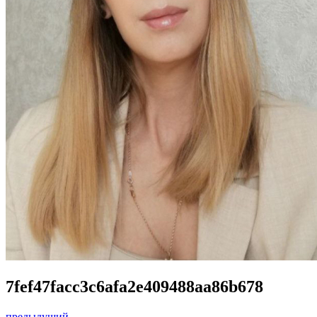
7fef47facc3c6afa2e409488aa86b678
предыдущий