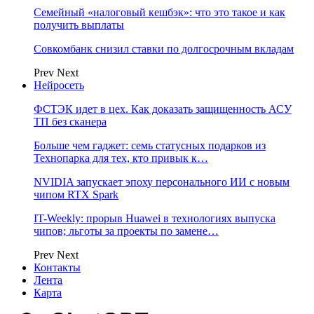
Семейный «налоговый кешбэк»: что это такое и как
получить выплаты
Совкомбанк снизил ставки по долгосрочным вкладам
Prev
Next
Нейросеть
ФСТЭК идет в цех. Как доказать защищенность АСУ
ТП без сканера
Больше чем гаджет: семь статусных подарков из
Технопарка для тех, кто привык к…
NVIDIA запускает эпоху персонального ИИ с новым
чипом RTX Spark
IT-Weekly: прорыв Huawei в технологиях выпуска
чипов; льготы за проекты по замене…
Prev
Next
Контакты
Лента
Карта