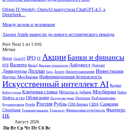
Обзор IT-Weekly: OpenAI выпустила ChatGPT-4.5, а
DeepSeek…
Между кодом и человеком
Акции Apple выросли до нового исторического рекорда
Prev
Next
1 из 1 016
Метки
Акции
Банки и финансы
IPO
Brent
IT
ChatGPT
Валюта
Дайджест
ВТБ
Вклад
Депозит
Высокие технологии
Доллар
Инвестиции
Дивиденды
Золото
Импортозамещение
Евро
Информационная безопасность
Индекс МосБиржи
Искусственный интеллект AI
Кадры
Мосбиржа
Ключевая ставка
Металлы и добыча
Нефть
Киберугрозы
Облигации
Нефть и газ
Разблокировка
Прогнозы
Полупроводники
Россия
Рубль
Санкции
СПб Биржа
США
Ретейл
Редомициляция
Фьючерс
Сбербанк
Финансовая отчетность
Телекоммуникации
Транспорт
ЦБ
Август 2026
Пн
Вт
Ср
Чт
Пт
Сб
Вс