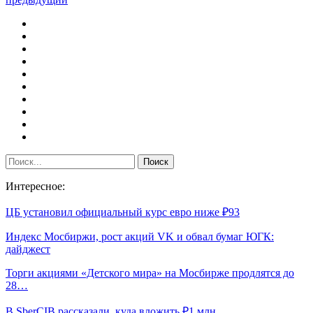
Интересное:
ЦБ установил официальный курс евро ниже ₽93
Индекс Мосбиржи, рост акций VK и обвал бумаг ЮГК:
дайджест
Торги акциями «Детского мира» на Мосбирже продлятся до
28…
В SberCIB рассказали, куда вложить ₽1 млн