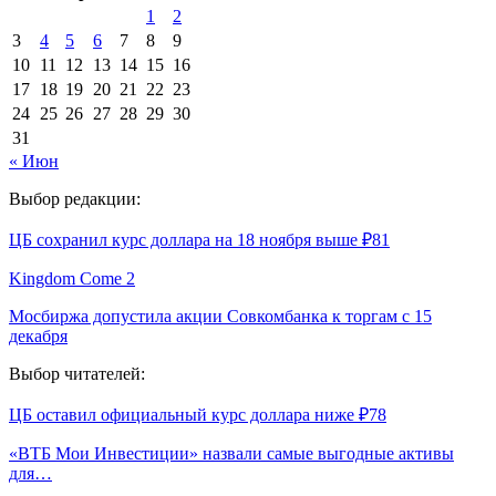
1
2
3
4
5
6
7
8
9
10
11
12
13
14
15
16
17
18
19
20
21
22
23
24
25
26
27
28
29
30
31
« Июн
Выбор редакции:
ЦБ сохранил курс доллара на 18 ноября выше ₽81
Kingdom Come 2
Мосбиржа допустила акции Совкомбанка к торгам с 15
декабря
Выбор читателей:
ЦБ оставил официальный курс доллара ниже ₽78
«ВТБ Мои Инвестиции» назвали самые выгодные активы
для…