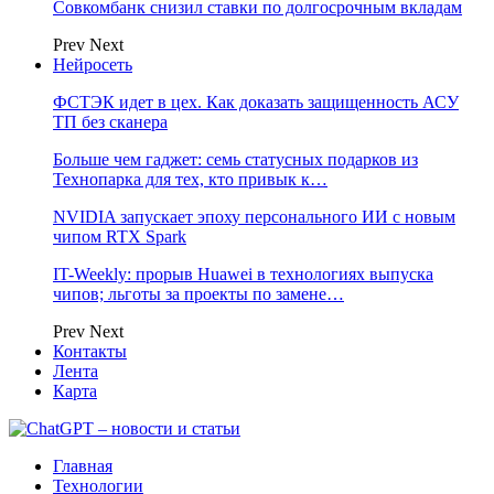
Совкомбанк снизил ставки по долгосрочным вкладам
Prev
Next
Нейросеть
ФСТЭК идет в цех. Как доказать защищенность АСУ
ТП без сканера
Больше чем гаджет: семь статусных подарков из
Технопарка для тех, кто привык к…
NVIDIA запускает эпоху персонального ИИ с новым
чипом RTX Spark
IT-Weekly: прорыв Huawei в технологиях выпуска
чипов; льготы за проекты по замене…
Prev
Next
Контакты
Лента
Карта
Главная
Технологии