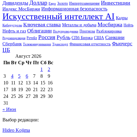
Доллар
Инвестиции
Дивиденды
Золото
Импортозамещение
Евро
Информационная безопасность
Индекс МосБиржи
Искусственный интеллект AI
Кадры
Мосбиржа
Ключевая ставка
Металлы и добыча
Нефть
Киберугрозы
Облигации
Нефть и газ
Разблокировка
Прогнозы
Полупроводники
Россия
Рубль
Санкции
СПб Биржа
США
Ретейл
Редомициляция
Фьючерс
Сбербанк
Финансовая отчетность
Телекоммуникации
Транспорт
ЦБ
Август 2026
Пн
Вт
Ср
Чт
Пт
Сб
Вс
1
2
3
4
5
6
7
8
9
10
11
12
13
14
15
16
17
18
19
20
21
22
23
24
25
26
27
28
29
30
31
« Июн
Выбор редакции:
Hideo Kojima