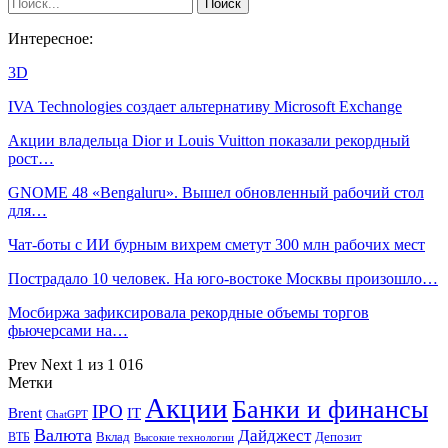
Интересное:
3D
IVA Technologies создает альтернативу Microsoft Exchange
Акции владельца Dior и Louis Vuitton показали рекордный
рост…
GNOME 48 «Bengaluru». Вышел обновленный рабочий стол
для…
Чат-боты с ИИ бурным вихрем сметут 300 млн рабочих мест
Пострадало 10 человек. На юго-востоке Москвы произошло…
Мосбиржа зафиксировала рекордные объемы торгов
фьючерсами на…
Prev
Next
1 из 1 016
Метки
Акции
Банки и финансы
IPO
Brent
IT
ChatGPT
Валюта
Дайджест
ВТБ
Вклад
Депозит
Высокие технологии