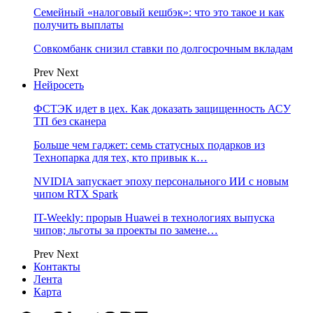
Семейный «налоговый кешбэк»: что это такое и как
получить выплаты
Совкомбанк снизил ставки по долгосрочным вкладам
Prev
Next
Нейросеть
ФСТЭК идет в цех. Как доказать защищенность АСУ
ТП без сканера
Больше чем гаджет: семь статусных подарков из
Технопарка для тех, кто привык к…
NVIDIA запускает эпоху персонального ИИ с новым
чипом RTX Spark
IT-Weekly: прорыв Huawei в технологиях выпуска
чипов; льготы за проекты по замене…
Prev
Next
Контакты
Лента
Карта