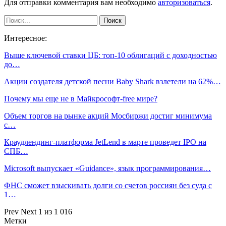
Для отправки комментария вам необходимо
авторизоваться
.
Интересное:
Выше ключевой ставки ЦБ: топ-10 облигаций с доходностью
до…
Акции создателя детской песни Baby Shark взлетели на 62%…
Почему мы еще не в Майкрософт-free мире?
Объем торгов на рынке акций Мосбиржи достиг минимума
с…
Краудлендинг-платформа JetLend в марте проведет IPO на
СПБ…
Microsoft выпускает «Guidance», язык программирования…
ФНС сможет взыскивать долги со счетов россиян без суда с
1…
Prev
Next
1 из 1 016
Метки