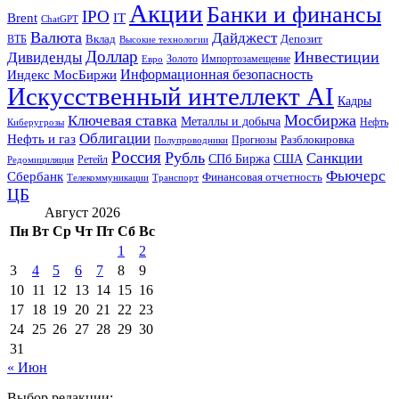
Акции
Банки и финансы
IPO
Brent
IT
ChatGPT
Валюта
Дайджест
ВТБ
Вклад
Депозит
Высокие технологии
Доллар
Инвестиции
Дивиденды
Золото
Импортозамещение
Евро
Информационная безопасность
Индекс МосБиржи
Искусственный интеллект AI
Кадры
Мосбиржа
Ключевая ставка
Металлы и добыча
Нефть
Киберугрозы
Облигации
Нефть и газ
Разблокировка
Прогнозы
Полупроводники
Россия
Рубль
Санкции
СПб Биржа
США
Ретейл
Редомициляция
Фьючерс
Сбербанк
Финансовая отчетность
Телекоммуникации
Транспорт
ЦБ
Август 2026
Пн
Вт
Ср
Чт
Пт
Сб
Вс
1
2
3
4
5
6
7
8
9
10
11
12
13
14
15
16
17
18
19
20
21
22
23
24
25
26
27
28
29
30
31
« Июн
Выбор редакции: