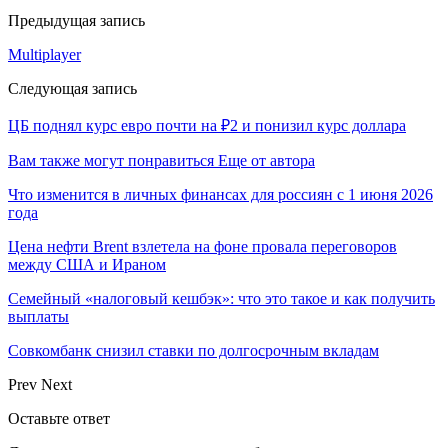
Предыдущая запись
Multiplayer
Следующая запись
ЦБ поднял курс евро почти на ₽2 и понизил курс доллара
Вам также могут понравиться
Еще от автора
Что изменится в личных финансах для россиян с 1 июня 2026
года
Цена нефти Brent взлетела на фоне провала переговоров
между США и Ираном
Семейный «налоговый кешбэк»: что это такое и как получить
выплаты
Совкомбанк снизил ставки по долгосрочным вкладам
Prev
Next
Оставьте ответ