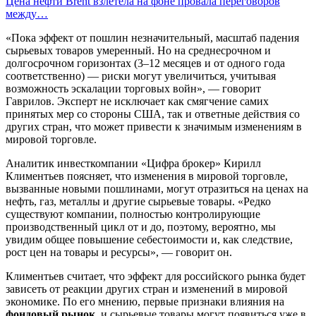
Цена нефти Brent взлетела на фоне провала переговоров
между…
«Пока эффект от пошлин незначительный, масштаб падения
сырьевых товаров умеренный. Но на среднесрочном и
долгосрочном горизонтах (3–12 месяцев и от одного года
соответственно) — риски могут увеличиться, учитывая
возможность эскалации торговых войн», — говорит
Гаврилов. Эксперт не исключает как смягчение самих
принятых мер со стороны США, так и ответные действия со
других стран, что может привести к значимым изменениям в
мировой торговле.
Аналитик инвесткомпании «Цифра брокер» Кирилл
Климентьев поясняет, что изменения в мировой торговле,
вызванные новыми пошлинами, могут отразиться на ценах на
нефть, газ, металлы и другие сырьевые товары. «Редко
существуют компании, полностью контролирующие
производственный цикл от и до, поэтому, вероятно, мы
увидим общее повышение себестоимости и, как следствие,
рост цен на товары и ресурсы», — говорит он.
Климентьев считает, что эффект для российского рынка будет
зависеть от реакции других стран и изменений в мировой
экономике. По его мнению, первые признаки влияния на
фондовый рынок
и сырьевые товары могут появиться уже в