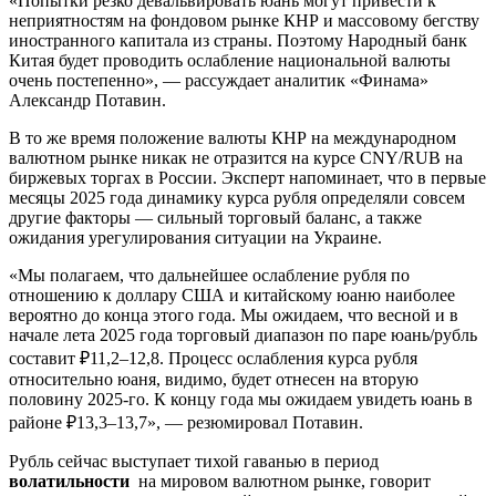
«Попытки резко девальвировать юань могут привести к
неприятностям на фондовом рынке КНР и массовому бегству
иностранного капитала из страны. Поэтому Народный банк
Китая будет проводить ослабление национальной валюты
очень постепенно», — рассуждает аналитик «Финама»
Александр Потавин.
В то же время положение валюты КНР на международном
валютном рынке никак не отразится на курсе CNY/RUB на
биржевых торгах в России. Эксперт напоминает, что в первые
месяцы 2025 года динамику курса рубля определяли совсем
другие факторы — сильный торговый баланс, а также
ожидания урегулирования ситуации на Украине.
«Мы полагаем, что дальнейшее ослабление рубля по
отношению к доллару США и китайскому юаню наиболее
вероятно до конца этого года. Мы ожидаем, что весной и в
начале лета 2025 года торговый диапазон по паре юань/рубль
составит ₽11,2–12,8. Процесс ослабления курса рубля
относительно юаня, видимо, будет отнесен на вторую
половину 2025-го. К концу года мы ожидаем увидеть юань в
районе ₽13,3–13,7», — резюмировал Потавин.
Рубль сейчас выступает тихой гаванью в период
волатильности
на мировом валютном рынке, говорит