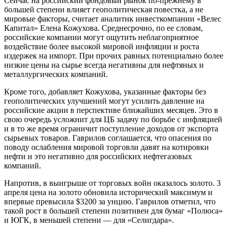
Сейчас на российский фондовый рынок по-прежнему в
большей степени влияет геополитическая повестка, а не
мировые факторы, считает аналитик инвесткомпании «Велес
Капитал» Елена Кожухова. Среднесрочно, по ее словам,
российские компании могут ощутить неблагоприятное
воздействие более высокой мировой инфляции и роста
издержек на импорт. При прочих равных потенциально более
низкие цены на сырье всегда негативны для нефтяных и
металлургических компаний.
Кроме того, добавляет Кожухова, указанные факторы без
геополитических улучшений могут усилить давление на
российские акции в перспективе ближайших месяцев. Это в
свою очередь усложнит для ЦБ задачу по борьбе с инфляцией
и в то же время ограничит поступление доходов от экспорта
сырьевых товаров. Гаврилов соглашается, что опасения по
поводу ослабления мировой торговли давят на котировки
нефти и это негативно для российских нефтегазовых
компаний.
Напротив, в выигрыше от торговых войн оказалось золото. 3
апреля цена на золото обновила исторический максимум и
впервые превысила $3200 за унцию. Гаврилов отметил, что
такой рост в большей степени позитивен для бумаг «Полюса»
и ЮГК, в меньшей степени — для «Селигдара».