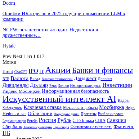
Doom
Ошибки ИБ-отделов в 2025 году при применении LLM в
компании
NGFW: останется только один. Недостатки и
дружественные…
Hytale
Prev
Next
1 из 1 017
Метки
Акции
Банки и финансы
IPO
Brent
IT
ChatGPT
Валюта
Дайджест
ВТБ
Вклад
Депозит
Высокие технологии
Доллар
Инвестиции
Дивиденды
Золото
Импортозамещение
Евро
Информационная безопасность
Индекс МосБиржи
Искусственный интеллект AI
Кадры
Мосбиржа
Ключевая ставка
Металлы и добыча
Нефть
Киберугрозы
Облигации
Нефть и газ
Разблокировка
Прогнозы
Полупроводники
Россия
Рубль
Санкции
СПб Биржа
США
Ретейл
Редомициляция
Фьючерс
Сбербанк
Финансовая отчетность
Телекоммуникации
Транспорт
ЦБ