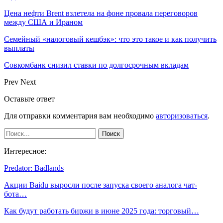
Цена нефти Brent взлетела на фоне провала переговоров
между США и Ираном
Семейный «налоговый кешбэк»: что это такое и как получить
выплаты
Совкомбанк снизил ставки по долгосрочным вкладам
Prev
Next
Оставьте ответ
Для отправки комментария вам необходимо
авторизоваться
.
Интересное:
Predator: Badlands
Акции Baidu выросли после запуска своего аналога чат-
бота…
Как будут работать биржи в июне 2025 года: торговый…