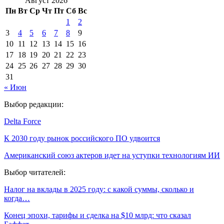
Август 2026
Пн
Вт
Ср
Чт
Пт
Сб
Вс
1
2
3
4
5
6
7
8
9
10
11
12
13
14
15
16
17
18
19
20
21
22
23
24
25
26
27
28
29
30
31
« Июн
Выбор редакции:
Delta Force
К 2030 году рынок российского ПО удвоится
Американский союз актеров идет на уступки технологиям ИИ
Выбор читателей:
Налог на вклады в 2025 году: с какой суммы, сколько и
когда…
Конец эпохи, тарифы и сделка на $10 млрд: что сказал