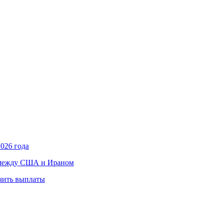
026 года
в между США и Ираном
учить выплаты