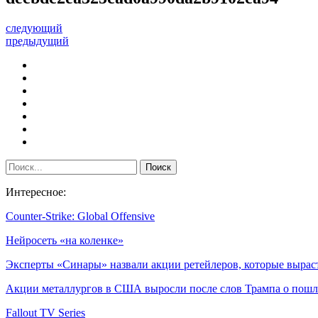
следующий
предыдущий
Интересное:
Counter-Strike: Global Offensive
Нейросеть «на коленке»
Эксперты «Синары» назвали акции ретейлеров, которые выра
Акции металлургов в США выросли после слов Трампа о по
Fallout TV Series