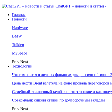
ChatGPT – новости и статьи -
Главная
Новости
Hardware
BMW
Tolkien
MySpace
Prev
Next
Технологии
Что изменится в личных финансах для россиян с 1 июня 2
Цена нефти Brent взлетела на фоне провала переговоро
Семейный «налоговый кешбэк»: что это такое и как пол
Совкомбанк снизил ставки по долгосрочным вкладам
Prev
Next