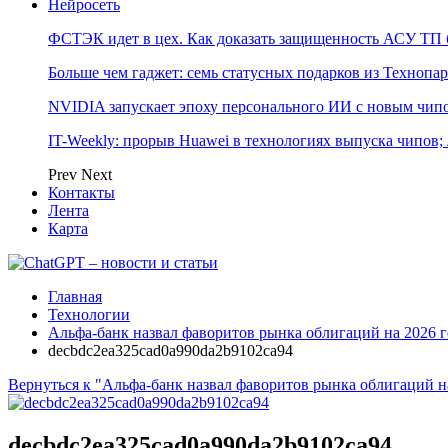
Нейросеть
ФСТЭК идет в цех. Как доказать защищенность АСУ ТП б
Больше чем гаджет: семь статусных подарков из Технопар
NVIDIA запускает эпоху персонального ИИ с новым чип
IT-Weekly: прорыв Huawei в технологиях выпуска чипов;
Prev
Next
Контакты
Лента
Карта
Главная
Технологии
Альфа-банк назвал фаворитов рынка облигаций на 2026 г
decbdc2ea325cad0a990da2b9102ca94
Вернуться к "Альфа-банк назвал фаворитов рынка облигаций н
decbdc2ea325cad0a990da2b9102ca94