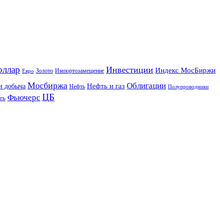
оллар
Инвестиции
Индекс МосБиржи
Золото
Импортозамещение
Евро
Мосбиржа
Облигации
и добыча
Нефть и газ
Нефть
Полупроводники
ЦБ
Фьючерс
ть