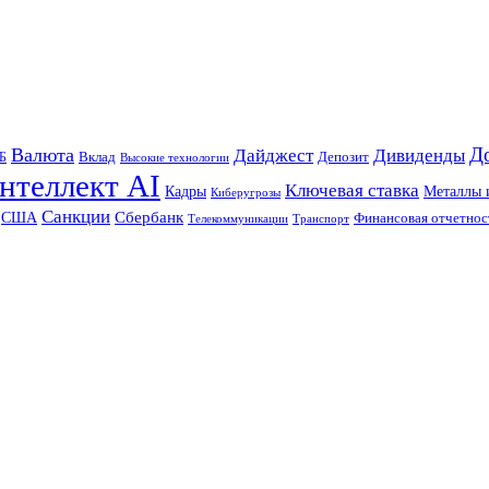
Д
Валюта
Дайджест
Дивиденды
Б
Вклад
Депозит
Высокие технологии
нтеллект AI
Ключевая ставка
Металлы 
Кадры
Киберугрозы
Санкции
Сбербанк
США
Финансовая отчетнос
Телекоммуникации
Транспорт