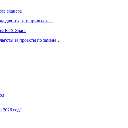
ез сканера
ка для тех, кто привык к…
ом RTX Spark
 льготы за проекты по замене…
од
а 2026 год"