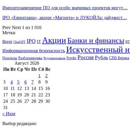
Импортозамещение ПО для особо значимых проектов могут…
IPO «Европлана», акции «Магнита» и ЛУКОЙЛа: дайджест…
Prev
Next
1 из 1 016
Метки
Акции
Банки и финансы
IPO
Brent
IT
ВТ
ChatGPT
Искусственный и
Информационная безопасность
Россия
Рубль
СПб Биржа
Разблокировка
Прогнозы
Ретейл
Редомициляция
Август 2026
Пн
Вт
Ср
Чт
Пт
Сб
Вс
1
2
3
4
5
6
7
8
9
10
11
12
13
14
15
16
17
18
19
20
21
22
23
24
25
26
27
28
29
30
31
« Июн
Выбор редакции: