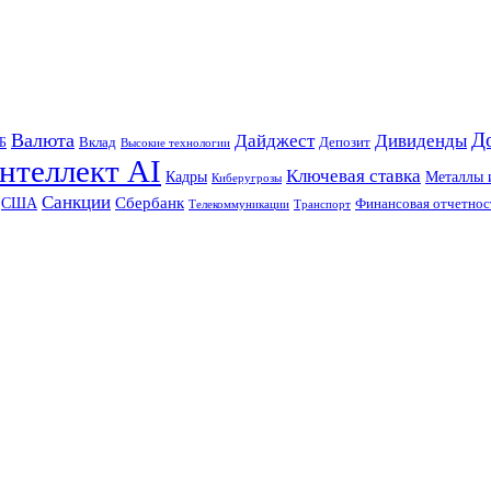
Д
Валюта
Дайджест
Дивиденды
Б
Вклад
Депозит
Высокие технологии
нтеллект AI
Ключевая ставка
Металлы 
Кадры
Киберугрозы
Санкции
Сбербанк
США
Финансовая отчетнос
Телекоммуникации
Транспорт