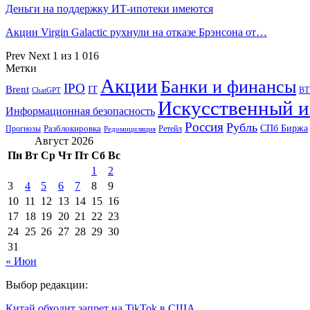
Деньги на поддержку ИТ-ипотеки имеются
Акции Virgin Galactic рухнули на отказе Брэнсона от…
Prev
Next
1 из 1 016
Метки
Акции
Банки и финансы
IPO
Brent
IT
ВТ
ChatGPT
Искусственный и
Информационная безопасность
Россия
Рубль
СПб Биржа
Разблокировка
Прогнозы
Ретейл
Редомициляция
Август 2026
Пн
Вт
Ср
Чт
Пт
Сб
Вс
1
2
3
4
5
6
7
8
9
10
11
12
13
14
15
16
17
18
19
20
21
22
23
24
25
26
27
28
29
30
31
« Июн
Выбор редакции:
Китай обходит запрет на TikTok в США