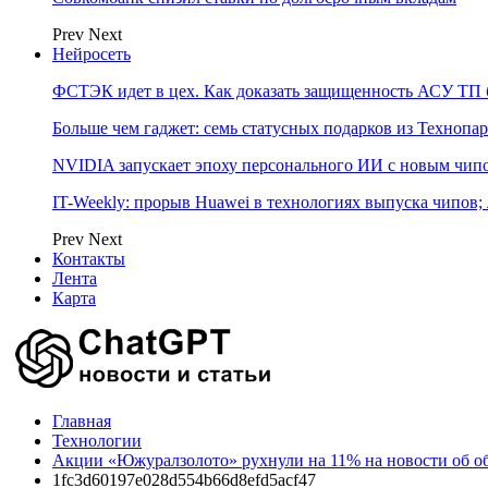
Prev
Next
Нейросеть
ФСТЭК идет в цех. Как доказать защищенность АСУ ТП б
Больше чем гаджет: семь статусных подарков из Технопар
NVIDIA запускает эпоху персонального ИИ с новым чип
IT-Weekly: прорыв Huawei в технологиях выпуска чипов;
Prev
Next
Контакты
Лента
Карта
Главная
Технологии
Акции «Южуралзолото» рухнули на 11% на новости об о
1fc3d60197e028d554b66d8efd5acf47