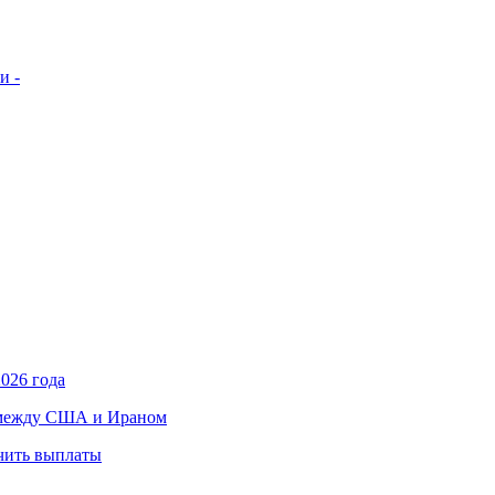
и -
026 года
в между США и Ираном
учить выплаты