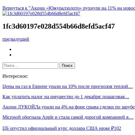
Вернуться к "Акции «Южуралзолото» рухнули на 11% на новос
1fc3d60197e028d554b66d8efd5acf47
предыдущий
Интересное:
Цены на газ в Европе упали на 10% после прогнозов теплой…
Как уплатить налог на имущество до 1 декабря: пошаговая…
Акции ЛУКОЙЛа упали на 4% на фоне срыва сделки по зару
Microsoft обогнала Apple и стала самой дорогой компанией в…
ЦБ опустил официальный курс доллара США ниже ₽102