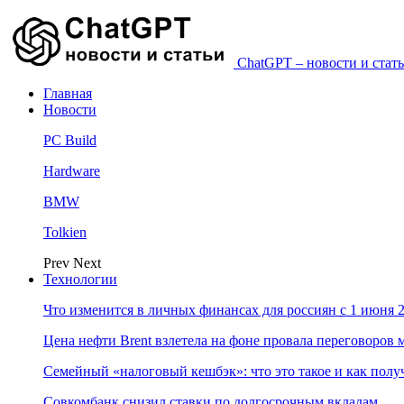
ChatGPT – новости и стать
Главная
Новости
PC Build
Hardware
BMW
Tolkien
Prev
Next
Технологии
Что изменится в личных финансах для россиян с 1 июня 2
Цена нефти Brent взлетела на фоне провала переговоро
Семейный «налоговый кешбэк»: что это такое и как пол
Совкомбанк снизил ставки по долгосрочным вкладам