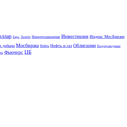
оллар
Инвестиции
Индекс МосБиржи
Золото
Импортозамещение
Евро
Мосбиржа
Облигации
и добыча
Нефть и газ
Нефть
Полупроводники
ЦБ
Фьючерс
ть