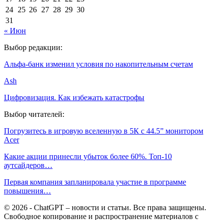
24
25
26
27
28
29
30
31
« Июн
Выбор редакции:
Альфа-банк изменил условия по накопительным счетам
Ash
Цифровизация. Как избежать катастрофы
Выбор читателей:
Погрузитесь в игровую вселенную в 5К с 44.5” монитором
Acer
Какие акции принесли убыток более 60%. Топ-10
аутсайдеров…
Первая компания запланировала участие в программе
повышения…
© 2026 - ChatGPT – новости и статьи. Все права защищены.
Свободное копирование и распространение материалов с