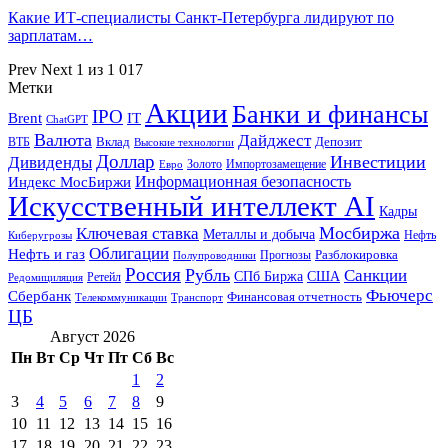
Какие ИТ-специалисты Санкт-Петербурга лидируют по
зарплатам…
Prev
Next
1 из 1 017
Метки
Акции
Банки и финансы
IPO
Brent
IT
ChatGPT
Валюта
Дайджест
ВТБ
Вклад
Депозит
Высокие технологии
Доллар
Инвестиции
Дивиденды
Золото
Импортозамещение
Евро
Информационная безопасность
Индекс МосБиржи
Искусственный интеллект AI
Кадры
Мосбиржа
Ключевая ставка
Металлы и добыча
Нефть
Киберугрозы
Облигации
Нефть и газ
Разблокировка
Прогнозы
Полупроводники
Россия
Рубль
Санкции
СПб Биржа
США
Ретейл
Редомициляция
Фьючерс
Сбербанк
Финансовая отчетность
Телекоммуникации
Транспорт
ЦБ
Август 2026
Пн
Вт
Ср
Чт
Пт
Сб
Вс
1
2
3
4
5
6
7
8
9
10
11
12
13
14
15
16
17
18
19
20
21
22
23