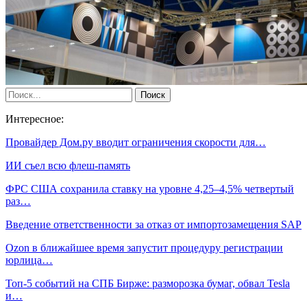
Интересное:
Провайдер Дом.ру вводит ограничения скорости для…
ИИ съел всю флеш-память
ФРС США сохранила ставку на уровне 4,25–4,5% четвертый
раз…
Введение ответственности за отказ от импортозамещения SAP
Ozon в ближайшее время запустит процедуру регистрации
юрлица…
Топ-5 событий на СПБ Бирже: разморозка бумаг, обвал Tesla
и…