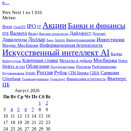
в…
Prev
Next
1 из 1 016
Метки
Акции
Банки и финансы
IPO
Brent
IT
ChatGPT
Валюта
Дайджест
ВТБ
Вклад
Депозит
Высокие технологии
Доллар
Инвестиции
Дивиденды
Золото
Импортозамещение
Евро
Информационная безопасность
Индекс МосБиржи
Искусственный интеллект AI
Кадры
Мосбиржа
Ключевая ставка
Металлы и добыча
Нефть
Киберугрозы
Облигации
Нефть и газ
Разблокировка
Прогнозы
Полупроводники
Россия
Рубль
Санкции
СПб Биржа
США
Ретейл
Редомициляция
Фьючерс
Сбербанк
Финансовая отчетность
Телекоммуникации
Транспорт
ЦБ
Август 2026
Пн
Вт
Ср
Чт
Пт
Сб
Вс
1
2
3
4
5
6
7
8
9
10
11
12
13
14
15
16
17
18
19
20
21
22
23
24
25
26
27
28
29
30