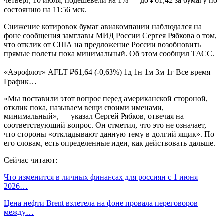
четверг, 10 июля, подешевели на 1% — до ₽61,42 за бумагу по
состоянию на 11:56 мск.
Снижение котировок бумаг авиакомпании наблюдался на
фоне сообщения замглавы МИД России Сергея Рябкова о том,
что отклик от США на предложение России возобновить
прямые полеты пока минимальный. Об этом сообщил ТАСС.
«Аэрофлот» AFLT ₽61,64 (-0,63%) 1д 1н 1м 3м 1г Все время
График…
«Мы поставили этот вопрос перед американской стороной,
отклик пока, называем вещи своими именами,
минимальный», — указал Сергей Рябков, отвечая на
соответствующий вопрос. Он отметил, что это не означает,
что стороны «откладывают данную тему в долгий ящик». По
его словам, есть определенные идеи, как действовать дальше.
Сейчас читают:
Что изменится в личных финансах для россиян с 1 июня
2026…
Цена нефти Brent взлетела на фоне провала переговоров
между…