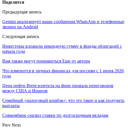
Поделится
Предыдущая запись
Gemini анализирует ваши сообщения WhatsApp и телефонные
звонки на Android
Следующая запись
Инвесторы вложили рекордную сумму в фонды облигаций с
начала года
Вам также могут понравиться
Еще от автора
Что изменится в личных финансах для россиян с 1 июня 2026
года
Цена нефти Brent взлетела на фоне провала переговоров
между США и Ираном
Семейный «налоговый кешбэк»: что это такое и как получить
выплаты
Совкомбанк снизил ставки по долгосрочным вкладам
Prev
Next