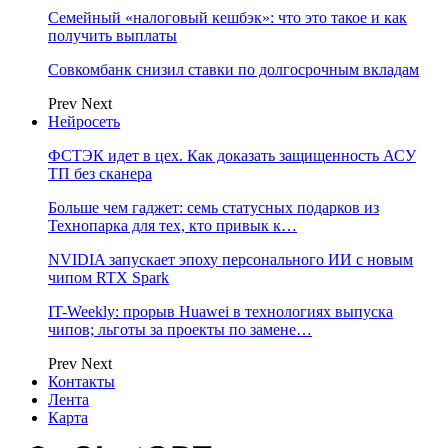
Семейный «налоговый кешбэк»: что это такое и как
получить выплаты
Совкомбанк снизил ставки по долгосрочным вкладам
Prev
Next
Нейросеть
ФСТЭК идет в цех. Как доказать защищенность АСУ
ТП без сканера
Больше чем гаджет: семь статусных подарков из
Технопарка для тех, кто привык к…
NVIDIA запускает эпоху персонального ИИ с новым
чипом RTX Spark
IT-Weekly: прорыв Huawei в технологиях выпуска
чипов; льготы за проекты по замене…
Prev
Next
Контакты
Лента
Карта