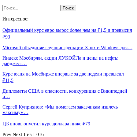
Интересное:
Официальный курс евро вырос более чем на ₽1,5 и превысил
₽93
Microsoft объединяет лучшие функции Xbox и Windows для…
Индекс Мосбиржи, акции ЛУКОЙЛа и цены на нефть:
дайджест…
Курс юаня на Мосбирже впервые за две недели превысил
₽11,5
Дипломаты США в опасности, конкуренция с Википедией
и…
Сергей Куприянов: «Мы помогаем заказчикам извлечь
максимум…
ЦБ вновь опустил курс доллара ниже ₽79
Prev
Next
1 из 1 016