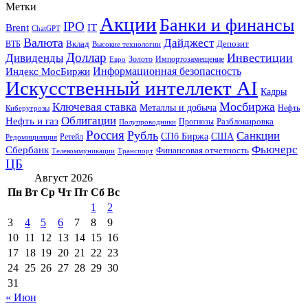
Метки
Акции
Банки и финансы
IPO
Brent
IT
ChatGPT
Валюта
Дайджест
ВТБ
Вклад
Депозит
Высокие технологии
Доллар
Инвестиции
Дивиденды
Золото
Импортозамещение
Евро
Информационная безопасность
Индекс МосБиржи
Искусственный интеллект AI
Кадры
Мосбиржа
Ключевая ставка
Металлы и добыча
Нефть
Киберугрозы
Облигации
Нефть и газ
Разблокировка
Прогнозы
Полупроводники
Россия
Рубль
Санкции
СПб Биржа
США
Ретейл
Редомициляция
Фьючерс
Сбербанк
Финансовая отчетность
Телекоммуникации
Транспорт
ЦБ
Август 2026
Пн
Вт
Ср
Чт
Пт
Сб
Вс
1
2
3
4
5
6
7
8
9
10
11
12
13
14
15
16
17
18
19
20
21
22
23
24
25
26
27
28
29
30
31
« Июн