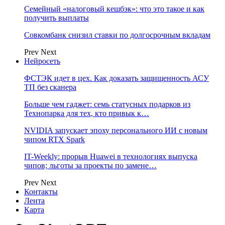
Семейный «налоговый кешбэк»: что это такое и как
получить выплаты
Совкомбанк снизил ставки по долгосрочным вкладам
Prev
Next
Нейросеть
ФСТЭК идет в цех. Как доказать защищенность АСУ
ТП без сканера
Больше чем гаджет: семь статусных подарков из
Технопарка для тех, кто привык к…
NVIDIA запускает эпоху персонального ИИ с новым
чипом RTX Spark
IT-Weekly: прорыв Huawei в технологиях выпуска
чипов; льготы за проекты по замене…
Prev
Next
Контакты
Лента
Карта