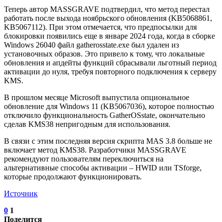
Теперь автор MASSGRAVE подтвердил, что метод перестал
работать после выхода ноябрьского обновления (KB5068861,
KB5067112). При этом отмечается, что предпосылки для
блокировки появились еще в январе 2024 года, когда в сборке
Windows 26040 файл gatherosstate.exe был удален из
установочных образов. Это привело к тому, что локальные
обновления и апдейты функций сбрасывали льготный период
активации до нуля, требуя повторного подключения к серверу
KMS.
В прошлом месяце Microsoft выпустила опциональное
обновление для Windows 11 (KB5067036), которое полностью
отключило функциональность GatherOSstate, окончательно
сделав KMS38 непригодным для использования.
В связи с этим последняя версия скрипта MAS 3.8 больше не
включает метод KMS38. Разработчики MASSGRAVE
рекомендуют пользователям переключиться на
альтернативные способы активации – HWID или TSforge,
которые продолжают функционировать.
Источник
0
1
Поделится