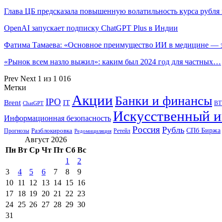
Глава ЦБ предсказала повышенную волатильность курса рубл
OpenAI запускает подписку ChatGPT Plus в Индии
Фатима Тамаева: «Основное преимущество ИИ в медицине —
«Рынок всем назло выжил»: каким был 2024 год для частных…
Prev
Next
1 из 1 016
Метки
Акции
Банки и финансы
IPO
Brent
IT
ВТ
ChatGPT
Искусственный и
Информационная безопасность
Россия
Рубль
СПб Биржа
Разблокировка
Прогнозы
Ретейл
Редомициляция
Август 2026
Пн
Вт
Ср
Чт
Пт
Сб
Вс
1
2
3
4
5
6
7
8
9
10
11
12
13
14
15
16
17
18
19
20
21
22
23
24
25
26
27
28
29
30
31