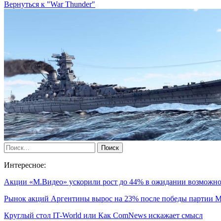
Вернуться к "War Thunder"
Интересное:
Акции «М.Видео» ускорили рост до 44% в ожидании возмож
Рынок акций Аргентины вырос на 23% после победы партии
Круглый стол IT-World или Как ComNews искажает смысл