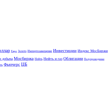
оллар
Инвестиции
Индекс МосБиржи
Золото
Импортозамещение
Евро
Мосбиржа
Облигации
и добыча
Нефть и газ
Нефть
Полупроводники
ЦБ
Фьючерс
ть