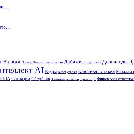
я на…
 это…
Д
Валюта
Дайджест
Дивиденды
Б
Вклад
Депозит
Высокие технологии
нтеллект AI
Ключевая ставка
Металлы 
Кадры
Киберугрозы
Санкции
Сбербанк
США
Финансовая отчетнос
Телекоммуникации
Транспорт