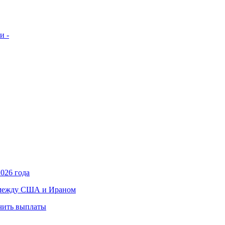
и -
026 года
в между США и Ираном
учить выплаты