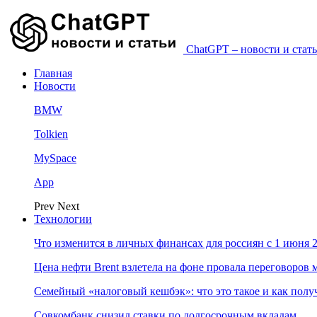
ChatGPT – новости и стать
Главная
Новости
BMW
Tolkien
MySpace
App
Prev
Next
Технологии
Что изменится в личных финансах для россиян с 1 июня 2
Цена нефти Brent взлетела на фоне провала переговоро
Семейный «налоговый кешбэк»: что это такое и как пол
Совкомбанк снизил ставки по долгосрочным вкладам