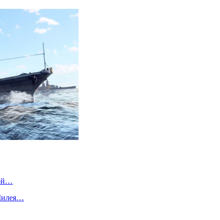
ной…
 Милея…