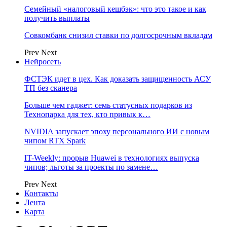
Семейный «налоговый кешбэк»: что это такое и как
получить выплаты
Совкомбанк снизил ставки по долгосрочным вкладам
Prev
Next
Нейросеть
ФСТЭК идет в цех. Как доказать защищенность АСУ
ТП без сканера
Больше чем гаджет: семь статусных подарков из
Технопарка для тех, кто привык к…
NVIDIA запускает эпоху персонального ИИ с новым
чипом RTX Spark
IT-Weekly: прорыв Huawei в технологиях выпуска
чипов; льготы за проекты по замене…
Prev
Next
Контакты
Лента
Карта