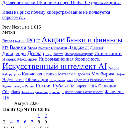
Давление ставки ЦБ и низких цен Urals: 10 худших акций…
Идем на риск: почему киберстрахование не пользуется
спросом?…
Prev
Next
1 из 1 016
Метки
Акции
Банки и финансы
IPO
Brent
IT
ChatGPT
Валюта
Дайджест
ВТБ
Вклад
Депозит
Высокие технологии
Доллар
Инвестиции
Дивиденды
Золото
Импортозамещение
Евро
Информационная безопасность
Индекс МосБиржи
Искусственный интеллект AI
Кадры
Мосбиржа
Ключевая ставка
Металлы и добыча
Нефть
Киберугрозы
Облигации
Нефть и газ
Разблокировка
Прогнозы
Полупроводники
Россия
Рубль
Санкции
СПб Биржа
США
Ретейл
Редомициляция
Фьючерс
Сбербанк
Финансовая отчетность
Телекоммуникации
Транспорт
ЦБ
Август 2026
Пн
Вт
Ср
Чт
Пт
Сб
Вс
1
2
3
4
5
6
7
8
9