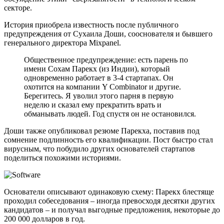
секторе.
История приобрела известность после публичного
предупреждения от Сухаила Доши, сооснователя и бывшего
генерального директора Mixpanel.
Общественное предупреждение: есть парень по
имени Сохам Парекх (из Индии), который
одновременно работает в 3-4 стартапах. Он
охотится на компании Y Combinator и другие.
Берегитесь. Я уволил этого парня в первую
неделю и сказал ему прекратить врать и
обманывать людей. Год спустя он не остановился.
Доши также опубликовал резюме Парекха, поставив под
сомнение подлинность его квалификации. Пост быстро стал
вирусным, что побудило других основателей стартапов
поделиться похожими историями.
Основатели описывают одинаковую схему: Парекх блестяще
проходил собеседования – иногда превосходя десятки других
кандидатов – и получал выгодные предложения, некоторые до
200 000 долларов в год.