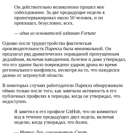
Он действительно великолепно прошел мое
собеседование. За две предыдущие недели я
проинтервьюировал около 50 человек, и он
превзошел, безусловно, всех.
— один из основателей изданию Fortune
Однако после трудоустройства фактическая
производительность Парекха была минимальной. Он
предлагал ряд драматических оправданий пропущенным
дедлайнам, включая наводнения, болезни и даже утверждал,
что его здание было повреждено ударом дрона во время
регионального конфликта, несмотря на то, что находился
далеко от затронутой области.
В некоторых случаях работодатели Парекха обнаруживали
обман только после того, как замечали активность в его
публичных профилях в периоды, когда он утверждал, что
недоступен.
Я заметил в его профиле GitHub, что он коммитил
код в течение предыдущих двух недель, включая
неделю, когда утверждал, что болен.
— Маркус Лоу, сооснователь Create