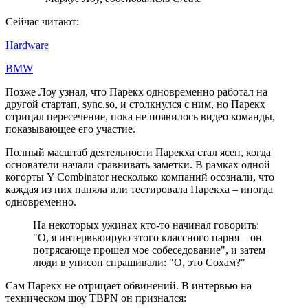
Сейчас читают:
Hardware
BMW
Позже Лоу узнал, что Парекх одновременно работал на
другой стартап, sync.so, и столкнулся с ним, но Парекх
отрицал пересечение, пока не появилось видео команды,
показывающее его участие.
Полный масштаб деятельности Парекха стал ясен, когда
основатели начали сравнивать заметки. В рамках одной
когорты Y Combinator несколько компаний осознали, что
каждая из них наняла или тестировала Парекха – иногда
одновременно.
На некоторых ужинах кто-то начинал говорить:
"О, я интервьюирую этого классного парня – он
потрясающе прошел мое собеседование", и затем
люди в унисон спрашивали: "О, это Сохам?"
Сам Парекх не отрицает обвинений. В интервью на
техническом шоу TBPN он признался: