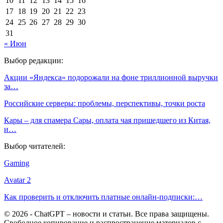
10
11
12
13
14
15
16
17
18
19
20
21
22
23
24
25
26
27
28
29
30
31
« Июн
Выбор редакции:
Акции «Яндекса» подорожали на фоне триллионной выручки
за…
Российские серверы: проблемы, перспективы, точки роста
Кары – для спамера Сары, оплата чая пришедшего из Китая,
и…
Выбор читателей:
Gaming
Avatar 2
Как проверить и отключить платные онлайн-подписки:…
© 2026 - ChatGPT – новости и статьи. Все права защищены.
Свободное копирование и распространение материалов с