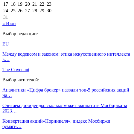
17
18
19
20
21
22
23
24
25
26
27
28
29
30
31
« Июн
Выбор редакции:
EU
Между кодексом и законом: этика искусственного интеллекта
в…
The Covenant
Выбор читателей:
Аналитики «Цифра брокер» назвали топ-5 российских акций
на…
Считаем дивиденды: сколько может выплатить Мосбиржа за
2023…
Конвертация акций«Норникеля», индекс Мосбиржи,
бумаги…