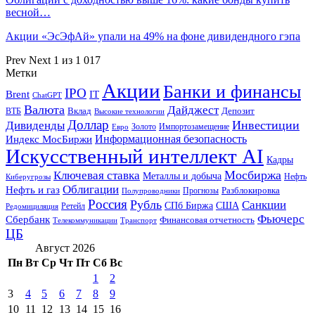
весной…
Акции «ЭсЭфАй» упали на 49% на фоне дивидендного гэпа
Prev
Next
1 из 1 017
Метки
Акции
Банки и финансы
IPO
Brent
IT
ChatGPT
Валюта
Дайджест
ВТБ
Вклад
Депозит
Высокие технологии
Доллар
Инвестиции
Дивиденды
Золото
Импортозамещение
Евро
Информационная безопасность
Индекс МосБиржи
Искусственный интеллект AI
Кадры
Мосбиржа
Ключевая ставка
Металлы и добыча
Нефть
Киберугрозы
Облигации
Нефть и газ
Разблокировка
Прогнозы
Полупроводники
Россия
Рубль
Санкции
СПб Биржа
США
Ретейл
Редомициляция
Фьючерс
Сбербанк
Финансовая отчетность
Телекоммуникации
Транспорт
ЦБ
Август 2026
Пн
Вт
Ср
Чт
Пт
Сб
Вс
1
2
3
4
5
6
7
8
9
10
11
12
13
14
15
16