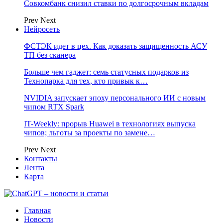
Совкомбанк снизил ставки по долгосрочным вкладам
Prev
Next
Нейросеть
ФСТЭК идет в цех. Как доказать защищенность АСУ
ТП без сканера
Больше чем гаджет: семь статусных подарков из
Технопарка для тех, кто привык к…
NVIDIA запускает эпоху персонального ИИ с новым
чипом RTX Spark
IT-Weekly: прорыв Huawei в технологиях выпуска
чипов; льготы за проекты по замене…
Prev
Next
Контакты
Лента
Карта
Главная
Новости