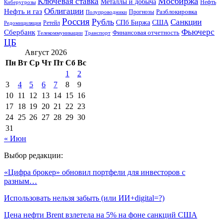
Мосбиржа
Ключевая ставка
Металлы и добыча
Нефть
Киберугрозы
Облигации
Нефть и газ
Разблокировка
Прогнозы
Полупроводники
Россия
Рубль
Санкции
СПб Биржа
США
Ретейл
Редомициляция
Фьючерс
Сбербанк
Финансовая отчетность
Телекоммуникации
Транспорт
ЦБ
Август 2026
Пн
Вт
Ср
Чт
Пт
Сб
Вс
1
2
3
4
5
6
7
8
9
10
11
12
13
14
15
16
17
18
19
20
21
22
23
24
25
26
27
28
29
30
31
« Июн
Выбор редакции:
«Цифра брокер» обновил портфели для инвесторов с
разным…
Использовать нельзя забыть (или ИИ+digital=?)
Цена нефти Brent взлетела на 5% на фоне санкций США