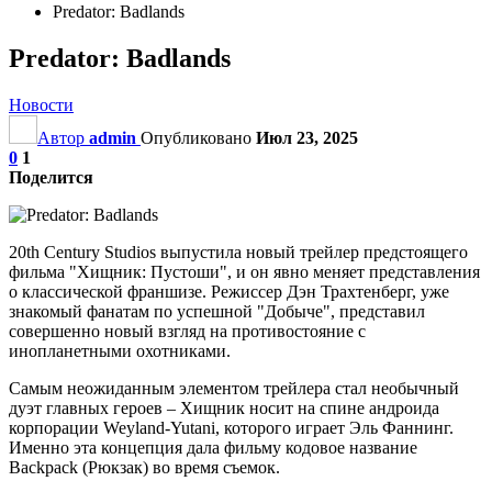
Predator: Badlands
Predator: Badlands
Новости
Автор
admin
Опубликовано
Июл 23, 2025
0
1
Поделится
20th Century Studios выпустила новый трейлер предстоящего
фильма "Хищник: Пустоши", и он явно меняет представления
о классической франшизе. Режиссер Дэн Трахтенберг, уже
знакомый фанатам по успешной "Добыче", представил
совершенно новый взгляд на противостояние с
инопланетными охотниками.
Самым неожиданным элементом трейлера стал необычный
дуэт главных героев – Хищник носит на спине андроида
корпорации Weyland-Yutani, которого играет Эль Фаннинг.
Именно эта концепция дала фильму кодовое название
Backpack (Рюкзак) во время съемок.