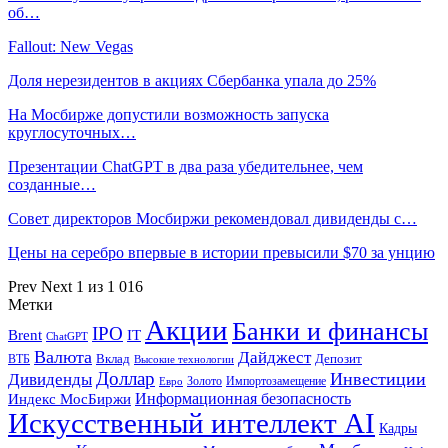
об…
Fallout: New Vegas
Доля нерезидентов в акциях Сбербанка упала до 25%
На Мосбирже допустили возможность запуска
круглосуточных…
Презентации ChatGPT в два раза убедительнее, чем
созданные…
Совет директоров Мосбиржи рекомендовал дивиденды с…
Цены на серебро впервые в истории превысили $70 за унцию
Prev
Next
1 из 1 016
Метки
Акции
Банки и финансы
IPO
Brent
IT
ChatGPT
Валюта
Дайджест
ВТБ
Вклад
Депозит
Высокие технологии
Доллар
Инвестиции
Дивиденды
Золото
Импортозамещение
Евро
Информационная безопасность
Индекс МосБиржи
Искусственный интеллект AI
Кадры