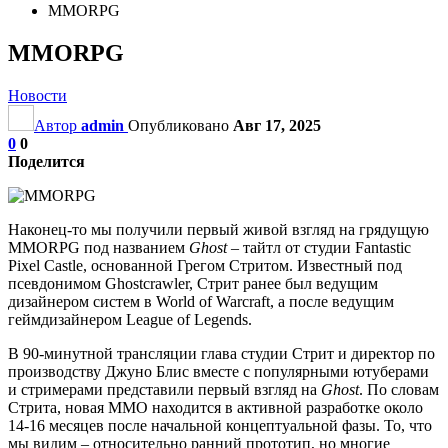
MMORPG
MMORPG
Новости
Автор
admin
Опубликовано
Авг 17, 2025
0
0
Поделится
Наконец-то мы получили первый живой взгляд на грядущую
MMORPG под названием
Ghost
– тайтл от студии Fantastic
Pixel Castle, основанной Грегом Стритом. Известный под
псевдонимом Ghostcrawler, Стрит ранее был ведущим
дизайнером систем в World of Warcraft, а после ведущим
геймдизайнером League of Legends.
В 90-минутной трансляции глава студии Стрит и директор по
производству Джуно Блис вместе с популярными ютуберами
и стримерами представили первый взгляд на
Ghost
. По словам
Стрита, новая MMO находится в активной разработке около
14-16 месяцев после начальной концептуальной фазы. То, что
мы видим – относительно ранний прототип, но многие