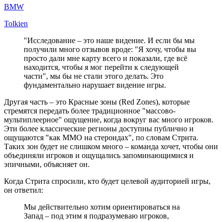
BMW
Tolkien
"Исследование – это наше видение. И если бы мы
получили много отзывов вроде: "Я хочу, чтобы вы
просто дали мне карту всего и показали, где всё
находится, чтобы я мог перейти к следующей
части", мы бы не стали этого делать. Это
фундаментально нарушает видение игры.
Другая часть – это Красные зоны (Red Zones), которые
стремятся передать более традиционное "массово-
мультиплеерное" ощущение, когда вокруг вас много игроков.
Эти более классические регионы доступны публично и
ощущаются "как MMO на стероидах", по словам Стрита.
Таких зон будет не слишком много – команда хочет, чтобы они
объединяли игроков и ощущались запоминающимися и
эпичными, объясняет он.
Когда Стрита спросили, кто будет целевой аудиторией игры,
он ответил:
Мы действительно хотим ориентироваться на
Запад – под этим я подразумеваю игроков,