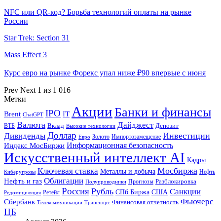
NFC или QR-код? Борьба технологий оплаты на рынке
России
Star Trek: Section 31
Mass Effect 3
Курс евро на рынке Форекс упал ниже ₽90 впервые с июня
Prev
Next
1 из 1 016
Метки
Акции
Банки и финансы
IPO
Brent
IT
ChatGPT
Валюта
Дайджест
ВТБ
Вклад
Депозит
Высокие технологии
Доллар
Инвестиции
Дивиденды
Золото
Импортозамещение
Евро
Информационная безопасность
Индекс МосБиржи
Искусственный интеллект AI
Кадры
Мосбиржа
Ключевая ставка
Металлы и добыча
Нефть
Киберугрозы
Облигации
Нефть и газ
Разблокировка
Прогнозы
Полупроводники
Россия
Рубль
Санкции
СПб Биржа
США
Ретейл
Редомициляция
Фьючерс
Сбербанк
Финансовая отчетность
Телекоммуникации
Транспорт
ЦБ