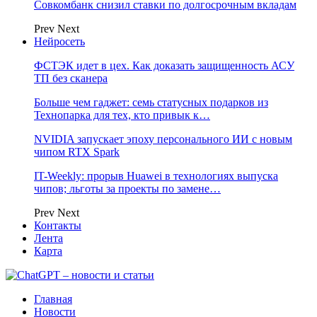
Совкомбанк снизил ставки по долгосрочным вкладам
Prev
Next
Нейросеть
ФСТЭК идет в цех. Как доказать защищенность АСУ
ТП без сканера
Больше чем гаджет: семь статусных подарков из
Технопарка для тех, кто привык к…
NVIDIA запускает эпоху персонального ИИ с новым
чипом RTX Spark
IT-Weekly: прорыв Huawei в технологиях выпуска
чипов; льготы за проекты по замене…
Prev
Next
Контакты
Лента
Карта
Главная
Новости