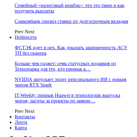
Семейный «налоговый кешбэк»: что это такое и как
получить выплаты
Совкомбанк снизил ставки по долгосрочным вкладам
Prev
Next
Нейросеть
ФСТЭК идет в цех. Как доказать защищенность АСУ
ТП без сканера
Больше чем гаджет: семь статусных подарков из
Технопарка для тех, кто привык к…
NVIDIA запускает эпоху персонального ИИ с новым
чипом RTX Spark
IT-Weekly: прорыв Huawei в технологиях выпуска
чипов; льготы за проекты по замене…
Prev
Next
Контакты
Лента
Карта