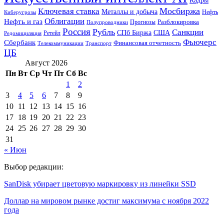
Кадры
Мосбиржа
Ключевая ставка
Металлы и добыча
Нефть
Киберугрозы
Облигации
Нефть и газ
Разблокировка
Прогнозы
Полупроводники
Россия
Рубль
Санкции
СПб Биржа
США
Ретейл
Редомициляция
Фьючерс
Сбербанк
Финансовая отчетность
Телекоммуникации
Транспорт
ЦБ
Август 2026
Пн
Вт
Ср
Чт
Пт
Сб
Вс
1
2
3
4
5
6
7
8
9
10
11
12
13
14
15
16
17
18
19
20
21
22
23
24
25
26
27
28
29
30
31
« Июн
Выбор редакции:
SanDisk убирает цветовую маркировку из линейки SSD
Доллар на мировом рынке достиг максимума с ноября 2022
года