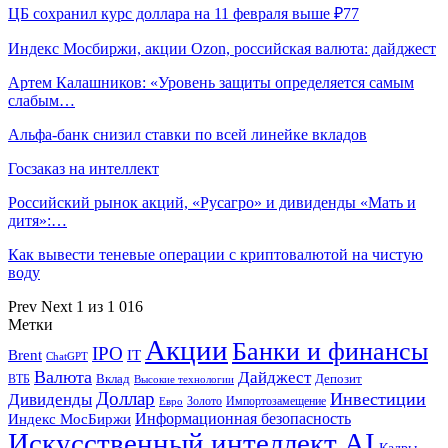
ЦБ сохранил курс доллара на 11 февраля выше ₽77
Индекс Мосбиржи, акции Ozon, российская валюта: дайджест
Артем Калашников: «Уровень защиты определяется самым
слабым…
Альфа-банк снизил ставки по всей линейке вкладов
Госзаказ на интеллект
Российский рынок акций, «Русагро» и дивиденды «Мать и
дитя»:…
Как вывести теневые операции с криптовалютой на чистую
воду
Prev
Next
1 из 1 016
Метки
Акции
Банки и финансы
IPO
Brent
IT
ChatGPT
Валюта
Дайджест
ВТБ
Вклад
Депозит
Высокие технологии
Доллар
Инвестиции
Дивиденды
Золото
Импортозамещение
Евро
Информационная безопасность
Индекс МосБиржи
Искусственный интеллект AI