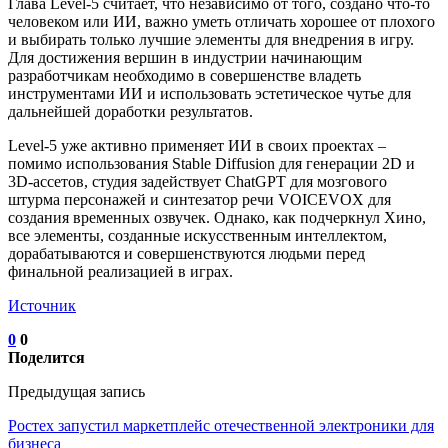
Глава Level-5 считает, что независимо от того, создано что-то
человеком или ИИ, важно уметь отличать хорошее от плохого
и выбирать только лучшие элементы для внедрения в игру.
Для достижения вершин в индустрии начинающим
разработчикам необходимо в совершенстве владеть
инструментами ИИ и использовать эстетическое чутье для
дальнейшей доработки результатов.
Level-5 уже активно применяет ИИ в своих проектах –
помимо использования Stable Diffusion для генерации 2D и
3D-ассетов, студия задействует ChatGPT для мозгового
штурма персонажей и синтезатор речи VOICEVOX для
создания временных озвучек. Однако, как подчеркнул Хино,
все элементы, созданные искусственным интеллектом,
дорабатываются и совершенствуются людьми перед
финальной реализацией в играх.
Источник
0
0
Поделится
Предыдущая запись
Ростех запустил маркетплейс отечественной электроники для
бизнеса