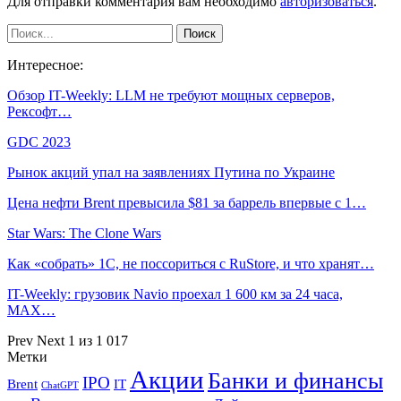
Для отправки комментария вам необходимо
авторизоваться
.
Интересное:
Обзор IT-Weekly: LLM не требуют мощных серверов,
Рексофт…
GDC 2023
Рынок акций упал на заявлениях Путина по Украине
Цена нефти Brent превысила $81 за баррель впервые с 1…
Star Wars: The Clone Wars
Как «собрать» 1С, не поссориться с RuStore, и что хранят…
IT-Weekly: грузовик Navio проехал 1 600 км за 24 часа,
MAX…
Prev
Next
1 из 1 017
Метки
Акции
Банки и финансы
IPO
Brent
IT
ChatGPT