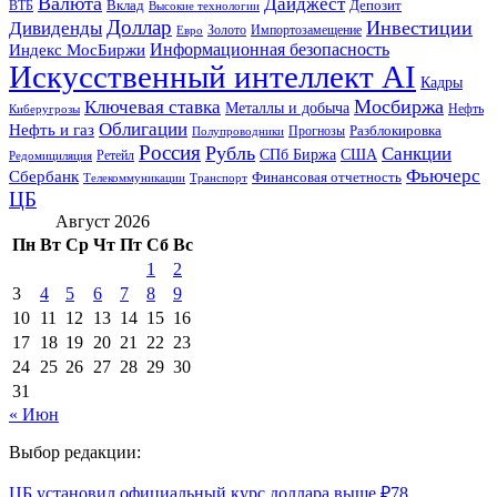
Валюта
Дайджест
ВТБ
Вклад
Депозит
Высокие технологии
Доллар
Инвестиции
Дивиденды
Золото
Импортозамещение
Евро
Информационная безопасность
Индекс МосБиржи
Искусственный интеллект AI
Кадры
Мосбиржа
Ключевая ставка
Металлы и добыча
Нефть
Киберугрозы
Облигации
Нефть и газ
Разблокировка
Прогнозы
Полупроводники
Россия
Рубль
Санкции
СПб Биржа
США
Ретейл
Редомициляция
Фьючерс
Сбербанк
Финансовая отчетность
Телекоммуникации
Транспорт
ЦБ
Август 2026
Пн
Вт
Ср
Чт
Пт
Сб
Вс
1
2
3
4
5
6
7
8
9
10
11
12
13
14
15
16
17
18
19
20
21
22
23
24
25
26
27
28
29
30
31
« Июн
Выбор редакции:
ЦБ установил официальный курс доллара выше ₽78