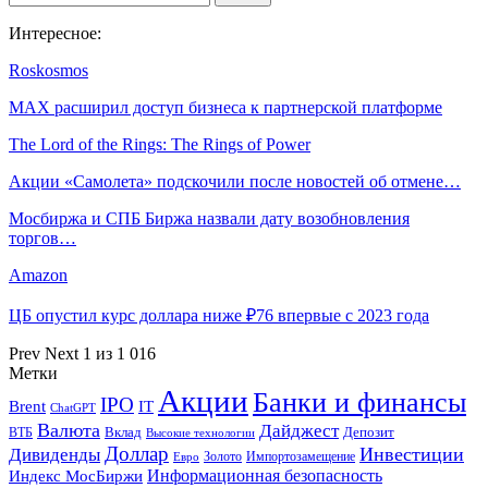
Интересное:
Roskosmos
MAX расширил доступ бизнеса к партнерской платформе
The Lord of the Rings: The Rings of Power
Акции «Самолета» подскочили после новостей об отмене…
Мосбиржа и СПБ Биржа назвали дату возобновления
торгов…
Amazon
ЦБ опустил курс доллара ниже ₽76 впервые с 2023 года
Prev
Next
1 из 1 016
Метки
Акции
Банки и финансы
IPO
Brent
IT
ChatGPT
Валюта
Дайджест
ВТБ
Вклад
Депозит
Высокие технологии
Доллар
Инвестиции
Дивиденды
Золото
Импортозамещение
Евро
Информационная безопасность
Индекс МосБиржи