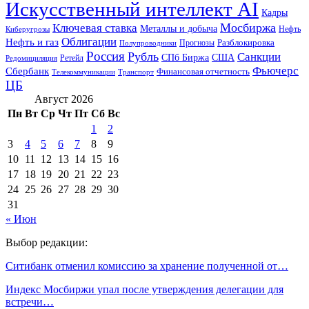
Искусственный интеллект AI
Кадры
Мосбиржа
Ключевая ставка
Металлы и добыча
Нефть
Киберугрозы
Облигации
Нефть и газ
Разблокировка
Прогнозы
Полупроводники
Россия
Рубль
Санкции
СПб Биржа
США
Ретейл
Редомициляция
Фьючерс
Сбербанк
Финансовая отчетность
Телекоммуникации
Транспорт
ЦБ
Август 2026
Пн
Вт
Ср
Чт
Пт
Сб
Вс
1
2
3
4
5
6
7
8
9
10
11
12
13
14
15
16
17
18
19
20
21
22
23
24
25
26
27
28
29
30
31
« Июн
Выбор редакции:
Ситибанк отменил комиссию за хранение полученной от…
Индекс Мосбиржи упал после утверждения делегации для
встречи…