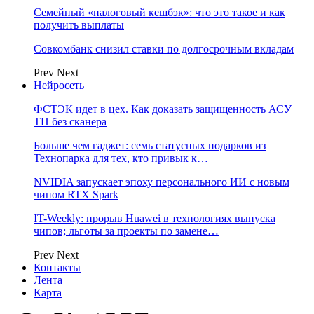
Семейный «налоговый кешбэк»: что это такое и как
получить выплаты
Совкомбанк снизил ставки по долгосрочным вкладам
Prev
Next
Нейросеть
ФСТЭК идет в цех. Как доказать защищенность АСУ
ТП без сканера
Больше чем гаджет: семь статусных подарков из
Технопарка для тех, кто привык к…
NVIDIA запускает эпоху персонального ИИ с новым
чипом RTX Spark
IT-Weekly: прорыв Huawei в технологиях выпуска
чипов; льготы за проекты по замене…
Prev
Next
Контакты
Лента
Карта