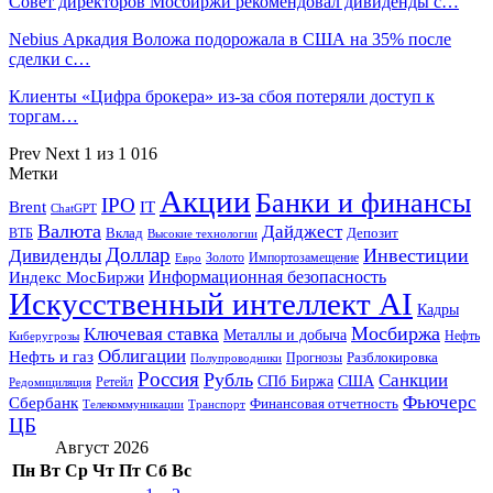
Совет директоров Мосбиржи рекомендовал дивиденды с…
Nebius Аркадия Воложа подорожала в США на 35% после
сделки с…
Клиенты «Цифра брокера» из-за сбоя потеряли доступ к
торгам…
Prev
Next
1 из 1 016
Метки
Акции
Банки и финансы
IPO
Brent
IT
ChatGPT
Валюта
Дайджест
ВТБ
Вклад
Депозит
Высокие технологии
Доллар
Инвестиции
Дивиденды
Золото
Импортозамещение
Евро
Информационная безопасность
Индекс МосБиржи
Искусственный интеллект AI
Кадры
Мосбиржа
Ключевая ставка
Металлы и добыча
Нефть
Киберугрозы
Облигации
Нефть и газ
Разблокировка
Прогнозы
Полупроводники
Россия
Рубль
Санкции
СПб Биржа
США
Ретейл
Редомициляция
Фьючерс
Сбербанк
Финансовая отчетность
Телекоммуникации
Транспорт
ЦБ
Август 2026
Пн
Вт
Ср
Чт
Пт
Сб
Вс