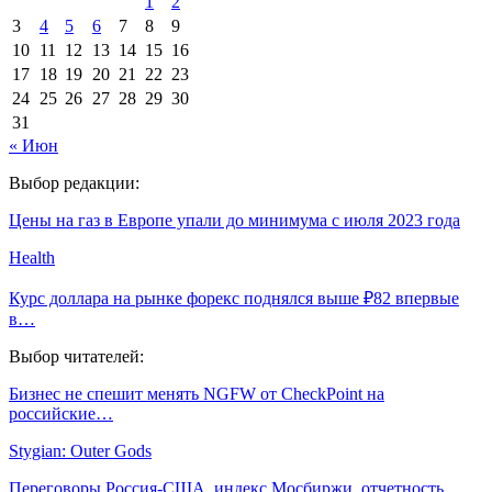
1
2
3
4
5
6
7
8
9
10
11
12
13
14
15
16
17
18
19
20
21
22
23
24
25
26
27
28
29
30
31
« Июн
Выбор редакции:
Цены на газ в Европе упали до минимума с июля 2023 года
Health
Курс доллара на рынке форекс поднялся выше ₽82 впервые
в…
Выбор читателей:
Бизнес не спешит менять NGFW от CheckPoint на
российские…
Stygian: Outer Gods
Переговоры Россия-США, индекс Мосбиржи, отчетность…