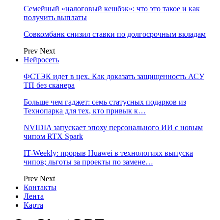
Семейный «налоговый кешбэк»: что это такое и как
получить выплаты
Совкомбанк снизил ставки по долгосрочным вкладам
Prev
Next
Нейросеть
ФСТЭК идет в цех. Как доказать защищенность АСУ
ТП без сканера
Больше чем гаджет: семь статусных подарков из
Технопарка для тех, кто привык к…
NVIDIA запускает эпоху персонального ИИ с новым
чипом RTX Spark
IT-Weekly: прорыв Huawei в технологиях выпуска
чипов; льготы за проекты по замене…
Prev
Next
Контакты
Лента
Карта