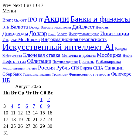
Prev
Next
1 из 1 017
Метки
Акции
Банки и финансы
IPO
Brent
IT
ChatGPT
Валюта
Дайджест
ВТБ
Вклад
Депозит
Высокие технологии
Доллар
Инвестиции
Дивиденды
Золото
Импортозамещение
Евро
Информационная безопасность
Индекс МосБиржи
Искусственный интеллект AI
Кадры
Мосбиржа
Ключевая ставка
Металлы и добыча
Нефть
Киберугрозы
Облигации
Нефть и газ
Разблокировка
Прогнозы
Полупроводники
Россия
Рубль
Санкции
СПб Биржа
США
Ретейл
Редомициляция
Фьючерс
Сбербанк
Финансовая отчетность
Телекоммуникации
Транспорт
ЦБ
Август 2026
Пн
Вт
Ср
Чт
Пт
Сб
Вс
1
2
3
4
5
6
7
8
9
10
11
12
13
14
15
16
17
18
19
20
21
22
23
24
25
26
27
28
29
30
31