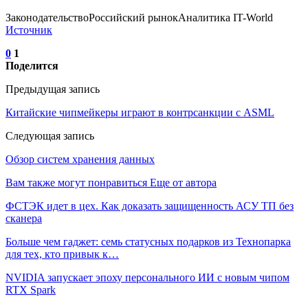
ЗаконодательствоРоссийский рынокАналитика IT-World
Источник
0
1
Поделится
Предыдущая запись
Китайские чипмейкеры играют в контрсанкции с ASML
Следующая запись
Обзор систем хранения данных
Вам также могут понравиться
Еще от автора
ФСТЭК идет в цех. Как доказать защищенность АСУ ТП без
сканера
Больше чем гаджет: семь статусных подарков из Технопарка
для тех, кто привык к…
NVIDIA запускает эпоху персонального ИИ с новым чипом
RTX Spark