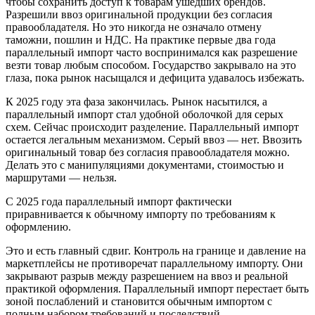
чтобы сохранить доступ к товарам ушедших брендов.
Разрешили ввоз оригинальной продукции без согласия
правообладателя. Но это никогда не означало отмену
таможни, пошлин и НДС. На практике первые два года
параллельный импорт часто воспринимался как разрешение
везти товар любым способом. Государство закрывало на это
глаза, пока рынок насыщался и дефицита удавалось избежать.
К 2025 году эта фаза закончилась. Рынок насытился, а
параллельный импорт стал удобной оболочкой для серых
схем. Сейчас происходит разделение. Параллельный импорт
остается легальным механизмом. Серый ввоз — нет. Ввозить
оригинальный товар без согласия правообладателя можно.
Делать это с манипуляциями документами, стоимостью и
маршрутами — нельзя.
С 2025 года параллельный импорт фактически
приравнивается к обычному импорту по требованиям к
оформлению.
Это и есть главный сдвиг. Контроль на границе и давление на
маркетплейсы не противоречат параллельному импорту. Они
закрывают разрыв между разрешением на ввоз и реальной
практикой оформления. Параллельный импорт перестает быть
зоной послаблений и становится обычным импортом с
полным набором требований и последствий.