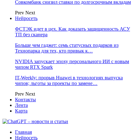
Совкомбанк снизил ставки по долгосрочным вкладам
Prev
Next
Нейросеть
ФСТЭК идет в цех. Как доказать защищенность АСУ
ТП без сканера
Больше чем гаджет: семь статусных подарков из
Технопарка для тех, кто привык к…
NVIDIA запускает эпоху персонального ИИ с новым
чипом RTX Spark
IT-Weekly: прорыв Huawei в технологиях выпуска
чипов; льготы за проекты по замене…
Prev
Next
Контакты
Лента
Карта
Главная
Нейросеть