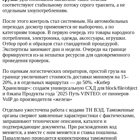
соответствуют стабильному потоку серого транзита, а не
отдельным злоупотреблениям.
После этого контроль стал системным. На автомобильных
переходах досмотр применяется не выборочно, а по
категориям товаров. В первую очередь это товары народного
потребления, электроника, одежда, аксессуары, игрушки.
Отбор проб и образцов стал стандартной процедурой.
Экспертизы занимают дни и недели. Очереди на границе
формируются из-за нехватки ресурсов для одновременного
проведения проверок.
По оценкам логистических операторов, простой груза на
границе увеличивает стоимость доставки минимум на 15–
20%, а в отдельных маршрутах — до 50%. «Кибер
Хранилище»: создаем универсальную СХД для block/file/object
и бэкапа Продукты года ΄2025 Путь VINTEO: от пионеров
VoIP до производителя «железа»
Отдельно ужесточена работа с кодами ТН ВЭД. Таможенные
органы сверяют заявленные характеристики с фактическими,
запрашивают технические описания, каталоги и
подтверждающие документы. При расхождениях код
меняется, а вместе с ним меняется и ставка пошлины.
Параллельно проводится корректировка таможенной