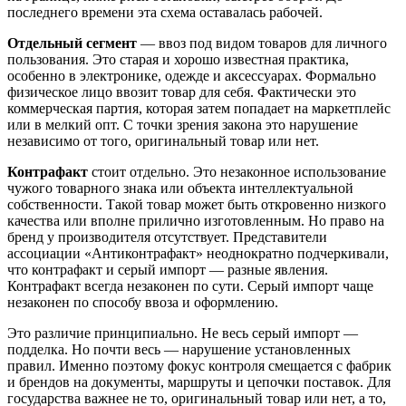
последнего времени эта схема оставалась рабочей.
Отдельный сегмент
— ввоз под видом товаров для личного
пользования. Это старая и хорошо известная практика,
особенно в электронике, одежде и аксессуарах. Формально
физическое лицо ввозит товар для себя. Фактически это
коммерческая партия, которая затем попадает на маркетплейс
или в мелкий опт. С точки зрения закона это нарушение
независимо от того, оригинальный товар или нет.
Контрафакт
стоит отдельно. Это незаконное использование
чужого товарного знака или объекта интеллектуальной
собственности. Такой товар может быть откровенно низкого
качества или вполне прилично изготовленным. Но право на
бренд у производителя отсутствует. Представители
ассоциации «Антиконтрафакт» неоднократно подчеркивали,
что контрафакт и серый импорт — разные явления.
Контрафакт всегда незаконен по сути. Серый импорт чаще
незаконен по способу ввоза и оформлению.
Это различие принципиально. Не весь серый импорт —
подделка. Но почти весь — нарушение установленных
правил. Именно поэтому фокус контроля смещается с фабрик
и брендов на документы, маршруты и цепочки поставок. Для
государства важнее не то, оригинальный товар или нет, а то,