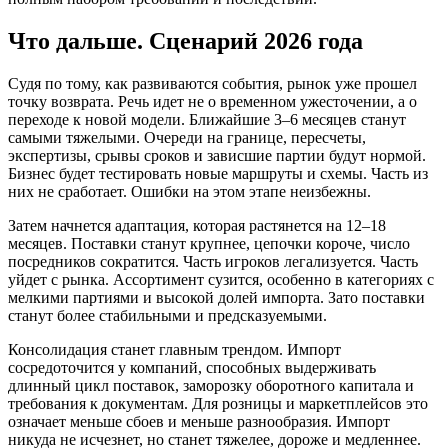
Что дальше. Сценарий 2026 года
Судя по тому, как развиваются события, рынок уже прошел
точку возврата. Речь идет не о временном ужесточении, а о
переходе к новой модели. Ближайшие 3–6 месяцев станут
самыми тяжелыми. Очереди на границе, пересчеты,
экспертизы, срывы сроков и зависшие партии будут нормой.
Бизнес будет тестировать новые маршруты и схемы. Часть из
них не сработает. Ошибки на этом этапе неизбежны.
Затем начнется адаптация, которая растянется на 12–18
месяцев. Поставки станут крупнее, цепочки короче, число
посредников сократится. Часть игроков легализуется. Часть
уйдет с рынка. Ассортимент сузится, особенно в категориях с
мелкими партиями и высокой долей импорта. Зато поставки
станут более стабильными и предсказуемыми.
Консолидация станет главным трендом. Импорт
сосредоточится у компаний, способных выдерживать
длинный цикл поставок, заморозку оборотного капитала и
требования к документам. Для розницы и маркетплейсов это
означает меньше сбоев и меньше разнообразия. Импорт
никуда не исчезнет, но станет тяжелее, дороже и медленнее.