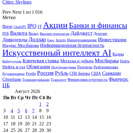
Cities: Skylines
Prev
Next
1 из 1 016
Метки
Акции
Банки и финансы
IPO
Brent
IT
ChatGPT
Валюта
Дайджест
ВТБ
Вклад
Депозит
Высокие технологии
Доллар
Инвестиции
Дивиденды
Золото
Импортозамещение
Евро
Информационная безопасность
Индекс МосБиржи
Искусственный интеллект AI
Кадры
Мосбиржа
Ключевая ставка
Металлы и добыча
Нефть
Киберугрозы
Облигации
Нефть и газ
Разблокировка
Прогнозы
Полупроводники
Россия
Рубль
Санкции
СПб Биржа
США
Ретейл
Редомициляция
Фьючерс
Сбербанк
Финансовая отчетность
Телекоммуникации
Транспорт
ЦБ
Август 2026
Пн
Вт
Ср
Чт
Пт
Сб
Вс
1
2
3
4
5
6
7
8
9
10
11
12
13
14
15
16
17
18
19
20
21
22
23
24
25
26
27
28
29
30