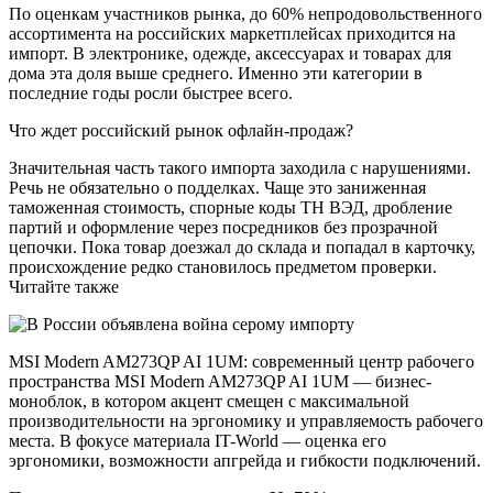
По оценкам участников рынка, до 60% непродовольственного
ассортимента на российских маркетплейсах приходится на
импорт. В электронике, одежде, аксессуарах и товарах для
дома эта доля выше среднего. Именно эти категории в
последние годы росли быстрее всего.
Что ждет российский рынок офлайн-продаж?
Значительная часть такого импорта заходила с нарушениями.
Речь не обязательно о подделках. Чаще это заниженная
таможенная стоимость, спорные коды ТН ВЭД, дробление
партий и оформление через посредников без прозрачной
цепочки. Пока товар доезжал до склада и попадал в карточку,
происхождение редко становилось предметом проверки.
Читайте также
MSI Modern AM273QP AI 1UM: современный центр рабочего
пространства MSI Modern AM273QP AI 1UM — бизнес-
моноблок, в котором акцент смещен с максимальной
производительности на эргономику и управляемость рабочего
места. В фокусе материала IT-World — оценка его
эргономики, возможности апгрейда и гибкости подключений.