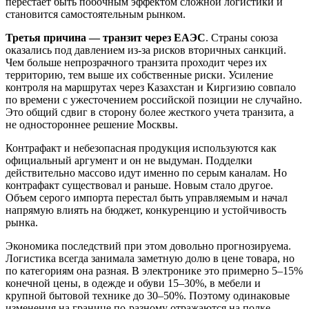
перестает быть побочным эффектом сложной логистики и
становится самостоятельным рынком.
Третья причина — транзит через ЕАЭС
. Страны союза
оказались под давлением из-за рисков вторичных санкций.
Чем больше непрозрачного транзита проходит через их
территорию, тем выше их собственные риски. Усиление
контроля на маршрутах через Казахстан и Киргизию совпало
по времени с ужесточением российской позиции не случайно.
Это общий сдвиг в сторону более жесткого учета транзита, а
не одностороннее решение Москвы.
Контрафакт и небезопасная продукция используются как
официальный аргумент и он не выдуман. Подделки
действительно массово идут именно по серым каналам. Но
контрафакт существовал и раньше. Новым стало другое.
Объем серого импорта перестал быть управляемым и начал
напрямую влиять на бюджет, конкуренцию и устойчивость
рынка.
Экономика последствий при этом довольно прогнозируема.
Логистика всегда занимала заметную долю в цене товара, но
по категориям она разная. В электронике это примерно 5–15%
конечной цены, в одежде и обуви 15–30%, в мебели и
крупной бытовой технике до 30–50%. Поэтому одинаковые
изменения на границе по-разному отражаются на полке.