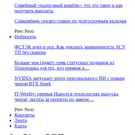
Семейный «налоговый кешбэк»: что это такое и как
получить выплаты
Совкомбанк снизил ставки по долгосрочным вкладам
Prev
Next
Нейросеть
ФСТЭК идет в цех. Как доказать защищенность АСУ
ТП без сканера
Больше чем гаджет: семь статусных подарков из
Технопарка для тех, кто привык к…
NVIDIA запускает эпоху персонального ИИ с новым
чипом RTX Spark
IT-Weekly: прорыв Huawei в технологиях выпуска
чипов; льготы за проекты по замене…
Prev
Next
Контакты
Лента
Карта