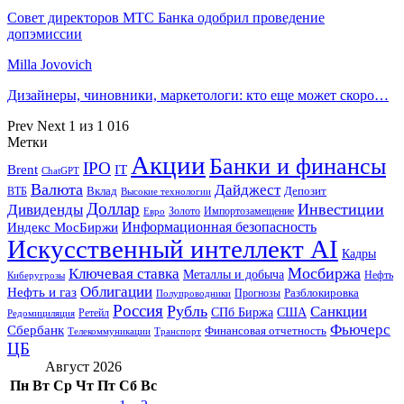
Совет директоров МТС Банка одобрил проведение
допэмиссии
Milla Jovovich
Дизайнеры, чиновники, маркетологи: кто еще может скоро…
Prev
Next
1 из 1 016
Метки
Акции
Банки и финансы
IPO
Brent
IT
ChatGPT
Валюта
Дайджест
ВТБ
Вклад
Депозит
Высокие технологии
Доллар
Инвестиции
Дивиденды
Золото
Импортозамещение
Евро
Информационная безопасность
Индекс МосБиржи
Искусственный интеллект AI
Кадры
Мосбиржа
Ключевая ставка
Металлы и добыча
Нефть
Киберугрозы
Облигации
Нефть и газ
Разблокировка
Прогнозы
Полупроводники
Россия
Рубль
Санкции
СПб Биржа
США
Ретейл
Редомициляция
Фьючерс
Сбербанк
Финансовая отчетность
Телекоммуникации
Транспорт
ЦБ
Август 2026
Пн
Вт
Ср
Чт
Пт
Сб
Вс