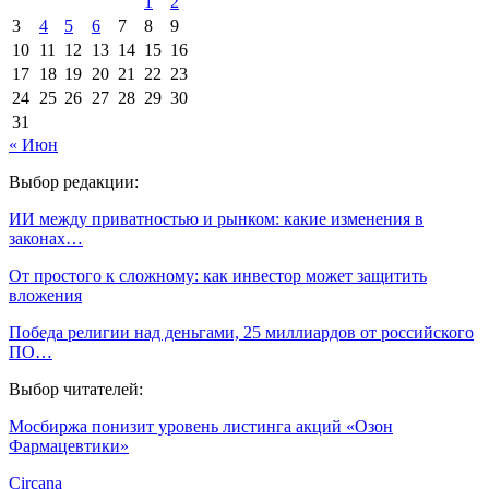
1
2
3
4
5
6
7
8
9
10
11
12
13
14
15
16
17
18
19
20
21
22
23
24
25
26
27
28
29
30
31
« Июн
Выбор редакции:
ИИ между приватностью и рынком: какие изменения в
законах…
От простого к сложному: как инвестор может защитить
вложения
Победа религии над деньгами, 25 миллиардов от российского
ПО…
Выбор читателей:
Мосбиржа понизит уровень листинга акций «Озон
Фармацевтики»
Circana