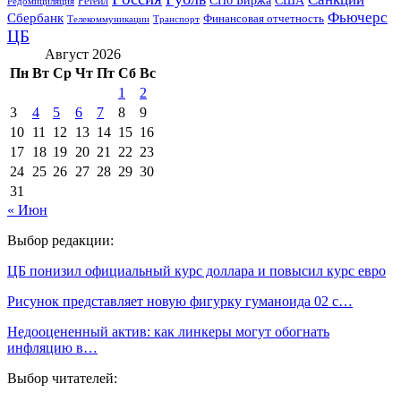
СПб Биржа
США
Ретейл
Редомициляция
Фьючерс
Сбербанк
Финансовая отчетность
Телекоммуникации
Транспорт
ЦБ
Август 2026
Пн
Вт
Ср
Чт
Пт
Сб
Вс
1
2
3
4
5
6
7
8
9
10
11
12
13
14
15
16
17
18
19
20
21
22
23
24
25
26
27
28
29
30
31
« Июн
Выбор редакции:
ЦБ понизил официальный курс доллара и повысил курс евро
Рисунок представляет новую фигурку гуманоида 02 с…
Недооцененный актив: как линкеры могут обогнать
инфляцию в…
Выбор читателей: