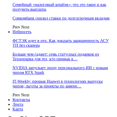
Семейный «налоговый кешбэк»: что это такое и как
получить выплаты
Совкомбанк снизил ставки по долгосрочным вкладам
Prev
Next
Нейросеть
ФСТЭК идет в цех. Как доказать защищенность АСУ
ТП без сканера
Больше чем гаджет: семь статусных подарков из
Технопарка для тех, кто привык к…
NVIDIA запускает эпоху персонального ИИ с новым
чипом RTX Spark
IT-Weekly: прорыв Huawei в технологиях выпуска
чипов; льготы за проекты по замене…
Prev
Next
Контакты
Лента
Карта