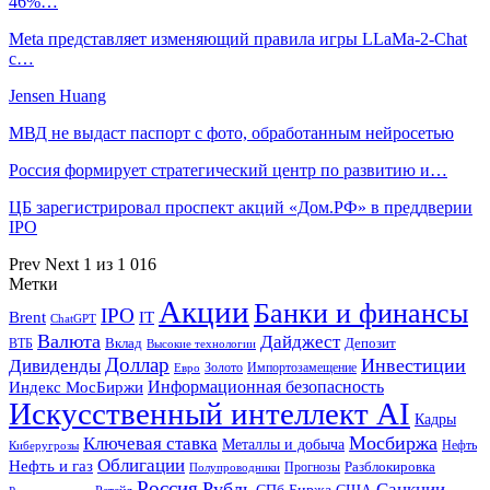
46%…
Meta представляет изменяющий правила игры LLaMa-2-Chat
с…
Jensen Huang
МВД не выдаст паспорт с фото, обработанным нейросетью
Россия формирует стратегический центр по развитию и…
ЦБ зарегистрировал проспект акций «Дом.РФ» в преддверии
IPO
Prev
Next
1 из 1 016
Метки
Акции
Банки и финансы
IPO
Brent
IT
ChatGPT
Валюта
Дайджест
ВТБ
Вклад
Депозит
Высокие технологии
Доллар
Инвестиции
Дивиденды
Золото
Импортозамещение
Евро
Информационная безопасность
Индекс МосБиржи
Искусственный интеллект AI
Кадры
Мосбиржа
Ключевая ставка
Металлы и добыча
Нефть
Киберугрозы
Облигации
Нефть и газ
Разблокировка
Прогнозы
Полупроводники
Россия
Рубль
Санкции