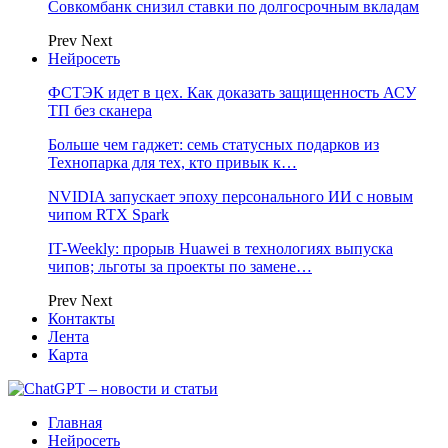
Совкомбанк снизил ставки по долгосрочным вкладам
Prev
Next
Нейросеть
ФСТЭК идет в цех. Как доказать защищенность АСУ
ТП без сканера
Больше чем гаджет: семь статусных подарков из
Технопарка для тех, кто привык к…
NVIDIA запускает эпоху персонального ИИ с новым
чипом RTX Spark
IT-Weekly: прорыв Huawei в технологиях выпуска
чипов; льготы за проекты по замене…
Prev
Next
Контакты
Лента
Карта
Главная
Нейросеть