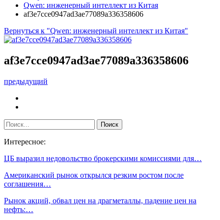
Qwen: инженерный интеллект из Китая
af3e7cce0947ad3ae77089a336358606
Вернуться к "Qwen: инженерный интеллект из Китая"
af3e7cce0947ad3ae77089a336358606
предыдущий
Интересное:
ЦБ выразил недовольство брокерскими комиссиями для…
Американский рынок открылся резким ростом после
соглашения…
Рынок акций, обвал цен на драгметаллы, падение цен на
нефть:…