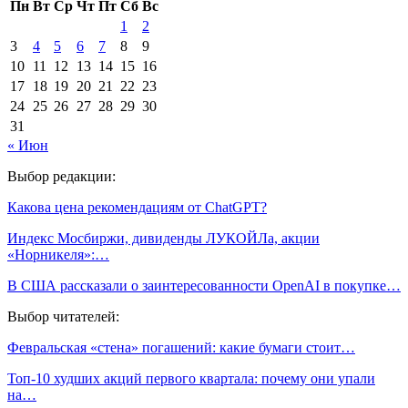
Пн
Вт
Ср
Чт
Пт
Сб
Вс
1
2
3
4
5
6
7
8
9
10
11
12
13
14
15
16
17
18
19
20
21
22
23
24
25
26
27
28
29
30
31
« Июн
Выбор редакции:
Какова цена рекомендациям от ChatGPT?
Индекс Мосбиржи, дивиденды ЛУКОЙЛа, акции
«Норникеля»:…
В США рассказали о заинтересованности OpenAI в покупке…
Выбор читателей:
Февральская «стена» погашений: какие бумаги стоит…
Топ-10 худших акций первого квартала: почему они упали
на…