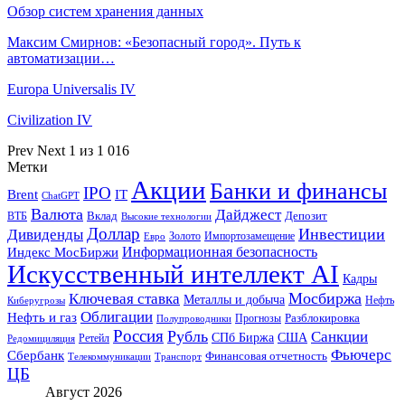
Обзор систем хранения данных
Максим Смирнов: «Безопасный город». Путь к
автоматизации…
Europa Universalis IV
Civilization IV
Prev
Next
1 из 1 016
Метки
Акции
Банки и финансы
IPO
Brent
IT
ChatGPT
Валюта
Дайджест
ВТБ
Вклад
Депозит
Высокие технологии
Доллар
Инвестиции
Дивиденды
Золото
Импортозамещение
Евро
Информационная безопасность
Индекс МосБиржи
Искусственный интеллект AI
Кадры
Мосбиржа
Ключевая ставка
Металлы и добыча
Нефть
Киберугрозы
Облигации
Нефть и газ
Разблокировка
Прогнозы
Полупроводники
Россия
Рубль
Санкции
СПб Биржа
США
Ретейл
Редомициляция
Фьючерс
Сбербанк
Финансовая отчетность
Телекоммуникации
Транспорт
ЦБ
Август 2026