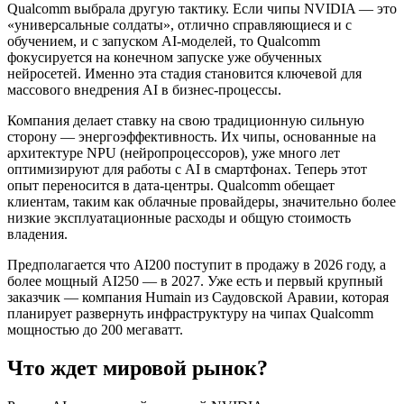
Qualcomm выбрала другую тактику. Если чипы NVIDIA — это
«универсальные солдаты», отлично справляющиеся и с
обучением, и с запуском AI-моделей, то Qualcomm
фокусируется на конечном запуске уже обученных
нейросетей. Именно эта стадия становится ключевой для
массового внедрения AI в бизнес-процессы.
Компания делает ставку на свою традиционную сильную
сторону — энергоэффективность. Их чипы, основанные на
архитектуре NPU (нейропроцессоров), уже много лет
оптимизируют для работы с AI в смартфонах. Теперь этот
опыт переносится в дата-центры. Qualcomm обещает
клиентам, таким как облачные провайдеры, значительно более
низкие эксплуатационные расходы и общую стоимость
владения.
Предполагается что AI200 поступит в продажу в 2026 году, а
более мощный AI250 — в 2027. Уже есть и первый крупный
заказчик — компания Humain из Саудовской Аравии, которая
планирует развернуть инфраструктуру на чипах Qualcomm
мощностью до 200 мегаватт.
Что ждет мировой рынок?