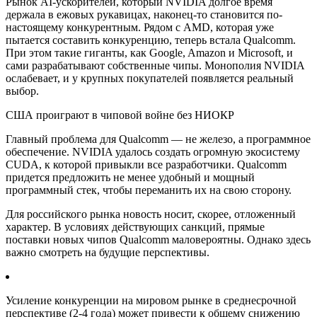
Рынок AI-ускорителей, который NVIDIA долгое время
держала в ежовых рукавицах, наконец-то становится по-
настоящему конкурентным. Рядом с AMD, которая уже
пытается составить конкуренцию, теперь встала Qualcomm.
При этом такие гиганты, как Google, Amazon и Microsoft, и
сами разрабатывают собственные чипы. Монополия NVIDIA
ослабевает, и у крупных покупателей появляется реальный
выбор.
США проиграют в чиповой войне без НИОКР
Главный проблема для Qualcomm — не железо, а программное
обеспечение. NVIDIA удалось создать огромную экосистему
CUDA, к которой привыкли все разработчики. Qualcomm
придется предложить не менее удобный и мощный
программный стек, чтобы переманить их на свою сторону.
Для российского рынка новость носит, скорее, отложенный
характер. В условиях действующих санкций, прямые
поставки новых чипов Qualcomm маловероятны. Однако здесь
важно смотреть на будущие перспективы.
Усиление конкуренции на мировом рынке в среднесрочной
перспективе (2-4 года) может привести к общему снижению