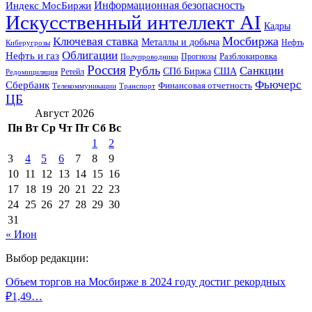
Информационная безопасность
Индекс МосБиржи
Искусственный интеллект AI
Кадры
Мосбиржа
Ключевая ставка
Металлы и добыча
Нефть
Киберугрозы
Облигации
Нефть и газ
Разблокировка
Прогнозы
Полупроводники
Россия
Рубль
Санкции
СПб Биржа
США
Ретейл
Редомициляция
Фьючерс
Сбербанк
Финансовая отчетность
Телекоммуникации
Транспорт
ЦБ
Август 2026
Пн
Вт
Ср
Чт
Пт
Сб
Вс
1
2
3
4
5
6
7
8
9
10
11
12
13
14
15
16
17
18
19
20
21
22
23
24
25
26
27
28
29
30
31
« Июн
Выбор редакции:
Объем торгов на Мосбирже в 2024 году достиг рекордных
₽1,49…