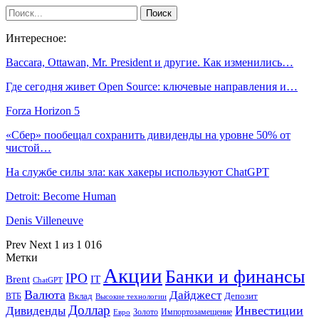
Интересное:
Baccara, Ottawan, Mr. President и другие. Как изменились…
Где сегодня живет Open Source: ключевые направления и…
Forza Horizon 5
«Сбер» пообещал сохранить дивиденды на уровне 50% от
чистой…
На службе силы зла: как хакеры используют ChatGPT
Detroit: Become Human
Denis Villeneuve
Prev
Next
1 из 1 016
Метки
Акции
Банки и финансы
IPO
Brent
IT
ChatGPT
Валюта
Дайджест
ВТБ
Вклад
Депозит
Высокие технологии
Доллар
Инвестиции
Дивиденды
Золото
Импортозамещение
Евро