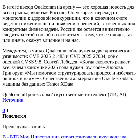
В итоге выход Qualcomm на арену — это хорошая новость для
всего рынка, включая Россию. Он ускоряет переход от
монополии к здоровой конкуренции, что в конечном счете
ведет к снижению цен и появлению решений, заточенных под
конкретные бизнес-задачи. России же остается внимательно
следить за этой гонкой и готовиться к тому, что ее плоды, так
или иначе, окажут влияние и на нас.
Между тем, в чипах Qualcomm обнаружены две критические
уязвимости: CVE-2025-21483 и CVE-2025-27034, обе с
оценкой CVSS 9.8. Сергей Лебедев: «Когда скорость решает
все: зачем экономике 2025 года нужен low-code» Любовь
Григорук: «Мы помогаем структурировать процесс и избежать
ошибок в найме» Отечественная альтернатива Oracle Exadata:
машины баз данных Tantor XData
QualcommПроцессорыИскусственный интеллект (ИИ, AI)
Источник
0
1
Поделится
Предыдущая запись
В «ВТБ Мои Инвестиции» спрогнозировали курс доллара