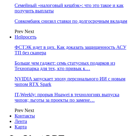
Семейный «налоговый кешбэк»: что это такое и как
получить выплаты
Совкомбанк снизил ставки по долгосрочным вкладам
Prev
Next
Нейросеть
ФСТЭК идет в цех. Как доказать защищенность АСУ
ТП без сканера
Больше чем гаджет: семь статусных подарков из
Технопарка для тех, кто привык к…
NVIDIA запускает эпоху персонального ИИ с новым
чипом RTX Spark
IT-Weekly: прорыв Huawei в технологиях выпуска
чипов; льготы за проекты по замене…
Prev
Next
Контакты
Лента
Карта