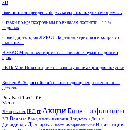
3D
Бывший топ-трейдер Citi рассказал, что покупал во время…
Ставки по краткосрочным по вкладам достигли 17,4%
годовых
Совет директоров ЛУКОЙЛа решил вернуться к вопросу о
выплате…
В «БКС Мир инвестиций» назвали топ-7 бумаг на долгий
срок
«ВТБ Мои Инвестиции» назвали лучшие акции для покупки
в…
Брокер ВТБ: российский рынок недооценен, потенциал —
десятки…
Prev
Next
1 из 1 016
Метки
Акции
Банки и финансы
IPO
Brent
IT
ChatGPT
Валюта
Дайджест
ВТБ
Вклад
Депозит
Высокие технологии
Доллар
Инвестиции
Дивиденды
Золото
Импортозамещение
Евро