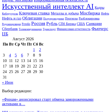
Информационная безопасность
Индекс МосБиржи
Искусственный интеллект AI
Кадры
Мосбиржа
Ключевая ставка
Металлы и добыча
Нефть
Киберугрозы
Облигации
Нефть и газ
Разблокировка
Прогнозы
Полупроводники
Россия
Рубль
Санкции
СПб Биржа
США
Ретейл
Редомициляция
Фьючерс
Сбербанк
Финансовая отчетность
Телекоммуникации
Транспорт
ЦБ
Август 2026
Пн
Вт
Ср
Чт
Пт
Сб
Вс
1
2
3
4
5
6
7
8
9
10
11
12
13
14
15
16
17
18
19
20
21
22
23
24
25
26
27
28
29
30
31
« Июн
Выбор редакции:
«Финам» анонсировал старт обмена замороженными
активами в…