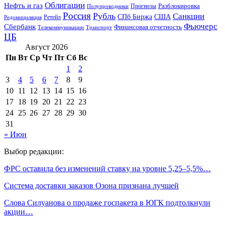
Облигации
Нефть и газ
Разблокировка
Прогнозы
Полупроводники
Россия
Рубль
Санкции
СПб Биржа
США
Ретейл
Редомициляция
Фьючерс
Сбербанк
Финансовая отчетность
Телекоммуникации
Транспорт
ЦБ
Август 2026
Пн
Вт
Ср
Чт
Пт
Сб
Вс
1
2
3
4
5
6
7
8
9
10
11
12
13
14
15
16
17
18
19
20
21
22
23
24
25
26
27
28
29
30
31
« Июн
Выбор редакции:
ФРС оставила без изменений ставку на уровне 5,25–5,5%…
Система доставки заказов Озона признана лучшей
Слова Силуанова о продаже госпакета в ЮГК подтолкнули
акции…