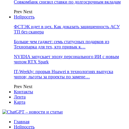
Совкомбанк снизил ставки по долгосрочным вкладам
Prev
Next
Нейросеть
ФСТЭК идет в цех. Как доказать защищенность АСУ
ТП без сканера
Больше чем гаджет: семь статусных подарков из
Технопарка для тех, кто привык к…
NVIDIA запускает эпоху персонального ИИ с новым
чипом RTX Spark
IT-Weekly: прорыв Huawei в технологиях выпуска
чипов; льготы за проекты по замене…
Prev
Next
Контакты
Лента
Карта
Главная
Нейросеть