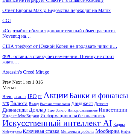
Binance интегрирует ChatGPT в Binance Academy
Ответ Европы Max-у. Ведомства переходят на Matrix
CGI
«Софтлайн» объявил дополнительный обмен расписок
Noventiq на…
США требуют от Южной Кореи не продавать чипы и…
ФРС оставила ставку без изменений. Почему не стоит
ждать…
Assassin’s Creed Mirage
Prev
Next
1 из 1 016
Метки
Акции
Банки и финансы
IPO
Brent
IT
ChatGPT
Валюта
Дайджест
ВТБ
Вклад
Депозит
Высокие технологии
Доллар
Инвестиции
Дивиденды
Золото
Импортозамещение
Евро
Информационная безопасность
Индекс МосБиржи
Искусственный интеллект AI
Кадры
Мосбиржа
Ключевая ставка
Металлы и добыча
Нефть
Киберугрозы