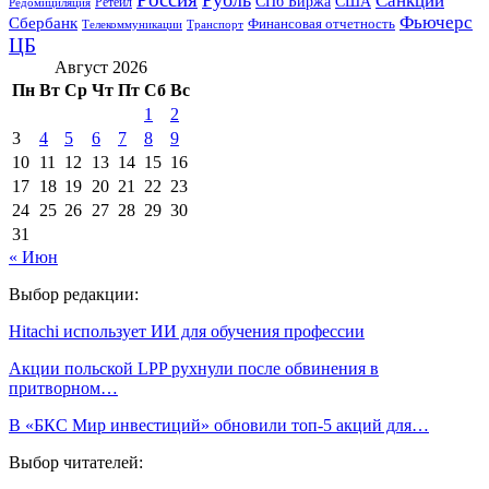
Санкции
СПб Биржа
США
Ретейл
Редомициляция
Фьючерс
Сбербанк
Финансовая отчетность
Телекоммуникации
Транспорт
ЦБ
Август 2026
Пн
Вт
Ср
Чт
Пт
Сб
Вс
1
2
3
4
5
6
7
8
9
10
11
12
13
14
15
16
17
18
19
20
21
22
23
24
25
26
27
28
29
30
31
« Июн
Выбор редакции:
Hitachi использует ИИ для обучения профессии
Акции польской LPP рухнули после обвинения в
притворном…
В «БКС Мир инвестиций» обновили топ-5 акций для…
Выбор читателей: