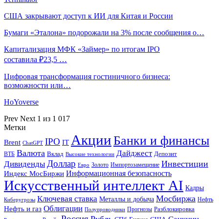
США закрывают доступ к ИИ для Китая и России
Бумаги «Эталона» подорожали на 3% после сообщения о…
Капитализация МФК «Займер» по итогам IPO
составила ₽23,5 …
Цифровая трансформация гостиничного бизнеса:
возможности или…
HoYoverse
Prev
Next
1 из 1 017
Метки
Акции
Банки и финансы
IPO
Brent
IT
ChatGPT
Валюта
Дайджест
ВТБ
Вклад
Депозит
Высокие технологии
Доллар
Инвестиции
Дивиденды
Золото
Импортозамещение
Евро
Информационная безопасность
Индекс МосБиржи
Искусственный интеллект AI
Кадры
Мосбиржа
Ключевая ставка
Металлы и добыча
Нефть
Киберугрозы
Облигации
Нефть и газ
Разблокировка
Прогнозы
Полупроводники
Россия
Рубль