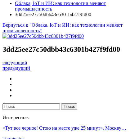
Облака, IoT и ИИ: как технологии меняют
промышленность
3dd25ee27c50dbb43c6301b427f9fd00
Вернуться к "Облака, IoT и ИИ: как технологии меняют
промышленность"
3dd25ee27c50dbb43c6301b427f9fd00
следующий
предыдущий
Интересное:
«Тут все черное! Стою на месте уже 25 минут». Москву…
Terminator