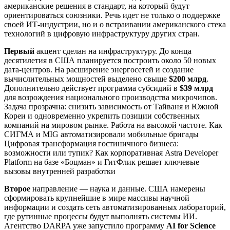
американские решения в стандарт, на который будут
ориентироваться союзники. Речь идет не только о поддержке
своей ИТ-индустрии, но и о встраивании американского стека
технологий в цифровую инфраструктуру других стран.
Первый
акцент сделан на инфраструктуру. До конца
десятилетия в США планируется построить около 50 новых
дата-центров. На расширение энергосетей и создание
вычислительных мощностей выделено свыше
$200 млрд
.
Дополнительно действует программа субсидий в
$39 млрд
для возрождения национального производства микрочипов.
Задача прозрачна: снизить зависимость от Тайваня и Южной
Кореи и одновременно укрепить позиции собственных
компаний на мировом рынке. Работа на высокой частоте. Как
СИГМА и MIG автоматизировали мобильные бригады
Цифровая трансформация гостиничного бизнеса:
возможности или тупик? Как корпоративная Astra Developer
Platform на базе «Боцман» и ГитФлик решает ключевые
вызовы внутренней разработки
Второе
направление — наука и данные. США намерены
сформировать крупнейшие в мире массивы научной
информации и создать сеть автоматизированных лабораторий,
где рутинные процессы будут выполнять системы ИИ.
Агентство DARPA уже запустило программу
AI for Science