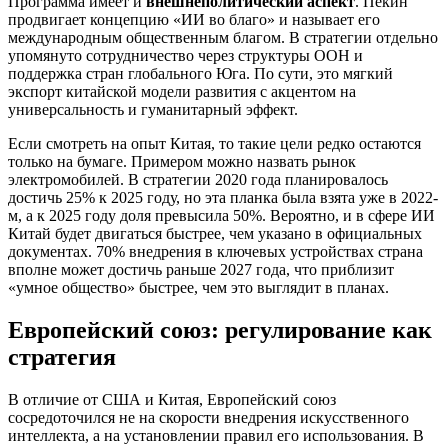
Программа имеет и
внешнеполитический аспект
. Пекин
продвигает концепцию «ИИ во благо» и называет его
международным общественным благом. В стратегии отдельно
упомянуто сотрудничество через структуры ООН и
поддержка стран глобального Юга. По сути, это мягкий
экспорт китайской модели развития с акцентом на
универсальность и гуманитарный эффект.
Если смотреть на опыт Китая, то такие цели редко остаются
только на бумаге. Примером можно назвать рынок
электромобилей. В стратегии 2020 года планировалось
достичь 25% к 2025 году, но эта планка была взята уже в 2022-
м, а к 2025 году доля превысила 50%. Вероятно, и в сфере ИИ
Китай будет двигаться быстрее, чем указано в официальных
документах. 70% внедрения в ключевых устройствах страна
вполне может достичь раньше 2027 года, что приблизит
«умное общество» быстрее, чем это выглядит в планах.
Европейский союз: регулирование как
стратегия
В отличие от США и Китая, Европейский союз
сосредоточился не на скорости внедрения искусственного
интеллекта, а на установлении правил его использования. В