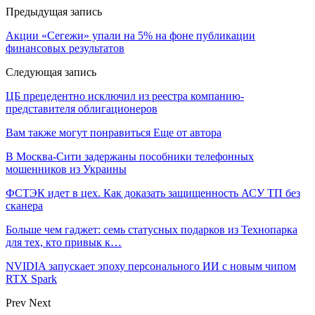
Предыдущая запись
Акции «Сегежи» упали на 5% на фоне публикации
финансовых результатов
Следующая запись
ЦБ прецедентно исключил из реестра компанию-
представителя облигационеров
Вам также могут понравиться
Еще от автора
В Москва-Сити задержаны пособники телефонных
мошенников из Украины
ФСТЭК идет в цех. Как доказать защищенность АСУ ТП без
сканера
Больше чем гаджет: семь статусных подарков из Технопарка
для тех, кто привык к…
NVIDIA запускает эпоху персонального ИИ с новым чипом
RTX Spark
Prev
Next