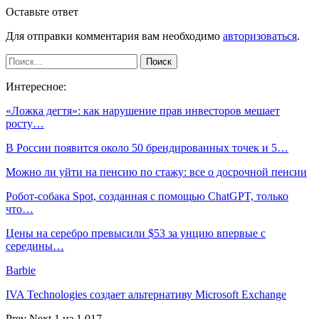
Оставьте ответ
Для отправки комментария вам необходимо
авторизоваться
.
Интересное:
«Ложка дегтя»: как нарушение прав инвесторов мешает
росту…
В России появится около 50 брендированных точек и 5…
Можно ли уйти на пенсию по стажу: все о досрочной пенсии
Робот-собака Spot, созданная с помощью ChatGPT, только
что…
Цены на серебро превысили $53 за унцию впервые с
середины…
Barbie
IVA Technologies создает альтернативу Microsoft Exchange
Prev
Next
1 из 1 017