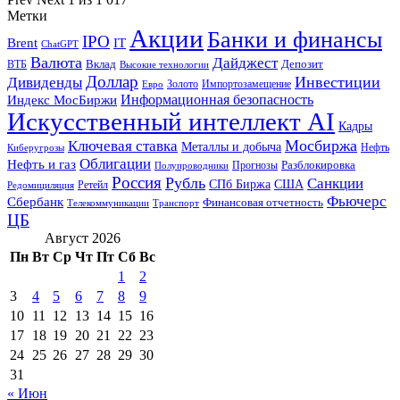
Метки
Акции
Банки и финансы
IPO
Brent
IT
ChatGPT
Валюта
Дайджест
ВТБ
Вклад
Депозит
Высокие технологии
Доллар
Инвестиции
Дивиденды
Золото
Импортозамещение
Евро
Информационная безопасность
Индекс МосБиржи
Искусственный интеллект AI
Кадры
Мосбиржа
Ключевая ставка
Металлы и добыча
Нефть
Киберугрозы
Облигации
Нефть и газ
Разблокировка
Прогнозы
Полупроводники
Россия
Рубль
Санкции
СПб Биржа
США
Ретейл
Редомициляция
Фьючерс
Сбербанк
Финансовая отчетность
Телекоммуникации
Транспорт
ЦБ
Август 2026
Пн
Вт
Ср
Чт
Пт
Сб
Вс
1
2
3
4
5
6
7
8
9
10
11
12
13
14
15
16
17
18
19
20
21
22
23
24
25
26
27
28
29
30
31
« Июн