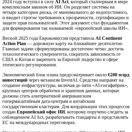
2024 году вступил в силу
AI Act
, который сталпервым в мире
комплексным законом об ИИ. Он разделяет системы на
четыре категории риска, от минимального до недопустимого,
и вводит строгие требования к прозрачности, сертификации и
защите прав пользователей. Этот документ стал фундаментом
для формирования так называемой «европейской школы ИИ».
Весной 2025 года Еврокомиссия представила
AI Continent
Action Plan
— дорожную карту на ближайшее десятилетие.
Главные задачи сформулированы достаточно четко: достичь
технологического суверенитета, сократить зависимость от
США и Китая и закрепить за Европой лидерство в сфере
этического регулирования.
Экономический блок плана предусматривает около
€200 млрд
инвестиций
через механизм InvestAI. Средства направят на
создание инфраструктуры, включая до пяти «AI-гигафабрик»,
крупных центров обработки и хранения данных, которые
должны стать альтернативой американским
гипермасштабным дата-центрам и китайским
государственным кластерам. Для координации этих процессов
создан
Европейский офис ИИ
, которому поручено следить за
соблюдением AI Act, разрабатывать стандарты и представлять
ЕС на международных переговорах.