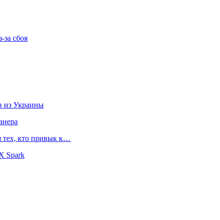
-за сбоя
в из Украины
анера
я тех, кто привык к…
X Spark