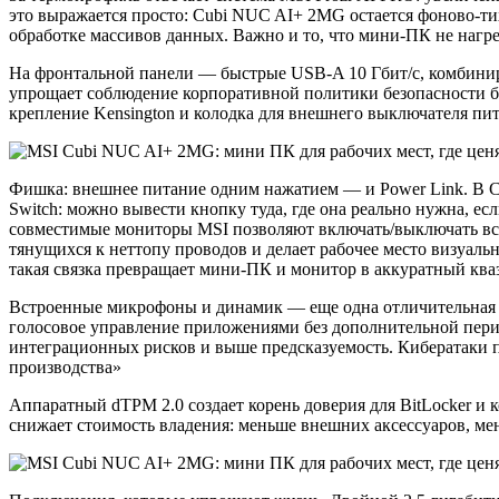
это выражается просто: Cubi NUC AI+ 2MG остается фоново‑т
обработке массивов данных. Важно и то, что мини‑ПК не нагре
На фронтальной панели — быстрые USB‑A 10 Гбит/с, комбиниро
упрощает соблюдение корпоративной политики безопасности бе
крепление Kensington и колодка для внешнего выключателя питан
Фишка: внешнее питание одним нажатием — и Power Link. В 
Switch: можно вывести кнопку туда, где она реально нужна, е
совместимые мониторы MSI позволяют включать/выключать всю
тянущихся к неттопу проводов и делает рабочее место визуаль
такая связка превращает мини‑ПК и монитор в аккуратный ква
Встроенные микрофоны и динамик — еще одна отличительная ч
голосовое управление приложениями без дополнительной периф
интеграционных рисков и выше предсказуемость. Кибератаки 
производства»
Аппаратный dTPM 2.0 создает корень доверия для BitLocker и
снижает стоимость владения: меньше внешних аксессуаров, мен