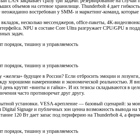
й LAN закрывает сразу три задачи: резервирование на случай п
льших объемов на сетевое хранилище. Thunderbolt 4 дает гибкос
е неожиданно востребован у SMM‑ и маркетинг‑команд, которые
ладок, несколько мессенджеров, office‑пакеты, 4K‑видеозвонки
нтерфейса. NPU в составе Core Ultra разгружает CPU/GPU в п
вных задач.
 у «железа» будущее в России? Если отбросить эмоции и лозунги
ежду хорошими намерениями и экономической реальностью. Я вни
й день крутят «винты и гайки». И их тезисы складываются в це
ичения часто противоречат друг другу.
крытной установки. VESA‑крепление — базовый сценарий: за мон
я Digital Signage и публичных зон ценна возможность вывода н
тание 120 Вт дает запас под периферию на Thunderbolt 4, а фир