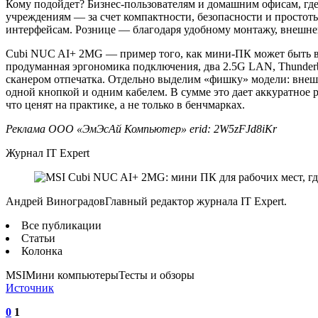
Кому подойдет? Бизнес‑пользователям и домашним офисам, где
учреждениям — за счет компактности, безопасности и просто
интерфейсам. Рознице — благодаря удобному монтажу, внешне
Cubi NUC AI+ 2MG — пример того, как мини‑ПК может быть вз
продуманная эргономика подключения, два 2.5G LAN, Thunderbo
сканером отпечатка. Отдельно выделим «фишку» модели: внеш
одной кнопкой и одним кабелем. В сумме это дает аккуратное 
что ценят на практике, а не только в бенчмарках.
Реклама ООО «ЭмЭсАй Компьютер» erid: 2W5zFJd8iKr
Журнал IT Expert
Андрей ВиноградовГлавный редактор журнала IT Expert.
Все публикации
Статьи
Колонка
MSIМини компьютерыТесты и обзоры
Источник
0
1