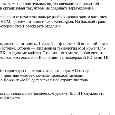
зоны даже при длительных видеосовещаниях и пакетной
 организован так, чтобы не создавать термокармана.
канером отпечатк/nа пальца: разблокировка одним касанием
 HDMI, разъем питания и слот Kensington. На боковой грани —
которой стоит рассказать отдельно.
 управления питанием. Первый — физический внешний Power
диастойке. Второй — фирменная технология MSI Power Link:
К по единому кабелю. Это экономит место, избавляет от
лассов, кассовых зон. В сочетании с поддержкой PD‑in по TB4
ез гарнитуры и внешних колонок, а для AI‑сценариев —
 «приятная мелочь»: меньше проводов, меньше
р Ложкин: «MES дает зеркальное отражение хода
ия пользователя на физическом уровне. Для ИТ‑службы это
ии и учета.