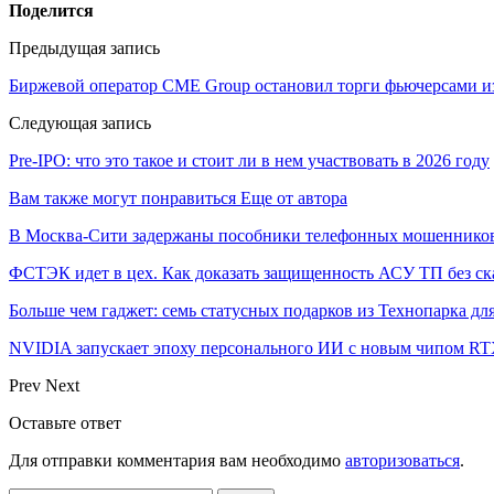
Поделится
Предыдущая запись
Биржевой оператор CME Group остановил торги фьючерсами из
Следующая запись
Pre-IPO: что это такое и стоит ли в нем участвовать в 2026 году
Вам также могут понравиться
Еще от автора
В Москва-Сити задержаны пособники телефонных мошеннико
ФСТЭК идет в цех. Как доказать защищенность АСУ ТП без ск
Больше чем гаджет: семь статусных подарков из Технопарка дл
NVIDIA запускает эпоху персонального ИИ с новым чипом RT
Prev
Next
Оставьте ответ
Для отправки комментария вам необходимо
авторизоваться
.