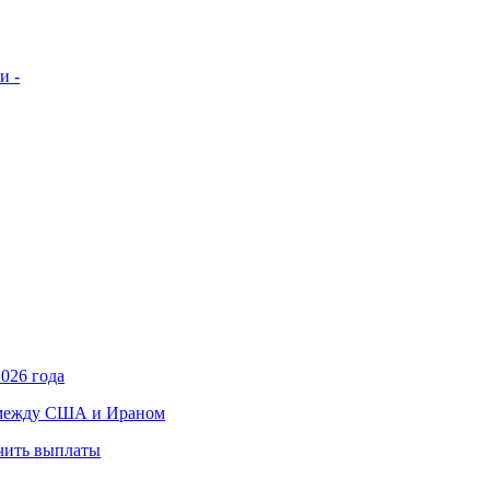
и -
026 года
в между США и Ираном
учить выплаты