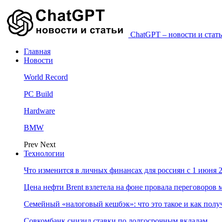
ChatGPT – новости и стать
Главная
Новости
World Record
PC Build
Hardware
BMW
Prev
Next
Технологии
Что изменится в личных финансах для россиян с 1 июня 2
Цена нефти Brent взлетела на фоне провала переговоро
Семейный «налоговый кешбэк»: что это такое и как пол
Совкомбанк снизил ставки по долгосрочным вкладам