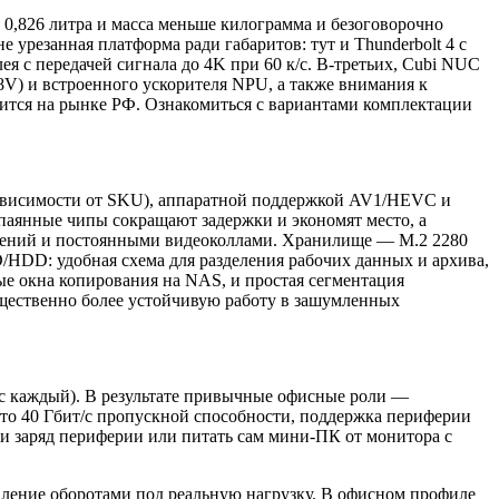
0,826 литра и масса меньше килограмма и безоговорочно
 урезанная платформа ради габаритов: тут и Thunderbolt 4 с
ея с передачей сигнала до 4K при 60 к/с. В‑третьих, Cubi NUC
288V) и встроенного ускорителя NPU, а также внимания к
вится на рынке РФ. Ознакомиться с вариантами комплектации
 в зависимости от SKU), аппаратной поддержкой AV1/HEVC и
паянные чипы сокращают задержки и экономят место, а
ожений и постоянными видеоколлами. Хранилище — M.2 2280
HDD: удобная схема для разделения рабочих данных и архива,
рые окна копирования на NAS, и простая сегментация
существенно более устойчивую работу в зашумленных
 к/с каждый). В результате привычные офисные роли —
это 40 Гбит/с пропускной способности, поддержка периферии
е и заряд периферии или питать сам мини‑ПК от монитора с
вление оборотами под реальную нагрузку. В офисном профиле