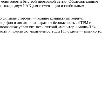
х мониторов и быстрой проводной сетью. Образовательным
лагодаря двум LAN для сегментации и стабильным
о сильные стороны — крайне компактный корпус,
микрофон и динамик, аппаратная безопасность с dTPM и
озволяющая управлять всей связкой «монитор + мини‑ПК»
ности и понятную управляемость для ИТ‑отдела — именно то,