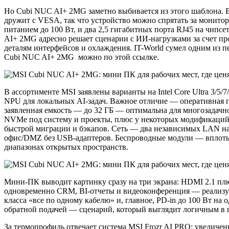
Но Cubi NUC AI+ 2MG заметно выбивается из этого шаблона. В
дружит с VESA, так что устройство можно спрятать за мониторо
питанием до 100 Вт, и два 2,5 гигабитных порта RJ45 на чипсет
AI+ 2MG адресно решает сценарии с ИИ‑нагрузками за счет проце
деталям интерфейсов и охлаждения. IT-World сумел одним из п
Cubi NUC AI+ 2MG можно по этой ссылке.
В ассортименте MSI заявлены варианты на Intel Core Ultra 3/
NPU для локальных AI‑задач. Важное отличие — оперативная 
заявленная емкость — до 32 ГБ — оптимальна для многозадач
NVMe под систему и проекты, плюс у некоторых модификаций с
быстрой миграции и бэкапов. Сеть — два независимых LAN на б
офис/DMZ без USB‑адаптеров. Беспроводные модули — вплоть до
диапазонах открытых пространств.
Мини‑ПК выводит картинку сразу на три экрана: HDMI 2.1 плюс
одновременно CRM, BI‑отчеты и видеоконференция — реализуют
класса «все по одному кабелю» и, главное, PD‑in до 100 Вт на
обратной подачей — сценарий, который выглядит логичным в 
За термопрофиль отвечает система MSI Frozr AI PRO: увеличе