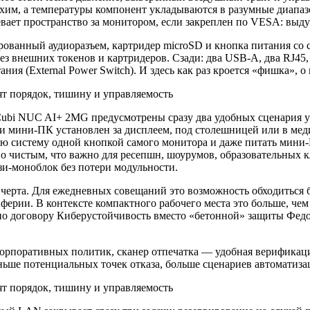
ихим, а температуры компонент укладываются в разумные диапа
вает пространство за монитором, если закреплен по VESA: выдув
ванный аудиоразъем, картридер microSD и кнопка питания со с
з внешних токенов и картридеров. Сзади: два USB‑A, два RJ45,
ия (External Power Switch). И здесь как раз кроется «фишка», о 
Cubi NUC AI+ 2MG предусмотрены сразу два удобных сценария
сли мини‑ПК установлен за дисплеем, под столешницей или в ме
 систему одной кнопкой самого монитора и даже питать мини‑П
но чистым, что важно для ресепшн, шоурумов, образовательных к
зи‑моноблок без потери модульности.
ерта. Для ежедневных совещаний это возможность обходиться б
ерии. В контексте компактного рабочего места это больше, чем
по договору Киберустойчивость вместо «бетонной» защиты Федо
 корпоративных политик, сканер отпечатка — удобная верификац
ьше потенциальных точек отказа, больше сценариев автоматизац