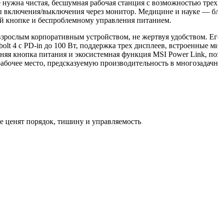
 нужна чистая, бесшумная рабочая станция с возможностью тре
ты включения/выключения через монитор. Медицине и науке — б
й кнопке и беспроблемному управления питанием.
рослым корпоративным устройством, не жертвуя удобством. Ег
lt 4 с PD‑in до 100 Вт, поддержка трех дисплеев, встроенные 
няя кнопка питания и экосистемная функция MSI Power Link, п
рабочее место, предсказуемую производительность в многозадач