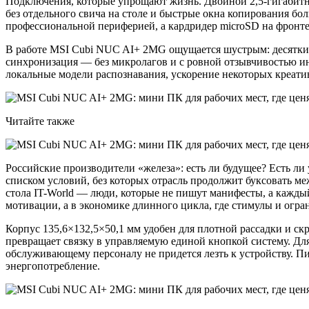
Подключения, которые упрощают жизнь. Двойной 2,5-гигабитны
без отдельного свича на столе и быстрые окна копирования бо
профессиональной периферией, а кардридер microSD на фронт
В работе MSI Cubi NUC AI+ 2MG ощущается шустрым: десятки вк
синхронизация — без микролагов и с ровной отзывчивостью и
локальные модели распознавания, ускорение некоторых креати
Читайте также
Российские производители «железа»: есть ли будущее? Есть ли
списком условий, без которых отрасль продолжит буксовать м
стола IT-World — люди, которые не пишут манифесты, а кажды
мотивации, а в экономике длинного цикла, где стимулы и огран
Корпус 135,6×132,5×50,1 мм удобен для плотной рассадки и с
превращает связку в управляемую единой кнопкой систему. Дл
обслуживающему персоналу не придется лезть к устройству. Пи
энергопотребление.