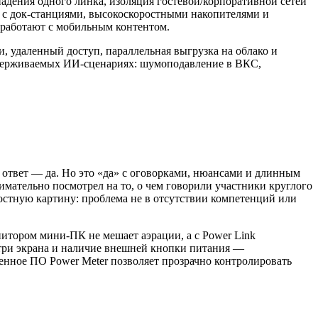
адения одного линка, изоляция гостевой/корпоративной сетей
ть с док‑станциями, высокоскоростными накопителями и
 работают с мобильным контентом.
, удаленный доступ, параллельная выгрузка на облако и
оддерживаемых ИИ‑сценариях: шумоподавление в ВКС,
, ответ — да. Но это «да» с оговорками, нюансами и длинным
мательно посмотрел на то, о чем говорили участники круглого
лостную картину: проблема не в отсутствии компетенций или
итором мини‑ПК не мешает аэрации, а с Power Link
а три экрана и наличие внешней кнопки питания —
менное ПО Power Meter позволяет прозрачно контролировать