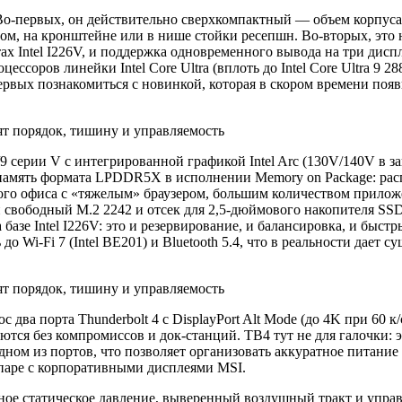
о‑первых, он действительно сверхкомпактный — объем корпуса 
м, на кронштейне или в нише стойки ресепшн. Во‑вторых, это не
ах Intel I226V, и поддержка одновременного вывода на три диспл
ссоров линейки Intel Core Ultra (вплоть до Intel Core Ultra 9 
ервых познакомиться с новинкой, которая в скором времени поя
5/7/9 серии V с интегрированной графикой Intel Arc (130V/140V
память формата LPDDR5X в исполнении Memory on Package: рас
ного офиса с «тяжелым» браузером, большим количеством прил
вободный M.2 2242 и отсек для 2,5-дюймового накопителя SSD/
азе Intel I226V: это и резервирование, и балансировка, и быст
 Wi‑Fi 7 (Intel BE201) и Bluetooth 5.4, что в реальности дает 
 два порта Thunderbolt 4 с DisplayPort Alt Mode (до 4K при 60
ся без компромиссов и док‑станций. TB4 тут не для галочки: 
 одном из портов, что позволяет организовать аккуратное питани
паре с корпоративными дисплеями MSI.
нное статическое давление, выверенный воздушный тракт и упра