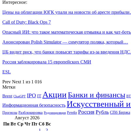
Интересное:
Цены на облигации ЮГК упали на новости об аресте прибыл
Call of Duty: Black Ops 7
Опасный ИИ: что такое математическая отмывка и как чат-бо
Анонсирован Polish Simulator — симулятор поляка, который…
ЦБ видит риск, что банки повысят тарифы из-за введения НД
Россия заблокировала 15 европейских СМИ
ESL
Prev
Next
1 из 1 016
Метки
Акции
Банки и финансы
IPO
Brent
IT
ВТ
ChatGPT
Искусственный и
Информационная безопасность
Россия
Рубль
СПб Биржа
Разблокировка
Прогнозы
Ретейл
Редомициляция
Август 2026
Пн
Вт
Ср
Чт
Пт
Сб
Вс
1
2