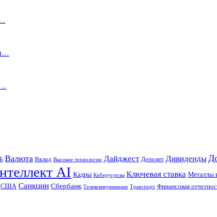
и…
ты…
С…
Д
Валюта
Дайджест
Дивиденды
Б
Вклад
Депозит
Высокие технологии
нтеллект AI
Ключевая ставка
Металлы 
Кадры
Киберугрозы
Санкции
Сбербанк
США
Финансовая отчетнос
Телекоммуникации
Транспорт