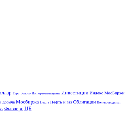
оллар
Инвестиции
Индекс МосБиржи
Золото
Импортозамещение
Евро
Мосбиржа
Облигации
и добыча
Нефть и газ
Нефть
Полупроводники
ЦБ
Фьючерс
ть