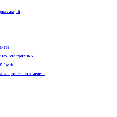
дных акций
анера
я тех, кто привык к…
X Spark
ты за проекты по замене…