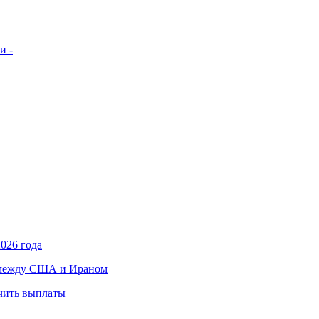
и -
026 года
в между США и Ираном
учить выплаты