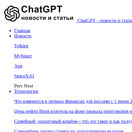
ChatGPT – новости и стать
Главная
Новости
Tolkien
MySpace
App
SpaceXAI
Prev
Next
Технологии
Что изменится в личных финансах для россиян с 1 июня 2
Цена нефти Brent взлетела на фоне провала переговоро
Семейный «налоговый кешбэк»: что это такое и как пол
Совкомбанк снизил ставки по долгосрочным вкладам