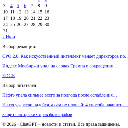
3
4
5
6
7
8
9
10
11
12
13
14
15
16
17
18
19
20
21
22
23
24
25
26
27
28
29
30
31
« Июн
Выбор редакции:
СPO 2.0. Как искусственный интеллект меняет директоров по
Индекс Мосбиржи упал на словах Трампа о сокращении…
EDGE
Выбор читателей:
Нефть упала сильнее всего за полгода после ослабления…
На государство надейся, а сам не плошай: 4 способа накопить…
Защита авторских прав фотографов
© 2026 - ChatGPT – новости и статьи. Все права защищены.