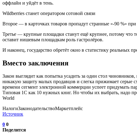
оффлайн и уйдёт в тень.
Wildberries станет оператором сотовой связи
Второе — в карточках товаров пропадут странные «-90 %» при 
Третье — крупные площадки станут ещё крупнее, потому что то
оставит нишевым площадкам роль гастролёров.
И наконец, государство обретёт окно в статистику реальных про
Вместо заключения
Закон выглядит как попытка усадить за один стол чиновников
никакую защиту малых продавцов и слегка прижимает серые с
времени сегмент электронной коммерции успеет придумать пар
Типовая 1С как 10 нужных книг. Но чтобы их выбрать, надо п
World
НалогиЗаконодательствоМаркетплейс
Источник
0
0
Поделится