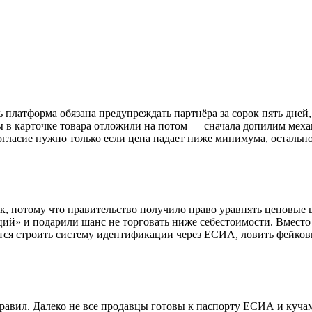
ь платформа обязана предупреждать партнёра за сорок пять дней
ы в карточке товара отложили на потом — сначала допилим меха
огласие нужно только если цена падает ниже минимума, остально
к, потому что правительство получило право уравнять ценовые
ций» и подарили шанс не торговать ниже себестоимости. Вместо
ётся строить систему идентификации через ЕСИА, ловить фейков
равил. Далеко не все продавцы готовы к паспорту ЕСИА и кучам