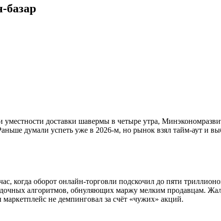
-базар
и уместности доставки шавермы в четыре утра, Минэкономразви
Раньше думали успеть уже в 2026-м, но рынок взял тайм-аут и в
йчас, когда оборот онлайн-торговли подскочил до пяти триллион
кидочных алгоритмов, обнуляющих маржу мелким продавцам. Жал
 маркетплейс не демпинговал за счёт «чужих» акций.