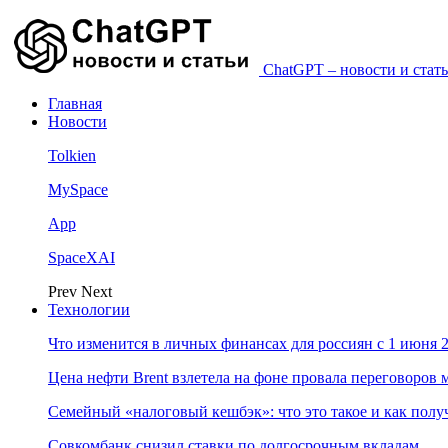
ChatGPT – новости и стать
Главная
Новости
Tolkien
MySpace
App
SpaceXAI
Prev
Next
Технологии
Что изменится в личных финансах для россиян с 1 июня 2
Цена нефти Brent взлетела на фоне провала переговоро
Семейный «налоговый кешбэк»: что это такое и как пол
Совкомбанк снизил ставки по долгосрочным вкладам