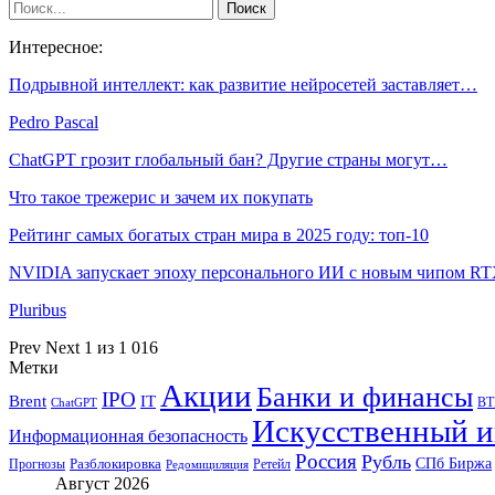
Интересное:
Подрывной интеллект: как развитие нейросетей заставляет…
Pedro Pascal
ChatGPT грозит глобальный бан? Другие страны могут…
Что такое трежерис и зачем их покупать
Рейтинг самых богатых стран мира в 2025 году: топ-10
NVIDIA запускает эпоху персонального ИИ с новым чипом 
Pluribus
Prev
Next
1 из 1 016
Метки
Акции
Банки и финансы
IPO
Brent
IT
ВТ
ChatGPT
Искусственный и
Информационная безопасность
Россия
Рубль
СПб Биржа
Разблокировка
Прогнозы
Ретейл
Редомициляция
Август 2026