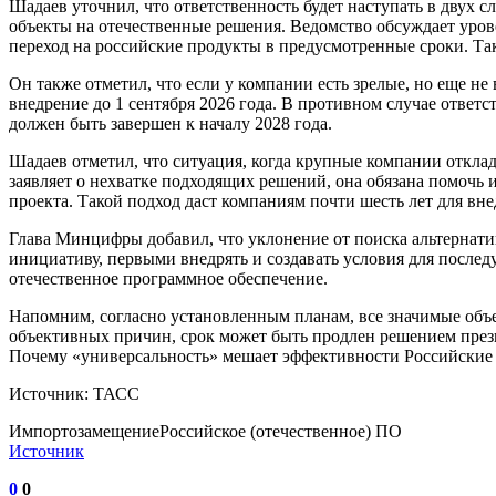
Шадаев уточнил, что ответственность будет наступать в двух 
объекты на отечественные решения. Ведомство обсуждает уров
переход на российские продукты в предусмотренные сроки. Так
Он также отметил, что если у компании есть зрелые, но еще н
внедрение до 1 сентября 2026 года. В противном случае ответс
должен быть завершен к началу 2028 года.
Шадаев отметил, что ситуация, когда крупные компании откла
заявляет о нехватке подходящих решений, она обязана помочь 
проекта. Такой подход даст компаниям почти шесть лет для вн
Глава Минцифры добавил, что уклонение от поиска альтернати
инициативу, первыми внедрять и создавать условия для после
отечественное программное обеспечение.
Напомним, согласно установленным планам, все значимые объ
объективных причин, срок может быть продлен решением прези
Почему «универсальность» мешает эффективности Российские 
Источник: ТАСС
ИмпортозамещениеРоссийское (отечественное) ПО
Источник
0
0