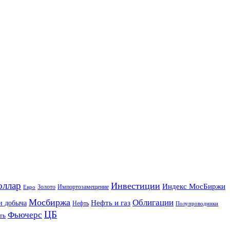
оллар
Инвестиции
Индекс МосБиржи
Золото
Импортозамещение
Евро
Мосбиржа
Облигации
и добыча
Нефть и газ
Нефть
Полупроводники
ЦБ
Фьючерс
ть