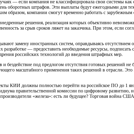
случаях — если компания не классифицировала свои системы как
ень оборотных штрафов. Эти выплаты будут ежегодными для тех
им образом, компании смогут временно работать с зарубежным с
е внедренные решения, реализация которых объективно невозможн
твенность за срыв сроков ляжет на заказчика. При этом, если со
дывают замену иностранных систем, оправдываясь отсутствием 
их разработке — предоставить необходимые ресурсы, подписать 
едрения российских технологий до введения штрафных мер.
в и бездействие под предлогом отсутствия готовых решений не
дующего масштабного применения таких решений в отрасли. Это 
екты КИИ должны полностью перейти на российское ПО до 1 янв
диума правительственной комиссии по цифровому развитию, но н
производители «железа»: есть ли будущее? Торговая война США