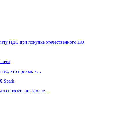
плату НДС при покупке отечественного ПО
анера
я тех, кто привык к…
X Spark
ты за проекты по замене…