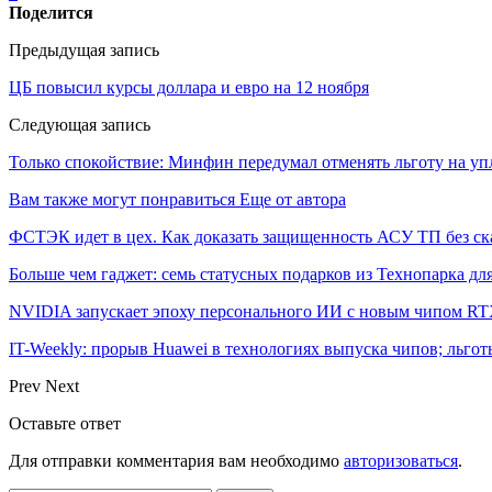
Поделится
Предыдущая запись
ЦБ повысил курсы доллара и евро на 12 ноября
Следующая запись
Только спокойствие: Минфин передумал отменять льготу на у
Вам также могут понравиться
Еще от автора
ФСТЭК идет в цех. Как доказать защищенность АСУ ТП без ск
Больше чем гаджет: семь статусных подарков из Технопарка дл
NVIDIA запускает эпоху персонального ИИ с новым чипом RT
IT-Weekly: прорыв Huawei в технологиях выпуска чипов; льго
Prev
Next
Оставьте ответ
Для отправки комментария вам необходимо
авторизоваться
.