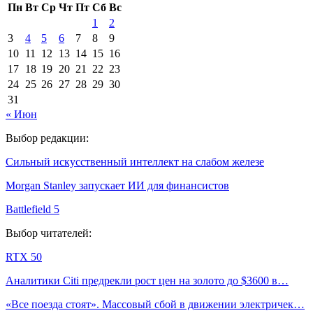
Пн
Вт
Ср
Чт
Пт
Сб
Вс
1
2
3
4
5
6
7
8
9
10
11
12
13
14
15
16
17
18
19
20
21
22
23
24
25
26
27
28
29
30
31
« Июн
Выбор редакции:
Сильный искусственный интеллект на слабом железе
Morgan Stanley запускает ИИ для финансистов
Battlefield 5
Выбор читателей:
RTX 50
Аналитики Citi предрекли рост цен на золото до $3600 в…
«Все поезда стоят». Массовый сбой в движении электричек…