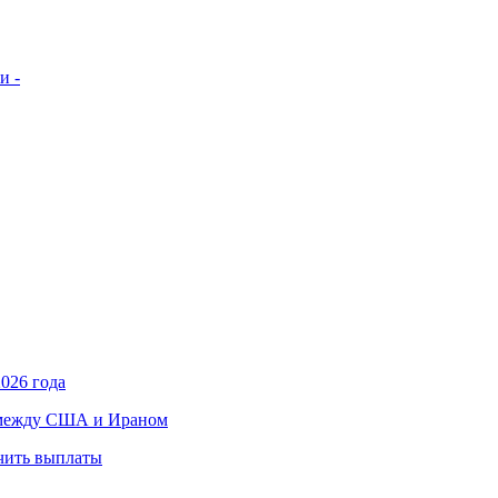
и -
026 года
в между США и Ираном
учить выплаты