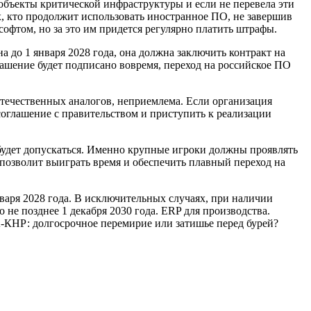
 объекты критической инфраструктуры и если не перевела эти
, кто продолжит использовать иностранное ПО, не завершив
офтом, но за это им придется регулярно платить штрафы.
а до 1 января 2028 года, она должна заключить контракт на
глашение будет подписано вовремя, переход на российское ПО
отечественных аналогов, неприемлема. Если организация
соглашение с правительством и приступить к реализации
 будет допускаться. Именно крупные игроки должны проявлять
позволит выиграть время и обеспечить плавный переход на
аря 2028 года. В исключительных случаях, при наличии
е позднее 1 декабря 2030 года. ERP для производства.
-КНР: долгосрочное перемирие или затишье перед бурей?