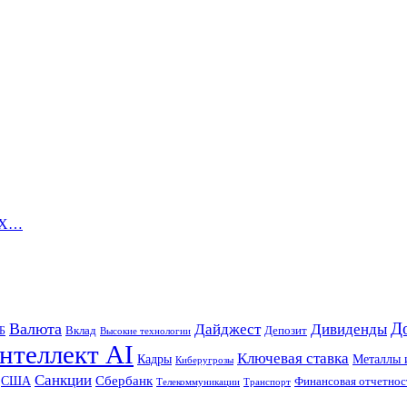
RTX…
Д
Валюта
Дайджест
Дивиденды
Б
Вклад
Депозит
Высокие технологии
нтеллект AI
Ключевая ставка
Металлы 
Кадры
Киберугрозы
Санкции
Сбербанк
США
Финансовая отчетнос
Телекоммуникации
Транспорт