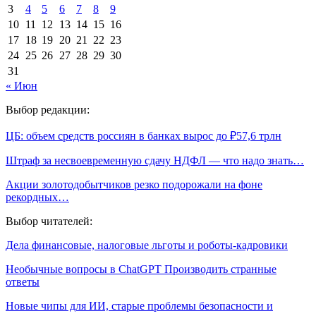
3
4
5
6
7
8
9
10
11
12
13
14
15
16
17
18
19
20
21
22
23
24
25
26
27
28
29
30
31
« Июн
Выбор редакции:
ЦБ: объем средств россиян в банках вырос до ₽57,6 трлн
Штраф за несвоевременную сдачу НДФЛ — что надо знать…
Акции золотодобытчиков резко подорожали на фоне
рекордных…
Выбор читателей:
Дела финансовые, налоговые льготы и роботы-кадровики
Необычные вопросы в ChatGPT Производить странные
ответы
Новые чипы для ИИ, старые проблемы безопасности и