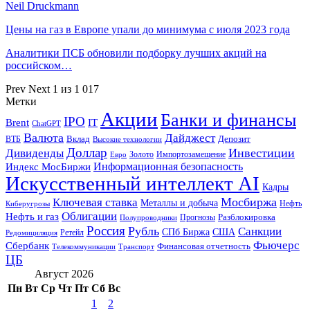
Neil Druckmann
Цены на газ в Европе упали до минимума с июля 2023 года
Аналитики ПСБ обновили подборку лучших акций на
российском…
Prev
Next
1 из 1 017
Метки
Акции
Банки и финансы
IPO
Brent
IT
ChatGPT
Валюта
Дайджест
ВТБ
Вклад
Депозит
Высокие технологии
Доллар
Инвестиции
Дивиденды
Золото
Импортозамещение
Евро
Информационная безопасность
Индекс МосБиржи
Искусственный интеллект AI
Кадры
Мосбиржа
Ключевая ставка
Металлы и добыча
Нефть
Киберугрозы
Облигации
Нефть и газ
Разблокировка
Прогнозы
Полупроводники
Россия
Рубль
Санкции
СПб Биржа
США
Ретейл
Редомициляция
Фьючерс
Сбербанк
Финансовая отчетность
Телекоммуникации
Транспорт
ЦБ
Август 2026
Пн
Вт
Ср
Чт
Пт
Сб
Вс
1
2