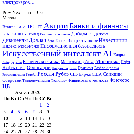
электрокаров…
Prev
Next
1 из 1 016
Метки
Акции
Банки и финансы
IPO
Brent
IT
ChatGPT
Валюта
Дайджест
ВТБ
Вклад
Депозит
Высокие технологии
Доллар
Инвестиции
Дивиденды
Золото
Импортозамещение
Евро
Информационная безопасность
Индекс МосБиржи
Искусственный интеллект AI
Кадры
Мосбиржа
Ключевая ставка
Металлы и добыча
Нефть
Киберугрозы
Облигации
Нефть и газ
Разблокировка
Прогнозы
Полупроводники
Россия
Рубль
Санкции
СПб Биржа
США
Ретейл
Редомициляция
Фьючерс
Сбербанк
Финансовая отчетность
Телекоммуникации
Транспорт
ЦБ
Август 2026
Пн
Вт
Ср
Чт
Пт
Сб
Вс
1
2
3
4
5
6
7
8
9
10
11
12
13
14
15
16
17
18
19
20
21
22
23
24
25
26
27
28
29
30