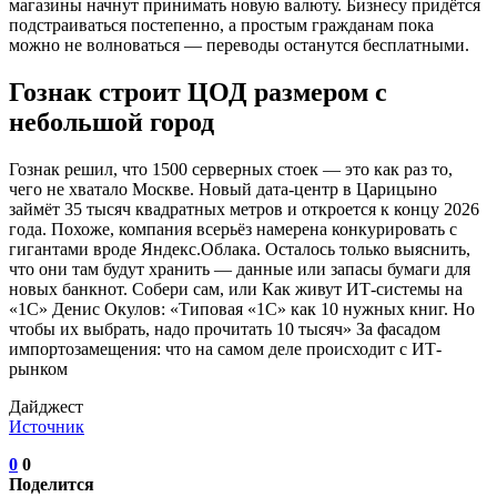
магазины начнут принимать новую валюту. Бизнесу придётся
подстраиваться постепенно, а простым гражданам пока
можно не волноваться — переводы останутся бесплатными.
Гознак строит ЦОД размером с
небольшой город
Гознак решил, что 1500 серверных стоек — это как раз то,
чего не хватало Москве. Новый дата-центр в Царицыно
займёт 35 тысяч квадратных метров и откроется к концу 2026
года. Похоже, компания всерьёз намерена конкурировать с
гигантами вроде Яндекс.Облака. Осталось только выяснить,
что они там будут хранить — данные или запасы бумаги для
новых банкнот. Собери сам, или Как живут ИТ-системы на
«1С» Денис Окулов: «Типовая «1С» как 10 нужных книг. Но
чтобы их выбрать, надо прочитать 10 тысяч» За фасадом
импортозамещения: что на самом деле происходит с ИТ-
рынком
Дайджест
Источник
0
0
Поделится