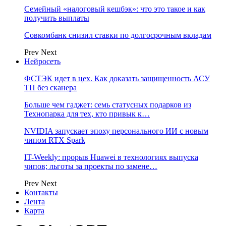
Семейный «налоговый кешбэк»: что это такое и как
получить выплаты
Совкомбанк снизил ставки по долгосрочным вкладам
Prev
Next
Нейросеть
ФСТЭК идет в цех. Как доказать защищенность АСУ
ТП без сканера
Больше чем гаджет: семь статусных подарков из
Технопарка для тех, кто привык к…
NVIDIA запускает эпоху персонального ИИ с новым
чипом RTX Spark
IT-Weekly: прорыв Huawei в технологиях выпуска
чипов; льготы за проекты по замене…
Prev
Next
Контакты
Лента
Карта