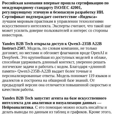
Российская компания впервые прошла сертификацию по
международному стандарту ISO/IEC 42001,
регулирующему этичную и безопасную разработку ИИ.
Сертификат подтверждает соответствие «Яндекса»
лучшим мировым практикам в управлении технологиями
искусственного интеллекта. Эксперты считают, что такой шаг
может усилить доверие пользователей и интерес со стороны
инвесторов.
Yandex B2B Tech открыла доступ к Qwen3–235B A22B
Instruct-2507.
Модель, по словам компании, не только
догоняет, но местами и обгоняет флагманов вроде OpenAI и
DeepSeek. Это крупнейшая из доступных моделей в облаке,
способная удерживать длинный контекст, уверенно решать
логические задачи и работать с кодом. Благодаря «длинной
памяти» Qwen3-235B-A22B выдает более точные и
персонализированные ответы. Модель понимает 119 языков и
диалектов и построена на обширной базе знаний. От
предыдущей версии она отличается повышенной скоростью и
качеством работы.
Yandex B2B Tech запустит агента на базе искусственного
интеллекта для аналитики и визуализации данных —
Нейроаналитика
. С его помощью можно искать инсайты и
делать выводы по данным из таблиц и графиков. Кроме этого,