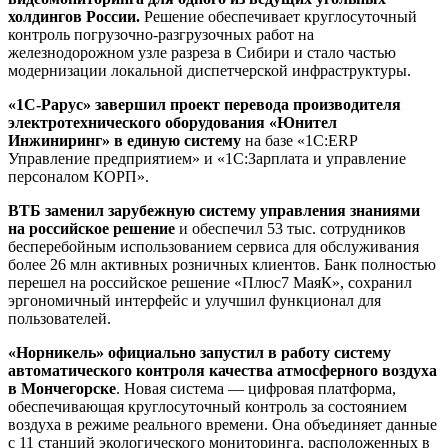
холдингов России.
Решение обеспечивает круглосуточный
контроль погрузочно-разгрузочных работ на
железнодорожном узле разреза в Сибири и стало частью
модернизации локальной диспетчерской инфраструктуры.
«1С-Рарус» завершил проект перевода производителя
электротехнического оборудования «Юнител
Инжиниринг» в единую систему
на базе «1С:ERP
Управление предприятием» и «1С:Зарплата и управление
персоналом КОРП».
ВТБ заменил зарубежную систему управления знаниями
на российское решение
и обеспечил 53 тыс. сотрудников
бесперебойным использованием сервиса для обслуживания
более 26 млн активных розничных клиентов. Банк полностью
перешел на российское решение «Плюс7 МаяК», сохранил
эргономичный интерфейс и улучшил функционал для
пользователей.
«Норникель» официально запустил в работу систему
автоматического контроля качества атмосферного воздуха
в Мончегорске
. Новая система — цифровая платформа,
обеспечивающая круглосуточный контроль за состоянием
воздуха в режиме реального времени. Она объединяет данные
с 11 станций экологического мониторинга, расположенных в