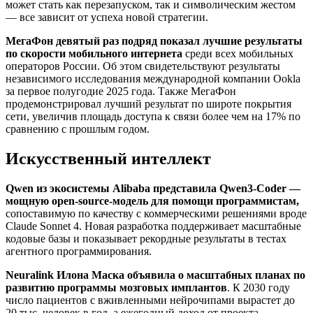
может стать как перезапуском, так и символическим жестом
— все зависит от успеха новой стратегии.
МегаФон девятый раз подряд показал лучшие результаты
по скорости мобильного интернета
среди всех мобильных
операторов России. Об этом свидетельствуют результаты
независимого исследования международной компании Ookla
за первое полугодие 2025 года. Также МегаФон
продемонстрировал лучший результат по широте покрытия
сети, увеличив площадь доступа к связи более чем на 17% по
сравнению с прошлым годом.
Искусственный интеллект
Qwen из экосистемы Alibaba представила Qwen3-Coder —
мощную open-source-модель для помощи программистам,
сопоставимую по качеству с коммерческими решениями вроде
Claude Sonnet 4. Новая разработка поддерживает масштабные
кодовые базы и показывает рекордные результаты в тестах
агентного программирования.
Neuralink Илона Маска объявила о масштабных планах по
развитию программы мозговых имплантов
. К 2030 году
число пациентов с вживленными нейрочипами вырастет до
20 тыс. человек в год, а ежегодный доход от проекта