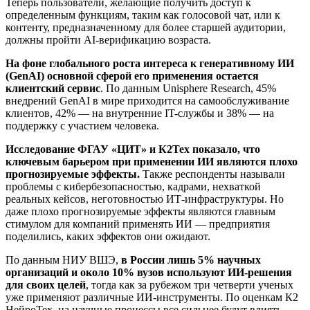
Теперь пользователи, желающие получить доступ к
определенным функциям, таким как голосовой чат, или к
контенту, предназначенному для более старшей аудитории,
должны пройти AI-верификацию возраста.
На фоне глобального роста интереса к генеративному ИИ
(GenAI) основной сферой его применения остается
клиентский сервис
. По данным Unisphere Research, 45%
внедрений GenAI в мире приходится на самообслуживание
клиентов, 42% — на внутренние IT-службы и 38% — на
поддержку с участием человека.
Исследование ФГАУ «ЦИТ» и К2Тех показало, что
ключевым барьером при применении ИИ являются плохо
прогнозируемые эффекты.
Также респонденты называли
проблемы с кибербезопасностью, кадрами, нехваткой
реальных кейсов, неготовностью ИТ-инфраструктуры. Но
даже плохо прогнозируемые эффекты являются главным
стимулом для компаний применять ИИ — предприятия
поделились, каких эффектов они ожидают.
По данным НИУ ВШЭ,
в России лишь 5% научных
организаций и около 10% вузов используют ИИ-решения
для своих целей
, тогда как за рубежом три четверти ученых
уже применяют различные ИИ-инструменты. По оценкам К2
НейроТех, на научные процессы все сильнее будут влиять