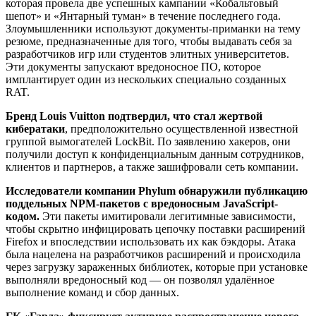
которая провела две успешных кампании «Кобальтовый
шепот» и «Янтарный туман» в течение последнего года.
Злоумышленники используют документы-приманки на тему
резюме, предназначенные для того, чтобы выдавать себя за
разработчиков игр или студентов элитных университетов.
Эти документы запускают вредоносное ПО, которое
имплантирует один из нескольких специально созданных
RAT.
Бренд Louis Vuitton подтвердил, что стал жертвой
кибератаки
, предположительно осуществленной известной
группой вымогателей LockBit. По заявлению хакеров, они
получили доступ к конфиденциальным данным сотрудников,
клиентов и партнеров, а также зашифровали сеть компании.
Исследователи компании Phylum обнаружили публикацию
поддельных NPM-пакетов с вредоносным JavaScript-
кодом.
Эти пакеты имитировали легитимные зависимости,
чтобы скрытно инфицировать цепочку поставки расширений
Firefox и впоследствии использовать их как бэкдоры. Атака
была нацелена на разработчиков расширений и происходила
через загрузку зараженных библиотек, которые при установке
выполняли вредоносный код — он позволял удалённое
выполнение команд и сбор данных.