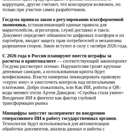
коррупции, другие считают, что консорциум возможен, но
только при участии самих разработчиков.
Госдума приняла закон о регулировании платформенной
экономики,
устанавливающий единые правила для
маркетплейсов, агрегаторов, служб доставки и такси.
Документ определяет обязанности цифровых платформ и их
партнёров, вводит защиту прав потребителей и механизмы
разрешения споров. Закон вступит в силу с октября 2026 года.
С 2026 года в России планируют ввести штрафы за
расчеты в криптовалюте
— соответствующий законопроект
Госдума рассмотрит осенью. Нарушителям грозят крупные
денежные санкции, а использованная крипта будет
конфискована. Власти намерены ликвидировать правовую
«серую зону» и ужесточить контроль над нелегальными
платежами. Добро пожаловать, или Как ИИ, роботы и QR-
коды меняют отели Артем Давидюк: «Стройка стала умнее»
Внедрение ИИ в финтехе как фактор глубокой
трансформации рынка
Минцифры запустит эксперимент по внедрению
генеративного ИИ в работу государственных органов
.
Технологии будут использоваться для автоматизации
обработки документов, анализа данных и работы с