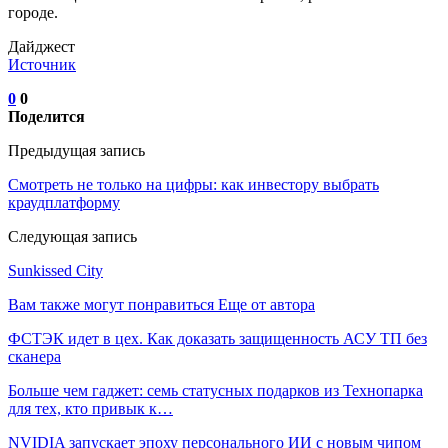
городе.
Дайджест
Источник
0
0
Поделится
Предыдущая запись
Смотреть не только на цифры: как инвестору выбрать
краудплатформу
Следующая запись
Sunkissed City
Вам также могут понравиться
Еще от автора
ФСТЭК идет в цех. Как доказать защищенность АСУ ТП без
сканера
Больше чем гаджет: семь статусных подарков из Технопарка
для тех, кто привык к…
NVIDIA запускает эпоху персонального ИИ с новым чипом