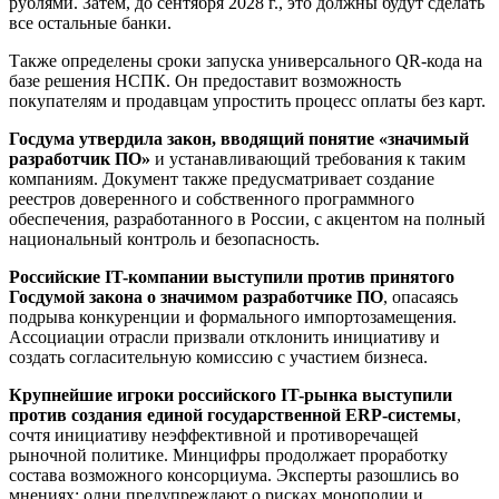
рублями. Затем, до сентября 2028 г., это должны будут сделать
все остальные банки.
Также определены сроки запуска универсального QR-кода на
базе решения НСПК. Он предоставит возможность
покупателям и продавцам упростить процесс оплаты без карт.
Госдума утвердила закон, вводящий понятие «значимый
разработчик ПО»
и устанавливающий требования к таким
компаниям. Документ также предусматривает создание
реестров доверенного и собственного программного
обеспечения, разработанного в России, с акцентом на полный
национальный контроль и безопасность.
Российские IT-компании выступили против принятого
Госдумой закона о значимом разработчике ПО
, опасаясь
подрыва конкуренции и формального импортозамещения.
Ассоциации отрасли призвали отклонить инициативу и
создать согласительную комиссию с участием бизнеса.
Крупнейшие игроки российского IT-рынка выступили
против создания единой государственной ERP-системы
,
сочтя инициативу неэффективной и противоречащей
рыночной политике. Минцифры продолжает проработку
состава возможного консорциума. Эксперты разошлись во
мнениях: одни предупреждают о рисках монополии и