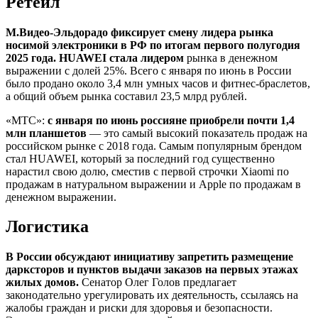
Ретейл
М.Видео-Эльдорадо фиксирует смену лидера рынка
носимой электроники в РФ по итогам первого полугодия
2025 года. HUAWEI стала лидером
рынка в денежном
выражении с долей 25%. Всего с января по июнь в России
было продано около 3,4 млн умных часов и фитнес-браслетов,
а общий объем рынка составил 23,5 млрд рублей.
«МТС»:
с января по июнь россияне приобрели почти 1,4
млн планшетов
— это самый высокий показатель продаж на
российском рынке c 2018 года. Самым популярным брендом
стал HUAWEI, который за последний год существенно
нарастил свою долю, сместив с первой строчки Xiaomi по
продажам в натуральном выражении и Apple по продажам в
денежном выражении.
Логистика
В России обсуждают инициативу запретить размещение
дарксторов и пунктов выдачи заказов на первых этажах
жилых домов.
Сенатор Олег Голов предлагает
законодательно урегулировать их деятельность, ссылаясь на
жалобы граждан и риски для здоровья и безопасности.