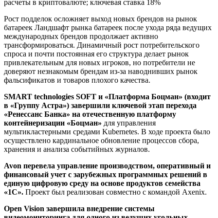
Рост подделок осложняет выход новых брендов на рынок
батареек Ландшафт рынка батареек после ухода ряда ведущих
международных брендов продолжает активно
трансформироваться. Динамичный рост потребительского
спроса и почти постоянная его структура делает рынок
привлекательным для новых игроков, но потребители не
доверяют незнакомым брендам из-за наводнивших рынок
фальсификатов и товаров плохого качества.
SMART technologies SOFT и «Платформа Боцман» (входит
в «Группу Астра») завершили ключевой этап перехода
«Ренессанс Банка» на отечественную платформу
контейнеризации «Боцман»
для управления
мультикластерными средами Kubernetes. В ходе проекта было
осуществлено кардинальное обновление процессов сбора,
хранения и анализа событийных журналов.
Avon перевела управление производством, оперативный и
финансовый учет с зарубежных программных решений в
единую цифровую среду на основе продуктов семейства
«1С».
Проект был реализован совместно с командой Axenix.
Open Vision завершила внедрение системы
видеомониторинга для одного из ведущих угольных