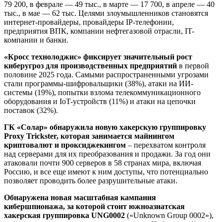
79 200, в феврале — 49 тыс., в марте — 17 700, в апреле — 40
тыс., в мае — 62 тыс. Целями злоумышленников становятся
интернет-провайдеры, провайдеры IP-телефонии,
предприятия ВПК, компании нефтегазовой отрасли, IT-
компании и банки.
«Кросс технолоджис» фиксирует значительный рост
киберугроз для производственных предприятий
в первой
половине 2025 года. Самыми распространенными угрозами
стали программы-шифровальщики (38%), атаки на ИИ-
системы (19%), попытки взлома телекоммуникационного
оборудования и IoT-устройств (11%) и атаки на цепочки
поставок (32%).
ГК «Солар» обнаружила новую хакерскую группировку
Proxy Trickster, которая занимается майнингом
криптовалют и проксиджекингом
– перехватом контроля
над серверами для их преобразования и продажи. За год они
атаковали почти 900 серверов в 58 странах мира, включая
Россию, и все еще имеют к ним доступы, что потенциально
позволяет проводить более разрушительные атаки.
Обнаружена новая масштабная кампания
кибершпионажа, за которой стоит южноазиатская
хакерская группировка UNG0002
(«Unknown Group 0002»),