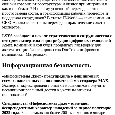
ошибки совершают госструктуры и бизнес при миграции и
как их избежать? И почему успешный переход — это не
просто замена софта, а трансформация рабочих процессов и
поддержка сотрудников? В статье IT-World — кейс компании
CESCA, ключевые этапы перехода и практические советы
экспертов.
I-SYS сообщает о начале стратегического сотрудничества с
центром экспертизы и дистрибуции цифровых технологий
Axoft
. Компания Axoft будет продвигать платформу для
автоматизации бизнес-процессов DocTrix и цифрового
помощника «Матрешка».
Информационная безопасность
«Инфосистемы Джет» предупредила о фишинговых
схемах, нацеленных на пользователей мессенджера MAX.
Эксперты зафиксировали попытки мошенников получить
несанкционированный доступ к учётным записям
пользователей.
Специалисты «Инфосистемы Джет» отмечают
беспрецедентный характер нападений за первое полугодие
2025 года
. Было атаковано более 260 тыс. хостов: в январе —