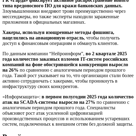
ГК «Гарда» фиксирует активное распространение нового
типа вредоносного ПО для кражи банковских данных.
Злоумышленники внедряют троян преимущественно через
мессенджеры, но также эксперты находили зараженные
приложения в официальных магазинах.
Хакеры, используя изощренные методы фишинга,
нацелились на авиационную отрасль
, чтобы получить
доступ к финансовым операциям и обмануть клиентов.
По данным компании “Нейроинформ”,
во 2 квартале 2025
года количество заказных взломов IT-систем российских
компаний на фоне обострившейся конкуренции выросло
на 26%
по сравнению с аналогичным периодом прошлого
года. Такой рост указывает на то, что организации стали более
активно сотрудничать с хакерами, чтобы проникнуть в
инфраструктуру своих конкурентов.
«Информзащита»:
в первом полугодии 2025 года количество
атак на SCADA-системы выросло на 27%
по сравнению с
аналогичным периодом прошлого года. Специалисты
объясняют рост атак усиленной цифровизацией
производственных процессов и использованием устаревших
систем, подключенных к внешним сетям без должной защиты.