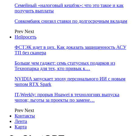
Семейный «налоговый кешбэк»: что это такое и как
получить выплаты
Совкомбанк снизил ставки по долгосрочным вкладам
Prev
Next
Нейросеть
ФСТЭК идет в цех. Как доказать защищенность АСУ
ТП без сканера
Больше чем гаджет: семь статусных подарков из
Технопарка для тех, кто привык к…
NVIDIA запускает эпоху персонального ИИ с новым
чипом RTX Spark
IT-Weekly: прорыв Huawei в технологиях выпуска
чипов; льготы за проекты по замене…
Prev
Next
Контакты
Лента
Карта