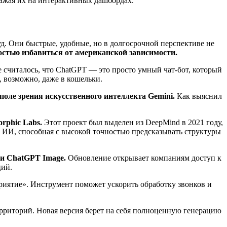
ражая их на интерактивных дашбордах.
уд. Они быстрые, удобные, но в долгосрочной перспективе не
стью избавиться от американской зависимости.
 считалось, что ChatGPT — это просто умный чат-бот, который
, возможно, даже в кошельки.
 поле зрения искусственного интеллекта Gemini.
Как выяснил
orphic Labs.
Этот проект был выделен из DeepMind в 2021 году,
а ИИ, способная с высокой точностью предсказывать структуры
ти ChatGPT Image.
Обновление открывает компаниям доступ к
ций.
приятие». Инструмент поможет ускорить обработку звонков и
рриторий. Новая версия берет на себя полноценную генерацию