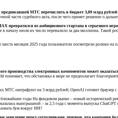
редписавшей МТС перечислить в бюджет 3,09 млрд рублей з
чной части судебного акта, после чего примет решение о дальн
 MAX превратился из амбициозного стартапа в серьезного и
же к началу июля их число перевалило за два миллиона. Такой 
ые шесть месяцев 2025 года пользователи посмотрели ролики на п
вого производства электронных компонентов может оказаться 
rld понимает, что обстановка в мире не предполагает благоприя
в ближайшие годы На фондовом рынке – новый исторический ре
оказалась выигрышной – за 2,5 года с момента выпуска ChatGPT 
ьзовать бум вокруг ИИ?
нное заявление перед сотрудниками, признав, что компания б