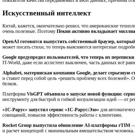
показатели качества передаваемых в БКИ данных, причины отк
Искусственный интеллект
Китай, кажется, окончательно решил, что американские технол
очень полезные. Поэтому
Пекин активно вкладывает миллиар
OpenAI готовится выпустить собственный браузер, которы
может писать стихи, то теперь выясняются интересные подробн
Google предупредил пользователей, что теперь их переписки
IT-World, даже если ассистент выключен, часть данных всё рав
Alphabet, материнская компания Google, делает серьезную 
и ставит перед собой цель «решить проблему всех болезней». 
белков.
Платформа
VisGPT объявила о запуске новой функции: сер
инструменту для быстрой и гибкой визуализации идей — от р
«1С-Рарус» запустил сервис «1С-Рарус:Эхо»
для автоматичес
совещаний, повысив эффективность работы с клиентами.
Rocket Group выпустила обновление AI-платформы rTIM
— 
и расчет концепций с минимальным вмешательством человека.