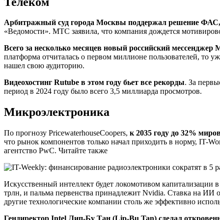
Телеком
Арбитражный суд города Москвы поддержал решение ФАС, п
«Ведомости». МТС заявила, что компания дождется мотивирово
Всего за несколько месяцев новый российский мессенджер
платформа отчиталась о первом миллионе пользователей, то у
нашел свою аудиторию.
Видеохостинг Rutube в этом году бьет все рекорды
. За перв
период в 2024 году было всего 3,5 миллиарда просмотров.
Микроэлектроника
По прогнозу PricewaterhouseCoopers,
к 2035 году до 32% миро
что рынок компонентов только начал приходить в норму, IT-Wo
агентство PwC. Читайте также
Искусственный интеллект будет локомотивом капитализации 
трлн, и пальма первенства принадлежит Nvidia. Ставка на ИИ 
другие технологические компании столь же эффективно испол
Гендиректор Intel Лип-Бу Тан (Lip-Bu Tan) сделал открове