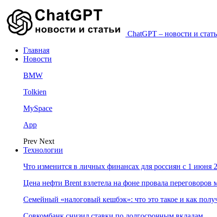
ChatGPT – новости и стать
Главная
Новости
BMW
Tolkien
MySpace
App
Prev
Next
Технологии
Что изменится в личных финансах для россиян с 1 июня 2
Цена нефти Brent взлетела на фоне провала переговоро
Семейный «налоговый кешбэк»: что это такое и как пол
Совкомбанк снизил ставки по долгосрочным вкладам