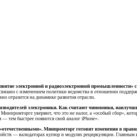
ие электронной и радиоэлектронной промышленности» с 26,5 
ь связано с изменением политики ведомства в отношении подде
но отразится на динамике развития отрасли.
зводителей электроники. Как считают чиновники, наилучший
 Минпромторге уверяют, что это не налог, а «особый сбор», кот
 — тем быстрее появится свой аналог iPhone».
е «отечественными». Минпромторг готовит изменения в прав
ойств — валидаторах купюр и модулях рециркуляции. Главным иг