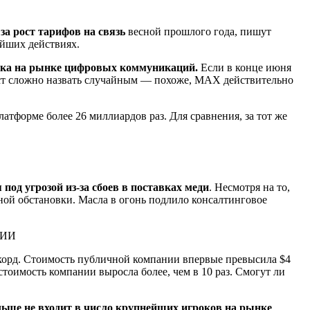
а рост тарифов на связь
весной прошлого года, пишут
ейших действиях.
грока на рынке цифровых коммуникаций.
Если в конце июня
рост сложно назвать случайным — похоже, MAX действительно
латформе более 26 миллиардов раз. Для сравнения, за тот же
под угрозой из-за сбоев в поставках меди
. Несмотря на то,
тной обстановки. Масла в огонь подлило консалтинговое
корд. Стоимость публичной компании впервые превысила $4
стоимость компании выросла более, чем в 10 раз. Смогут ли
ольше не входит в число крупнейших игроков на рынке