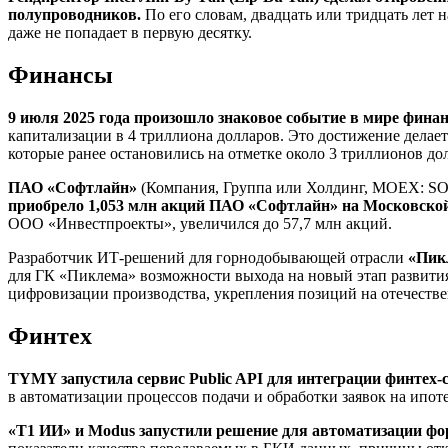
полупроводников.
По его словам, двадцать или тридцать лет 
даже не попадает в первую десятку.
Финансы
9 июля 2025 года произошло знаковое событие в мире финан
капитализации в 4 триллиона долларов. Это достижение делает
которые ранее остановились на отметке около 3 триллионов до
ПАО «Софтлайн»
(Компания, Группа или Холдинг, MOEX: S
приобрело 1,053 млн акций ПАО «Софтлайн» на Московско
ООО «Инвестпроекты», увеличился до 57,7 млн акций.
Разработчик ИТ-решений для горнодобывающей отрасли
«Пик
для ГК «Пиклема» возможности выхода на новый этап развити
цифровизации производства, укрепления позиций на отечеств
Финтех
TYMY запустила сервис Public API для интеграции финтех
в автоматизации процессов подачи и обработки заявок на ипот
«Т1 ИИ» и Modus запустили решение для автоматизации фо