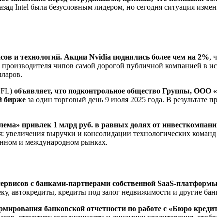
назад Intel была безусловным лидером, но сегодня ситуация изм
сов и технологий. Акции Nvidia поднялись более чем на 2%
, 
 производителя чипов самой дорогой публичной компанией в исто
лларов.
OFL)
объявляет, что подконтрольное общество Группы, ООО
й бирже
за один торговый день 9 июля 2025 года. В результате
лема» привлек 1 млрд руб. в равных долях от инвесткомпа
я: увеличения выручки и консолидации технологических команд
енном и международном рынках.
-сервисов с банками-партнерами собственной SaaS-платформ
еку, автокредиты, кредиты под залог недвижимости и другие ба
рмирования банковской отчетности по работе с «Бюро креди