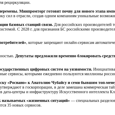
ля рециркуляции.
 перемены. Минпромторг готовит почву для нового этапа им
вку сил в отрасли, создав одним компаниям уникальные возможн
ции базовых станций связи.
Для российских производителей т
истемой. С 2028 г. для признания БС российскими производитель о
потребителей»
, которые запрещают онлайн-сервисам автоматиче
пностью.
Депутаты предложили временно блокировать средств
осударственных цифровых систем на уязвимости.
Инициатива 
нные сервисы, которыми ежедневно пользуются миллионы росси
иску «Роснано» к Анатолию Чубайсу и семи бывшим топ-мен
к утверждают в госкорпорации, в деле замешана коммерческая т
в дата-центры и инфраструктуру Искусственного интеллекта К
так называемых «жизненных ситуаций»
— специальных разделов
тся 35 новых сервисов.