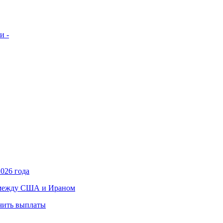
и -
026 года
в между США и Ираном
учить выплаты