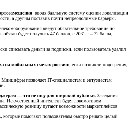
портозамещения
, вводя балльную систему оценки локализации
ости, а другим поставив почти непреодолимые барьеры.
елекомоборудования введут обязательное требование по
бязан будет получить 47 баллов, с 2031 г. – 72 балла,
ски списывать деньги за подписки, если пользователь удалил
а на мобильных счетах россиян
, если возникли подозрения,
Минцифры позволяет IT-специалистам и энтузиастам
ян.
еджерам — это не шоу для широкой публики
. Заседания
айна. Искусственный интеллект будет локомотивом
лассическую розницу пугают возможности маркетплейсов
, которые помогают пользователям быстро решать целый