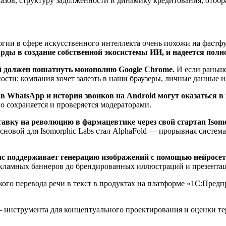
азов, структуру задолженности и динамику кредитования, отоб
огии в сфере искусственного интеллекта очень похожи на фастф
ды в создание собственной экосистемы ИИ, и надеется полно
й должен пошатнуть монополию Google Chrome.
И если раньше
ости: компания хочет залезть в наши браузеры, личные данные и
 в WhatsApp и история звонков на Android могут оказаться в
но сохраняется и проверяется модераторами.
ставку на революцию в фармацевтике через свой стартап Isom
Основой для Isomorphic Labs стал AlphaFold — прорывная систем
вис поддерживает генерацию изображений с помощью нейросе
екламных баннеров до брендированных иллюстраций и презента
кого перевода речи в текст в продуктах на платформе «1С:Пред
инструмента для концептуального проектирования и оценки те