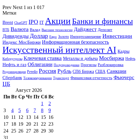
Prev
Next
1 из 1 017
Метки
Акции
Банки и финансы
IPO
Brent
IT
ChatGPT
Валюта
Дайджест
ВТБ
Вклад
Депозит
Высокие технологии
Доллар
Инвестиции
Дивиденды
Золото
Импортозамещение
Евро
Информационная безопасность
Индекс МосБиржи
Искусственный интеллект AI
Кадры
Мосбиржа
Ключевая ставка
Металлы и добыча
Нефть
Киберугрозы
Облигации
Нефть и газ
Разблокировка
Прогнозы
Полупроводники
Россия
Рубль
Санкции
СПб Биржа
США
Ретейл
Редомициляция
Фьючерс
Сбербанк
Финансовая отчетность
Телекоммуникации
Транспорт
ЦБ
Август 2026
Пн
Вт
Ср
Чт
Пт
Сб
Вс
1
2
3
4
5
6
7
8
9
10
11
12
13
14
15
16
17
18
19
20
21
22
23
24
25
26
27
28
29
30
31