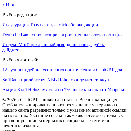
« Июн
Выбор редакции:
Инаугурация Трампа, индекс Мосбиржи, акции…
Deutsche Bank спрогнозировал рост цен на золото почти до…
Индекс Мосбиржи, новый рекорд по золоту, рубль:
дайджест…
Выбор читателей:
12 лучших идей искусственного интеллекта и ChatGPT для…
SoftBank приобретает ABB Robotics и делает ставку на…
Акции Kraft Heinz рухнули на 7% после критики от Уоррена…
© 2026 - ChatGPT – новости и статьи. Все права защищены.
Свободное копирование и распространение материалов с
нашего сайта разрешено только с указанием активной ссылки
на источник. Указание ссылки также является обязательным
при копировании материалов в социальные сети или
печатные издания.