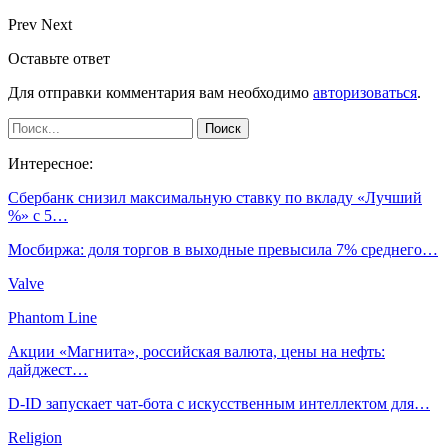
Prev
Next
Оставьте ответ
Для отправки комментария вам необходимо
авторизоваться
.
Интересное:
Сбербанк снизил максимальную ставку по вкладу «Лучший
%» с 5…
Мосбиржа: доля торгов в выходные превысила 7% среднего…
Valve
Phantom Line
Акции «Магнита», российская валюта, цены на нефть:
дайджест…
D-ID запускает чат-бота с искусственным интеллектом для…
Religion