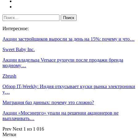
Интересное:
Акции застройщиков выросли за день на 15%: почему и что…
Sweet Baby Inc.
Акции владельца Versace рухнули после продажи бренда
модному…
Zbrush
Обзор IT-Weekly: Индия откусывает куски рынка электроники
у…
Миграция баз данных: почему это сложно?
Акции «Мосэнерго» упали на решении акционеров не
выплачивать…
Prev
Next
1 из 1 016
Метки