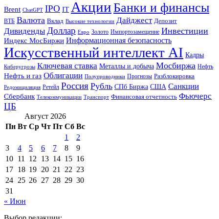
Акции
Банки и финансы
IPO
Brent
IT
ChatGPT
Валюта
Дайджест
ВТБ
Вклад
Депозит
Высокие технологии
Доллар
Инвестиции
Дивиденды
Золото
Импортозамещение
Евро
Информационная безопасность
Индекс МосБиржи
Искусственный интеллект AI
Кадры
Мосбиржа
Ключевая ставка
Металлы и добыча
Нефть
Киберугрозы
Облигации
Нефть и газ
Разблокировка
Прогнозы
Полупроводники
Россия
Рубль
Санкции
СПб Биржа
США
Ретейл
Редомициляция
Фьючерс
Сбербанк
Финансовая отчетность
Телекоммуникации
Транспорт
ЦБ
Август 2026
Пн
Вт
Ср
Чт
Пт
Сб
Вс
1
2
3
4
5
6
7
8
9
10
11
12
13
14
15
16
17
18
19
20
21
22
23
24
25
26
27
28
29
30
31
« Июн
Выбор редакции: