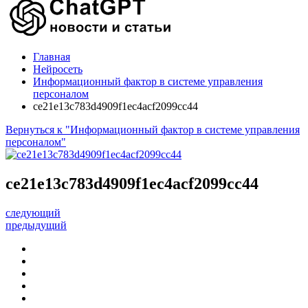
Главная
Нейросеть
Информационный фактор в системе управления
персоналом
ce21e13c783d4909f1ec4acf2099cc44
Вернуться к "Информационный фактор в системе управления
персоналом"
ce21e13c783d4909f1ec4acf2099cc44
следующий
предыдущий