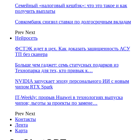
Семейный «налоговый кешбэк»: что это такое и как
получить выплаты
Совкомбанк снизил ставки по долгосрочным вкладам
Prev
Next
Нейросеть
ФСТЭК идет в цех. Как доказать защищенность АСУ
ТП без сканера
Больше чем гаджет: семь статусных подарков из
Технопарка для тех, кто привык к…
NVIDIA запускает эпоху персонального ИИ с новым
чипом RTX Spark
IT-Weekly: прорыв Huawei в технологиях выпуска
чипов; льготы за проекты по замене…
Prev
Next
Контакты
Лента
Карта