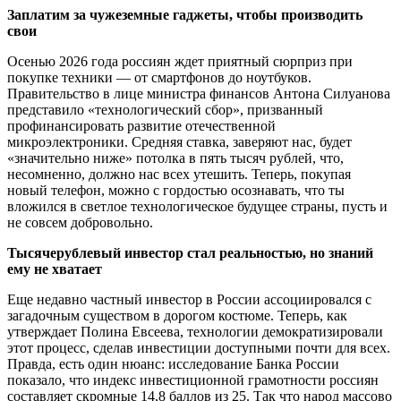
Заплатим за чужеземные гаджеты, чтобы производить
свои
Осенью 2026 года россиян ждет приятный сюрприз при
покупке техники — от смартфонов до ноутбуков.
Правительство в лице министра финансов Антона Силуанова
представило «технологический сбор», призванный
профинансировать развитие отечественной
микроэлектроники. Средняя ставка, заверяют нас, будет
«значительно ниже» потолка в пять тысяч рублей, что,
несомненно, должно нас всех утешить. Теперь, покупая
новый телефон, можно с гордостью осознавать, что ты
вложился в светлое технологическое будущее страны, пусть и
не совсем добровольно.
Тысячерублевый инвестор стал реальностью, но знаний
ему не хватает
Еще недавно частный инвестор в России ассоциировался с
загадочным существом в дорогом костюме. Теперь, как
утверждает Полина Евсеева, технологии демократизировали
этот процесс, сделав инвестиции доступными почти для всех.
Правда, есть один нюанс: исследование Банка России
показало, что индекс инвестиционной грамотности россиян
составляет скромные 14,8 баллов из 25. Так что народ массово