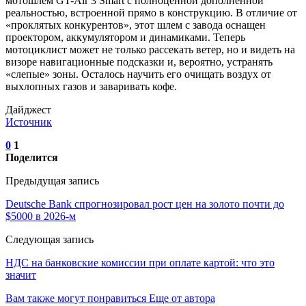
мотошлем GT-Air 3 Smart с полноценной дополненной
реальностью, встроенной прямо в конструкцию. В отличие от
«проклятых конкурентов», этот шлем с завода оснащен
проектором, аккумулятором и динамиками. Теперь
мотоциклист может не только рассекать ветер, но и видеть на
визоре навигационные подсказки и, вероятно, устранять
«слепые» зоны. Осталось научить его очищать воздух от
выхлопных газов и заваривать кофе.
Дайджест
Источник
0
1
Поделится
Предыдущая запись
Deutsche Bank спрогнозировал рост цен на золото почти до
$5000 в 2026-м
Следующая запись
НДС на банковские комиссии при оплате картой: что это
значит
Вам также могут понравиться
Еще от автора