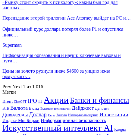
«Рынку стоит сходить к психологу»: каким был год для
частных…
Переиздание второй трилогии Ace Attorney выйдет на PC и…
Официальный курс доллара потерял более ₽1 и опустился
ниже…
Superman
Цифровизация образования и науки: ключевые вызовы и
пути…
Цены на золото рухнули ниже $4600 за унцию из-за
ормузского…
Prev
Next
1 из 1 016
Метки
Акции
Банки и финансы
IPO
Brent
IT
ChatGPT
Валюта
Дайджест
ВТБ
Вклад
Депозит
Высокие технологии
Доллар
Инвестиции
Дивиденды
Золото
Импортозамещение
Евро
Информационная безопасность
Индекс МосБиржи
Искусственный интеллект AI
Кадры