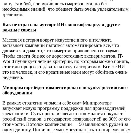
ринулся в бой, вооружившись смартфонами, но без
необходимых знаний, что обещает быть очень увлекательным
зрелищем.
Как не отдать на аутсорс ИИ свою кофеварку и другие
важные советы
Массовая истерия вокруг искусственного интеллекта
заставляет компании пытаться автоматизировать все, что
движется и даже то, что намертво приколочено гвоздями.
Чтобы спасти бизнес от дорогостоящих экспериментов, IT-
World публикует четкие критерии, по которым можно понять,
стоит ли процесс отдавать на откуп алгоритмам. Все же ИИ
это не человек, и его креативные идеи могут обойтись очень
недешево.
Минпромторг будет компенсировать покупку российского
оборудования
В рамках стратегии «помоги себе сам» Минпромторг
запускает новую программу поддержки для производителей
электроники. Суть проста и элегантна: компания покупает
российский станок, а государство возвращает ей до 30% от его
стоимости. Потолок компенсации — 50 миллионов рублей за
одну единицу. Циничные умы могут назвать это циркулярным