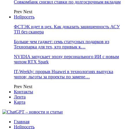
Совкомбанк снизил ставки по долгосрочным вкладам
Prev
Next
Нейросеть
ФСТЭК идет в цех. Как доказать защищенность АСУ
ТП без сканера
Больше чем гаджет: семь статусных подарков из
Технопарка для тех, кто привык к…
NVIDIA запускает эпоху персонального ИИ с новым
чипом RTX Spark
IT-Weekly: прорыв Huawei в технологиях выпуска
чипов; льготы за проекты по замене…
Prev
Next
Контакты
Лента
Карта
Главная
Нейросеть