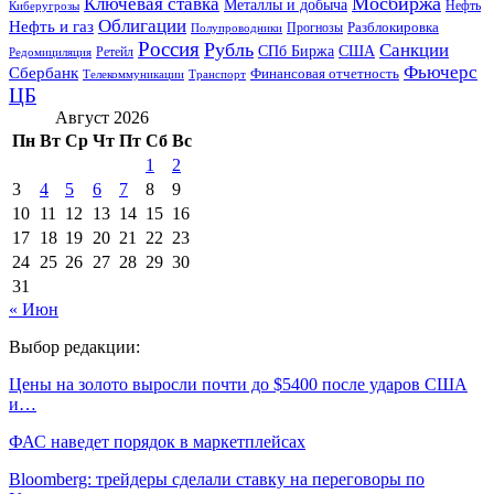
Мосбиржа
Ключевая ставка
Металлы и добыча
Нефть
Киберугрозы
Облигации
Нефть и газ
Разблокировка
Прогнозы
Полупроводники
Россия
Рубль
Санкции
СПб Биржа
США
Ретейл
Редомициляция
Фьючерс
Сбербанк
Финансовая отчетность
Телекоммуникации
Транспорт
ЦБ
Август 2026
Пн
Вт
Ср
Чт
Пт
Сб
Вс
1
2
3
4
5
6
7
8
9
10
11
12
13
14
15
16
17
18
19
20
21
22
23
24
25
26
27
28
29
30
31
« Июн
Выбор редакции:
Цены на золото выросли почти до $5400 после ударов США
и…
ФАС наведет порядок в маркетплейсах
Bloomberg: трейдеры сделали ставку на переговоры по