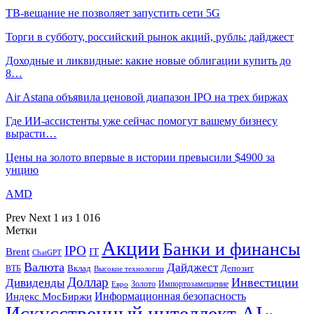
ТВ-вещание не позволяет запустить сети 5G
Торги в субботу, российский рынок акций, рубль: дайджест
Доходные и ликвидные: какие новые облигации купить до
8…
Air Astana объявила ценовой диапазон IPO на трех биржах
Где ИИ-ассистенты уже сейчас помогут вашему бизнесу
вырасти…
Цены на золото впервые в истории превысили $4900 за
унцию
AMD
Prev
Next
1 из 1 016
Метки
Акции
Банки и финансы
IPO
Brent
IT
ChatGPT
Валюта
Дайджест
ВТБ
Вклад
Депозит
Высокие технологии
Доллар
Инвестиции
Дивиденды
Золото
Импортозамещение
Евро
Информационная безопасность
Индекс МосБиржи
Искусственный интеллект AI