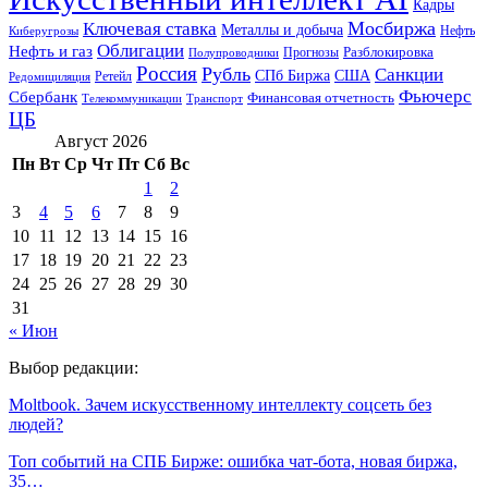
Кадры
Мосбиржа
Ключевая ставка
Металлы и добыча
Нефть
Киберугрозы
Облигации
Нефть и газ
Разблокировка
Прогнозы
Полупроводники
Россия
Рубль
Санкции
СПб Биржа
США
Ретейл
Редомициляция
Фьючерс
Сбербанк
Финансовая отчетность
Телекоммуникации
Транспорт
ЦБ
Август 2026
Пн
Вт
Ср
Чт
Пт
Сб
Вс
1
2
3
4
5
6
7
8
9
10
11
12
13
14
15
16
17
18
19
20
21
22
23
24
25
26
27
28
29
30
31
« Июн
Выбор редакции:
Moltbook. Зачем искусственному интеллекту соцсеть без
людей?
Топ событий на СПБ Бирже: ошибка чат-бота, новая биржа,
35…