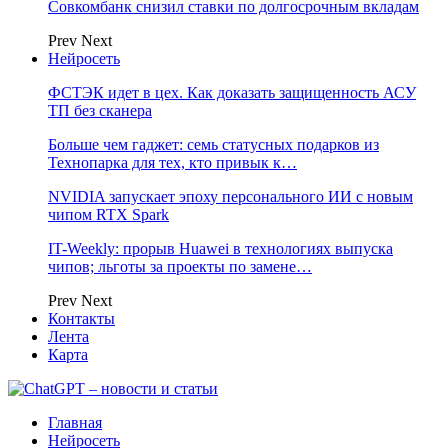
Совкомбанк снизил ставки по долгосрочным вкладам
Prev
Next
Нейросеть
ФСТЭК идет в цех. Как доказать защищенность АСУ
ТП без сканера
Больше чем гаджет: семь статусных подарков из
Технопарка для тех, кто привык к…
NVIDIA запускает эпоху персонального ИИ с новым
чипом RTX Spark
IT-Weekly: прорыв Huawei в технологиях выпуска
чипов; льготы за проекты по замене…
Prev
Next
Контакты
Лента
Карта
Главная
Нейросеть