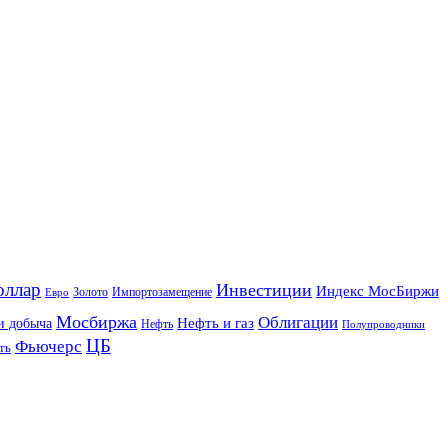
оллар
Инвестиции
Индекс МосБиржи
Золото
Импортозамещение
Евро
Мосбиржа
Облигации
и добыча
Нефть и газ
Нефть
Полупроводники
ЦБ
Фьючерс
ть