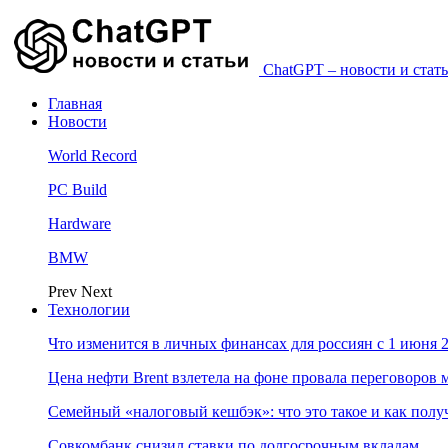
ChatGPT – новости и стать
Главная
Новости
World Record
PC Build
Hardware
BMW
Prev
Next
Технологии
Что изменится в личных финансах для россиян с 1 июня 2
Цена нефти Brent взлетела на фоне провала переговоро
Семейный «налоговый кешбэк»: что это такое и как пол
Совкомбанк снизил ставки по долгосрочным вкладам