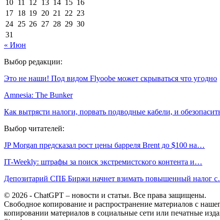
10
11
12
13
14
15
16
17
18
19
20
21
22
23
24
25
26
27
28
29
30
31
« Июн
Выбор редакции:
Это не наши! Под видом Flyoobe может скрываться что угодно
Amnesia: The Bunker
Как вытрясти налоги, порвать подводные кабели, и обезопаси
Выбор читателей:
JP Morgan предсказал рост цены барреля Brent до $100 на…
IT-Weekly: штрафы за поиск экстремистского контента и…
Депозитарий СПБ Биржи начнет взимать повышенный налог 
© 2026 - ChatGPT – новости и статьи. Все права защищены.
Свободное копирование и распространение материалов с нашего
копировании материалов в социальные сети или печатные изда