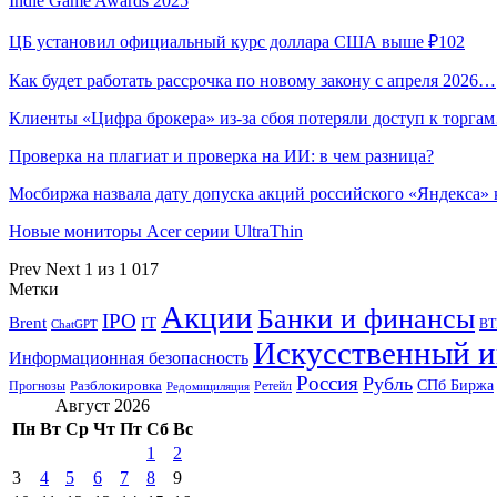
Indie Game Awards 2025
ЦБ установил официальный курс доллара США выше ₽102
Как будет работать рассрочка по новому закону с апреля 2026…
Клиенты «Цифра брокера» из-за сбоя потеряли доступ к торга
Проверка на плагиат и проверка на ИИ: в чем разница?
Мосбиржа назвала дату допуска акций российского «Яндекса»
Новые мониторы Acer серии UltraThin
Prev
Next
1 из 1 017
Метки
Акции
Банки и финансы
IPO
Brent
IT
ВТ
ChatGPT
Искусственный и
Информационная безопасность
Россия
Рубль
СПб Биржа
Разблокировка
Прогнозы
Ретейл
Редомициляция
Август 2026
Пн
Вт
Ср
Чт
Пт
Сб
Вс
1
2
3
4
5
6
7
8
9