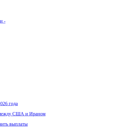
и -
026 года
в между США и Ираном
учить выплаты