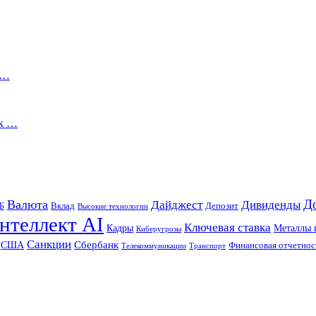
м…
 к …
Д
Валюта
Дайджест
Дивиденды
Б
Вклад
Депозит
Высокие технологии
нтеллект AI
Ключевая ставка
Металлы 
Кадры
Киберугрозы
Санкции
Сбербанк
США
Финансовая отчетнос
Телекоммуникации
Транспорт