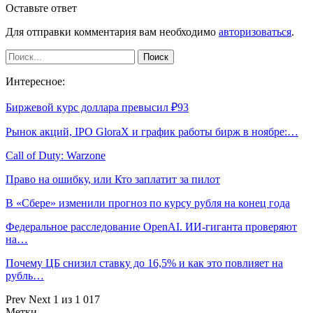
Оставьте ответ
Для отправки комментария вам необходимо
авторизоваться
.
Интересное:
Биржевой курс доллара превысил ₽93
Рынок акций, IPO GloraX и график работы бирж в ноябре:…
Call of Duty: Warzone
Право на ошибку, или Кто заплатит за пилот
В «Сбере» изменили прогноз по курсу рубля на конец года
Федеральное расследование OpenAI. ИИ-гиганта проверяют
на…
Почему ЦБ снизил ставку до 16,5% и как это повлияет на
рубль…
Prev
Next
1 из 1 017
Метки