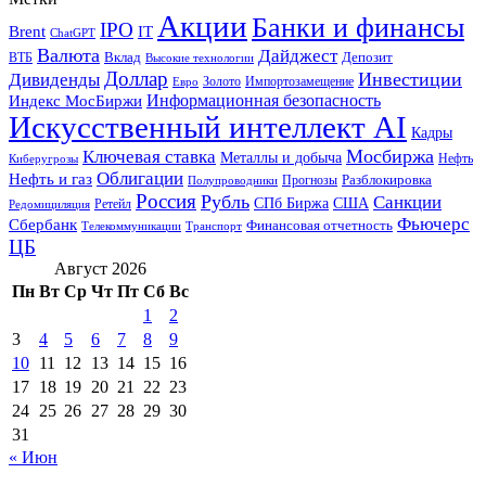
Акции
Банки и финансы
IPO
Brent
IT
ChatGPT
Валюта
Дайджест
ВТБ
Вклад
Депозит
Высокие технологии
Доллар
Инвестиции
Дивиденды
Золото
Импортозамещение
Евро
Информационная безопасность
Индекс МосБиржи
Искусственный интеллект AI
Кадры
Мосбиржа
Ключевая ставка
Металлы и добыча
Нефть
Киберугрозы
Облигации
Нефть и газ
Разблокировка
Прогнозы
Полупроводники
Россия
Рубль
Санкции
СПб Биржа
США
Ретейл
Редомициляция
Фьючерс
Сбербанк
Финансовая отчетность
Телекоммуникации
Транспорт
ЦБ
Август 2026
Пн
Вт
Ср
Чт
Пт
Сб
Вс
1
2
3
4
5
6
7
8
9
10
11
12
13
14
15
16
17
18
19
20
21
22
23
24
25
26
27
28
29
30
31
« Июн