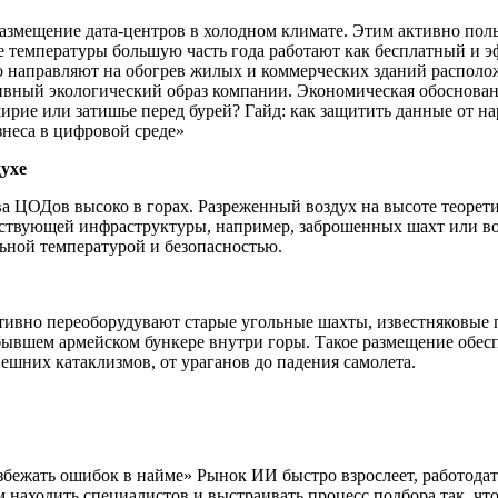
змещение дата-центров в холодном климате. Этим активно пол
 температуры большую часть года работают как бесплатный и э
то направляют на обогрев жилых и коммерческих зданий распол
озитивный экологический образ компании. Экономическая обосно
ирие или затишье перед бурей? Гайд: как защитить данные от 
знеса в цифровой среде»
ухе
 ЦОДов высоко в горах. Разреженный воздух на высоте теорети
уществующей инфраструктуры, например, заброшенных шахт или в
ьной температурой и безопасностью.
активно переоборудувают старые угольные шахты, известняковы
бывшем армейском бункере внутри горы. Такое размещение обесп
шних катаклизмов, от ураганов до падения самолета.
збежать ошибок в найме» Рынок ИИ быстро взрослеет, работода
одить специалистов и выстраивать процесс подбора так, чтоб