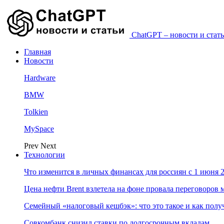
ChatGPT – новости и стать
Главная
Новости
Hardware
BMW
Tolkien
MySpace
Prev
Next
Технологии
Что изменится в личных финансах для россиян с 1 июня 2
Цена нефти Brent взлетела на фоне провала переговоро
Семейный «налоговый кешбэк»: что это такое и как пол
Совкомбанк снизил ставки по долгосрочным вкладам