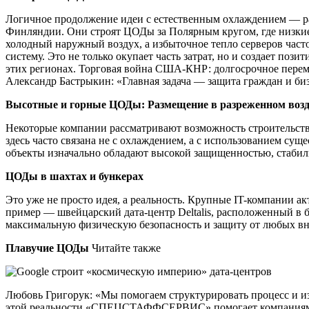
Логичное продолжение идеи с естественным охлаждением — ра
Финляндии. Они строят ЦОДы за Полярным кругом, где низкие
холодный наружный воздух, а избыточное тепло серверов час
систему. Это не только окупает часть затрат, но и создает п
этих регионах. Торговая война США-КНР: долгосрочное перем
Александр Бастрыкин: «Главная задача — защита граждан и би
Высотные и горные ЦОДы: Размещение в разреженном возд
Некоторые компании рассматривают возможность строительства
здесь часто связана не с охлаждением, а с использованием с
объекты изначально обладают высокой защищенностью, стабил
ЦОДы в шахтах и бункерах
Это уже не просто идея, а реальность. Крупные IT-компании 
пример — швейцарский дата-центр Deltalis, расположенный в 
максимальную физическую безопасность и защиту от любых вне
Плавучие ЦОДы
Читайте также
Любовь Григорук: «Мы помогаем структурировать процесс и и
этой реальности «СПЕЦСТАФФСЕРВИС» помогает компаниям нах