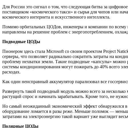
Для России это сигнал о том, что следующая битва за цифровое
поставщиком «космического такси» и сырья для чипов или нач
космического интернета и искусственного интеллекта.
Помимо орбитальных ЦОДов, инженеры и компании по всему ми
направлены на решение проблем с энергопотреблением, охлаж
Подводные ЦОДы
Пионером здесь стала Microsoft со своим проектом Project Na
серверы, что позволяет радикально сократить затраты на кон
проблему нехватки земли. Такие подводные «капсулы» можно
системы кондиционирования могут пожирать до 40% всего элек
расходах.
Как один неисправный аккумулятор парализовал все госсерв
Развернуть такой подводный модуль можно всего за несколько м
растущий спрос и начинать зарабатывать. Кроме того, не нуж
Но самый неожиданный экономический эффект обнаружился в н
оборудование ломается в разы реже. Меньше поломок — меньше
затратами на электроэнергию такой вариант уже выглядит весь
Полярные ЦОДы