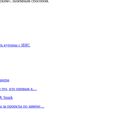
еским», наземным способом.
ать купоны с ИИС
анера
я тех, кто привык к…
X Spark
ты за проекты по замене…