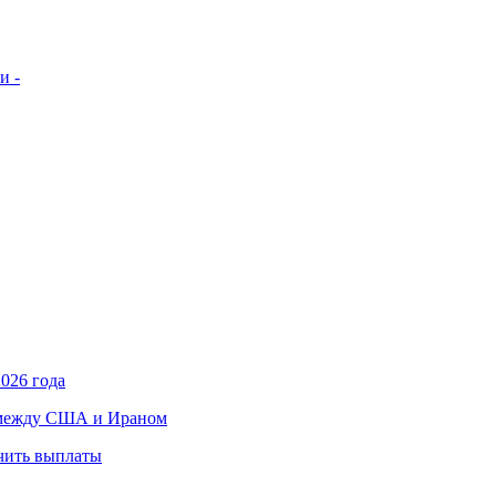
и -
026 года
в между США и Ираном
учить выплаты