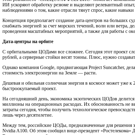
ИИ ускоряют обработку резюме и выделяют релевантный опыт, 
наблюдениями о том, какие отрасли тянут спрос, какие навыки
Концепция предполагает создание дата-центров на больших су
снабжать энергией за счет морских течений, волн или ветра,
проведения масштабных мероприятий, а также для работы с ок
Дата-центры на орбите
С орбитальными ЦОДами все сложнее. Сегодня этот проект сло
рублей, а серверные стойки весят тонны. Плюс, нужно создават
Однако компания Google, продвигающая Project Suncatcher, дела
стоимость электроэнергии на Земле — расти.
Дешевая и обильная солнечная энергия в космосе может уже к 
быстроокупаемый проект.
На сегодняшний день, экономика экзотических ЦОДов делится 
миллионы на операционных расходах. Их обоснованность не вы
затраты сегодня, чтобы получить технологическое превосходст
лишь через десятилетие.
Между тем, российские ЦОДы, предназначенные для решения за
Nvidia A100. Об этом сообщил вице-президент «Ростелекома» Д