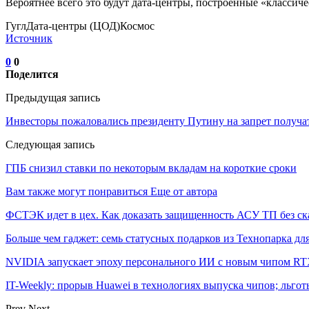
Вероятнее всего это будут дата-центры, построенные «классич
ГуглДaтa-центры (ЦОД)Космос
Источник
0
0
Поделится
Предыдущая запись
Инвесторы пожаловались президенту Путину на запрет получ
Следующая запись
ГПБ снизил ставки по некоторым вкладам на короткие сроки
Вам также могут понравиться
Еще от автора
ФСТЭК идет в цех. Как доказать защищенность АСУ ТП без ск
Больше чем гаджет: семь статусных подарков из Технопарка дл
NVIDIA запускает эпоху персонального ИИ с новым чипом RT
IT-Weekly: прорыв Huawei в технологиях выпуска чипов; льго
Prev
Next