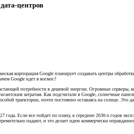
дата-центров
анская корпорация Google планирует создавать центры обработк
зачем Google идет в космос?
возрастающей потребности в дешевой энергии. Огромные серверы
игантским затратам. Как подсчитали в Google, солнечные панели
особой траектории, почти постоянно оставаясь на солнце. Это д
7 года. Если все пойдет по плану, к середине 2030-х годов экс
стремительно падают, и это делает идею коммерчески оправданно