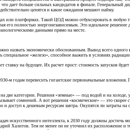
что дает больше сильных кандидатов в финале. Генеральный ди
 действительно ценятся и какие ожидания мешают найму.
дах или платформах. Такой ЦОД можно отбуксировать в любую т
 делая его полностью энергонезависимым. Это идеальное решени
еанологическими данными прямо на месте.
жно назвать экономически обоснованным. Вывод всего одного ки
ь специальное «железо», способное выжить в условиях радиации 
ет ставку на будущее. Их расчет прост: стоимость запусков буде
2030-м годам перевесить гигантские первоначальные вложения. П
на две категории. Решения «земные» — под водой и на холоде, 
зывает сомнений. А вот решения «космические» — это скорее с
во и доступ к дешевым ресурсам завтра. Окупятся ли затраты на
дач искусственного интеллекта, к 2030 году должны достичь мо
арий Халитов. Тем не менее он не уточнил их расположение и т