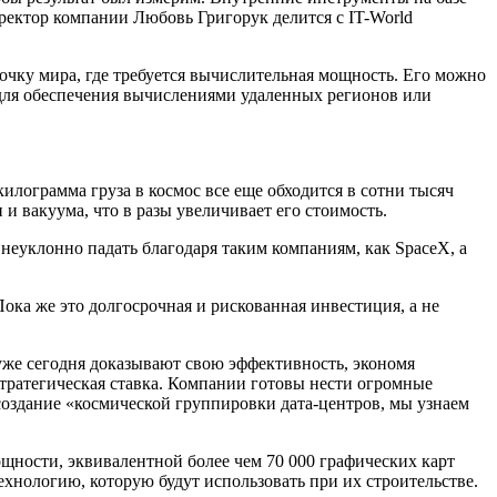
ректор компании Любовь Григорук делится с IT-World
очку мира, где требуется вычислительная мощность. Его можно
е для обеспечения вычислениями удаленных регионов или
лограмма груза в космос все еще обходится в сотни тысяч
и вакуума, что в разы увеличивает его стоимость.
т неуклонно падать благодаря таким компаниям, как SpaceX, а
ока же это долгосрочная и рискованная инвестиция, а не
уже сегодня доказывают свою эффективность, экономя
тратегическая ставка. Компании готовы нести огромные
 создание «космической группировки дата-центров, мы узнаем
щности, эквивалентной более чем 70 000 графических карт
ехнологию, которую будут использовать при их строительстве.