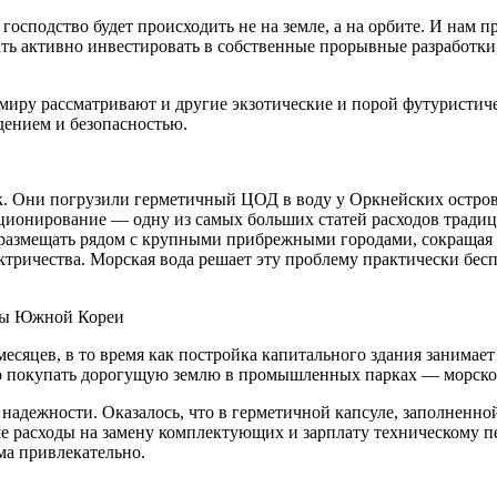
 господство будет происходить не на земле, а на орбите. И нам 
ать активно инвестировать в собственные прорывные разработк
ру рассматривают и другие экзотические и порой футуристиче
дением и безопасностью.
tick. Они погрузили герметичный ЦОД в воду у Оркнейских остр
диционирование — одну из самых больших статей расходов тради
 размещать рядом с крупными прибрежными городами, сокращая
тричества. Морская вода решает эту проблему практически бес
исы Южной Кореи
есяцев, в то время как постройка капитального здания занимает
но покупать дорогущую землю в промышленных парках — морское
адежности. Оказалось, что в герметичной капсуле, заполненно
 расходы на замену комплектующих и зарплату техническому пе
ма привлекательно.