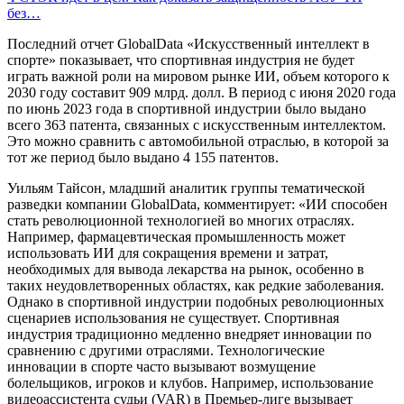
без…
Последний отчет GlobalData «Искусственный интеллект в
спорте» показывает, что спортивная индустрия не будет
играть важной роли на мировом рынке ИИ, объем которого к
2030 году составит 909 млрд. долл. В период с июня 2020 года
по июнь 2023 года в спортивной индустрии было выдано
всего 363 патента, связанных с искусственным интеллектом.
Это можно сравнить с автомобильной отраслью, в которой за
тот же период было выдано 4 155 патентов.
Уильям Тайсон, младший аналитик группы тематической
разведки компании GlobalData, комментирует: «ИИ способен
стать революционной технологией во многих отраслях.
Например, фармацевтическая промышленность может
использовать ИИ для сокращения времени и затрат,
необходимых для вывода лекарства на рынок, особенно в
таких неудовлетворенных областях, как редкие заболевания.
Однако в спортивной индустрии подобных революционных
сценариев использования не существует. Спортивная
индустрия традиционно медленно внедряет инновации по
сравнению с другими отраслями. Технологические
инновации в спорте часто вызывают возмущение
болельщиков, игроков и клубов. Например, использование
видеоассистента судьи (VAR) в Премьер-лиге вызывает