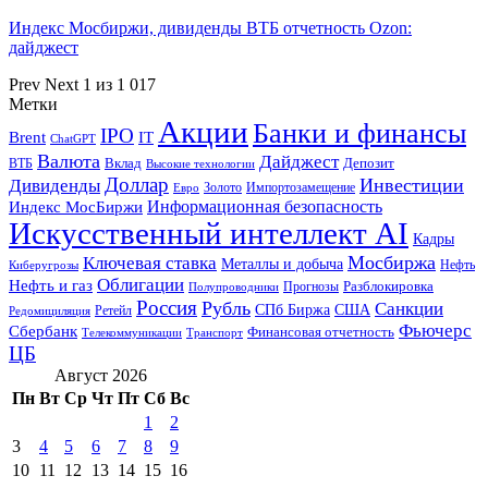
Индекс Мосбиржи, дивиденды ВТБ отчетность Ozon:
дайджест
Prev
Next
1 из 1 017
Метки
Акции
Банки и финансы
IPO
Brent
IT
ChatGPT
Валюта
Дайджест
ВТБ
Вклад
Депозит
Высокие технологии
Доллар
Инвестиции
Дивиденды
Золото
Импортозамещение
Евро
Информационная безопасность
Индекс МосБиржи
Искусственный интеллект AI
Кадры
Мосбиржа
Ключевая ставка
Металлы и добыча
Нефть
Киберугрозы
Облигации
Нефть и газ
Разблокировка
Прогнозы
Полупроводники
Россия
Рубль
Санкции
СПб Биржа
США
Ретейл
Редомициляция
Фьючерс
Сбербанк
Финансовая отчетность
Телекоммуникации
Транспорт
ЦБ
Август 2026
Пн
Вт
Ср
Чт
Пт
Сб
Вс
1
2
3
4
5
6
7
8
9
10
11
12
13
14
15
16