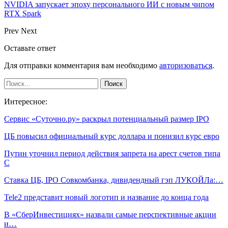
NVIDIA запускает эпоху персонального ИИ с новым чипом
RTX Spark
Prev
Next
Оставьте ответ
Для отправки комментария вам необходимо
авторизоваться
.
Интересное:
Сервис «Суточно.ру» раскрыл потенциальный размер IPO
ЦБ повысил официальный курс доллара и понизил курс евро
Путин уточнил период действия запрета на арест счетов типа
С
Ставка ЦБ, IPO Совкомбанка, дивидендный гэп ЛУКОЙЛа:…
Tele2 представит новый логотип и название до конца года
В «СберИнвестициях» назвали самые перспективные акции
и…