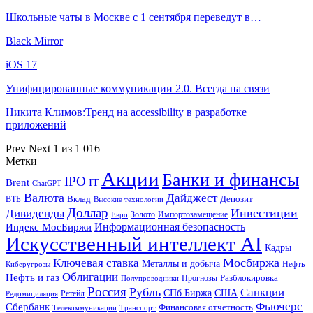
Школьные чаты в Москве с 1 сентября переведут в…
Black Mirror
iOS 17
Унифицированные коммуникации 2.0. Всегда на связи
Никита Климов:Тренд на accessibility в разработке
приложений
Prev
Next
1 из 1 016
Метки
Акции
Банки и финансы
IPO
Brent
IT
ChatGPT
Валюта
Дайджест
ВТБ
Вклад
Депозит
Высокие технологии
Доллар
Инвестиции
Дивиденды
Золото
Импортозамещение
Евро
Информационная безопасность
Индекс МосБиржи
Искусственный интеллект AI
Кадры
Мосбиржа
Ключевая ставка
Металлы и добыча
Нефть
Киберугрозы
Облигации
Нефть и газ
Разблокировка
Прогнозы
Полупроводники
Россия
Рубль
Санкции
СПб Биржа
США
Ретейл
Редомициляция
Фьючерс
Сбербанк
Финансовая отчетность
Телекоммуникации
Транспорт