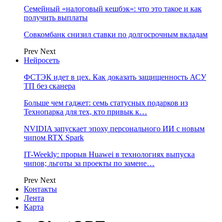
Семейный «налоговый кешбэк»: что это такое и как
получить выплаты
Совкомбанк снизил ставки по долгосрочным вкладам
Prev
Next
Нейросеть
ФСТЭК идет в цех. Как доказать защищенность АСУ
ТП без сканера
Больше чем гаджет: семь статусных подарков из
Технопарка для тех, кто привык к…
NVIDIA запускает эпоху персонального ИИ с новым
чипом RTX Spark
IT-Weekly: прорыв Huawei в технологиях выпуска
чипов; льготы за проекты по замене…
Prev
Next
Контакты
Лента
Карта