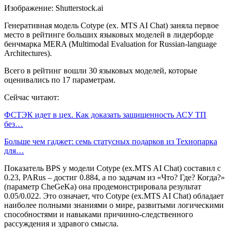
Изображение: Shutterstock.ai
Генеративная модель Сotype (ex. MTS AI Chat) заняла первое
место в рейтинге больших языковых моделей в лидерборде
бенчмарка MERA (Multimodal Evaluation for Russian-language
Architectures).
Всего в рейтинг вошли 30 языковых моделей, которые
оценивались по 17 параметрам.
Сейчас читают:
ФСТЭК идет в цех. Как доказать защищенность АСУ ТП
без…
Больше чем гаджет: семь статусных подарков из Технопарка
для…
Показатель BPS у модели Сotype (ex.MTS AI Chat) составил с
0.23, PARus – достиг 0.884, а по задачам из «Что? Где? Когда?»
(параметр CheGeKa) она продемонстрировала результат
0.05/0.022. Это означает, что Сotype (ex.MTS AI Chat) обладает
наиболее полными знаниями о мире, развитыми логическими
способностями и навыками причинно-следственного
рассуждения и здравого смысла.