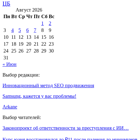
ЦБ
Август 2026
Пн
Вт
Ср
Чт
Пт
Сб
Вс
1
2
3
4
5
6
7
8
9
10
11
12
13
14
15
16
17
18
19
20
21
22
23
24
25
26
27
28
29
30
31
« Июн
Выбор редакции:
Инновационный метод SEO продвижения
Samsung, кажется у вас проблемы!
Arkane
Выбор читателей:
Законопроект об ответственности за преступления с ИИ…
Курс юаня восстановился до ₽11 после падения до минимумов