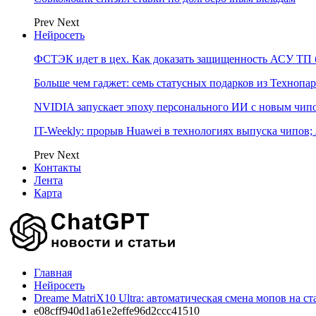
Prev
Next
Нейросеть
ФСТЭК идет в цех. Как доказать защищенность АСУ ТП б
Больше чем гаджет: семь статусных подарков из Технопар
NVIDIA запускает эпоху персонального ИИ с новым чип
IT-Weekly: прорыв Huawei в технологиях выпуска чипов;
Prev
Next
Контакты
Лента
Карта
Главная
Нейросеть
Dreame MatriX10 Ultra: автоматическая смена мопов на с
e08cff940d1a61e2effe96d2ccc41510