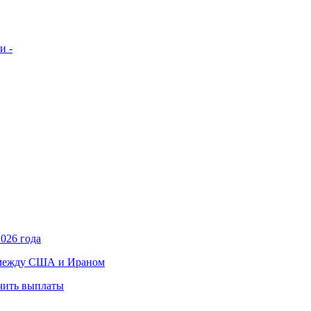
и -
026 года
в между США и Ираном
учить выплаты