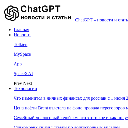
ChatGPT – новости и стать
Главная
Новости
Tolkien
MySpace
App
SpaceXAI
Prev
Next
Технологии
Что изменится в личных финансах для россиян с 1 июня 2
Цена нефти Brent взлетела на фоне провала переговоро
Семейный «налоговый кешбэк»: что это такое и как пол
Совкомбанк снизил ставки по долгосрочным вкладам