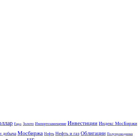
оллар
Инвестиции
Индекс МосБиржи
Золото
Импортозамещение
Евро
Мосбиржа
Облигации
и добыча
Нефть и газ
Нефть
Полупроводники