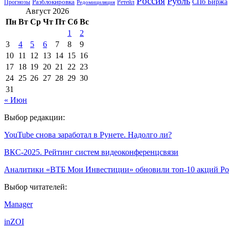
Россия
Рубль
СПб Биржа
Разблокировка
Прогнозы
Ретейл
Редомициляция
Август 2026
Пн
Вт
Ср
Чт
Пт
Сб
Вс
1
2
3
4
5
6
7
8
9
10
11
12
13
14
15
16
17
18
19
20
21
22
23
24
25
26
27
28
29
30
31
« Июн
Выбор редакции:
YouTube снова заработал в Рунете. Надолго ли?
ВКС-2025. Рейтинг систем видеоконференцсвязи
Аналитики «ВТБ Мои Инвестиции» обновили топ-10 акций Ро
Выбор читателей:
Manager
inZOI