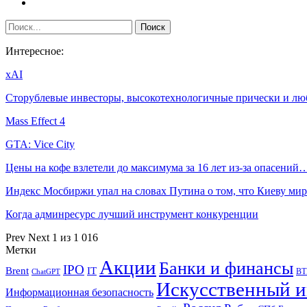
Интересное:
xAI
Сторублевые инвесторы, высокотехнологичные прически и л
Mass Effect 4
GTA: Vice City
Цены на кофе взлетели до максимума за 16 лет из-за опасений
Индекс Мосбиржи упал на словах Путина о том, что Киеву м
Когда админресурс лучший инструмент конкуренции
Prev
Next
1 из 1 016
Метки
Акции
Банки и финансы
IPO
Brent
IT
ВТ
ChatGPT
Искусственный и
Информационная безопасность