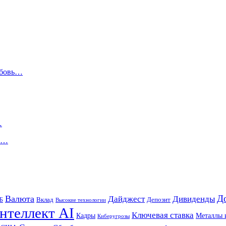
юбовь…
…
ир…
Д
Валюта
Дайджест
Дивиденды
Б
Вклад
Депозит
Высокие технологии
нтеллект AI
Ключевая ставка
Металлы 
Кадры
Киберугрозы