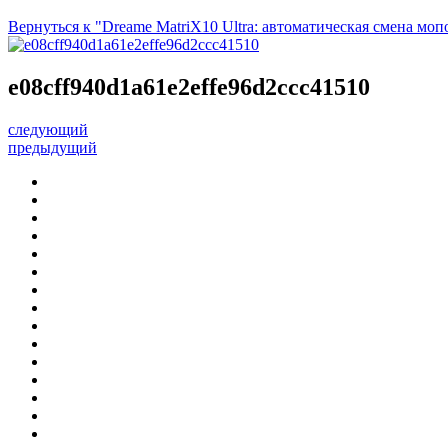
Вернуться к "Dreame MatriX10 Ultra: автоматическая смена моп
e08cff940d1a61e2effe96d2ccc41510
следующий
предыдущий