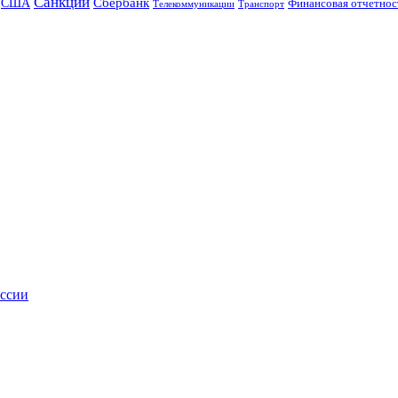
Санкции
Сбербанк
США
Финансовая отчетнос
Телекоммуникации
Транспорт
ссии