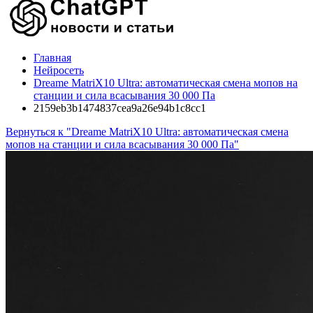
Главная
Нейросеть
Dreame MatriX10 Ultra: автоматическая смена мопов на
станции и сила всасывания 30 000 Па
2159eb3b1474837cea9a26e94b1c8cc1
Вернуться к "Dreame MatriX10 Ultra: автоматическая смена
мопов на станции и сила всасывания 30 000 Па"