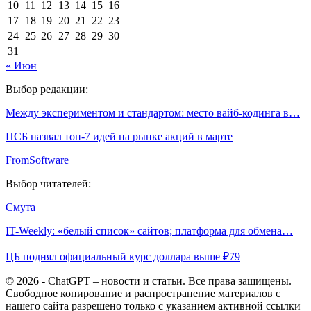
10
11
12
13
14
15
16
17
18
19
20
21
22
23
24
25
26
27
28
29
30
31
« Июн
Выбор редакции:
Между экспериментом и стандартом: место вайб-кодинга в…
ПСБ назвал топ-7 идей на рынке акций в марте
FromSoftware
Выбор читателей:
Смута
IT-Weekly: «белый список» сайтов; платформа для обмена…
ЦБ поднял официальный курс доллара выше ₽79
© 2026 - ChatGPT – новости и статьи. Все права защищены.
Свободное копирование и распространение материалов с
нашего сайта разрешено только с указанием активной ссылки