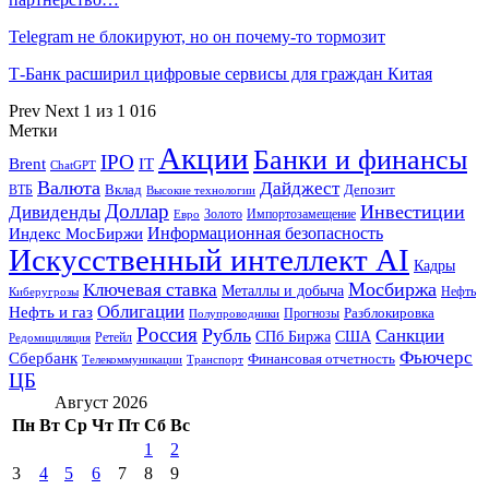
Telegram не блокируют, но он почему-то тормозит
Т-Банк расширил цифровые сервисы для граждан Китая
Prev
Next
1 из 1 016
Метки
Акции
Банки и финансы
IPO
Brent
IT
ChatGPT
Валюта
Дайджест
ВТБ
Вклад
Депозит
Высокие технологии
Доллар
Инвестиции
Дивиденды
Золото
Импортозамещение
Евро
Информационная безопасность
Индекс МосБиржи
Искусственный интеллект AI
Кадры
Мосбиржа
Ключевая ставка
Металлы и добыча
Нефть
Киберугрозы
Облигации
Нефть и газ
Разблокировка
Прогнозы
Полупроводники
Россия
Рубль
Санкции
СПб Биржа
США
Ретейл
Редомициляция
Фьючерс
Сбербанк
Финансовая отчетность
Телекоммуникации
Транспорт
ЦБ
Август 2026
Пн
Вт
Ср
Чт
Пт
Сб
Вс
1
2
3
4
5
6
7
8
9