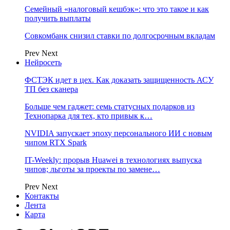
Семейный «налоговый кешбэк»: что это такое и как
получить выплаты
Совкомбанк снизил ставки по долгосрочным вкладам
Prev
Next
Нейросеть
ФСТЭК идет в цех. Как доказать защищенность АСУ
ТП без сканера
Больше чем гаджет: семь статусных подарков из
Технопарка для тех, кто привык к…
NVIDIA запускает эпоху персонального ИИ с новым
чипом RTX Spark
IT-Weekly: прорыв Huawei в технологиях выпуска
чипов; льготы за проекты по замене…
Prev
Next
Контакты
Лента
Карта