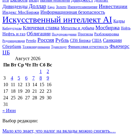
ВТБ
Вклад
Депозит
Высокие технологии
Доллар
Инвестиции
Дивиденды
Золото
Импортозамещение
Евро
Информационная безопасность
Индекс МосБиржи
Искусственный интеллект AI
Кадры
Мосбиржа
Ключевая ставка
Металлы и добыча
Нефть
Киберугрозы
Облигации
Нефть и газ
Разблокировка
Прогнозы
Полупроводники
Россия
Рубль
Санкции
СПб Биржа
США
Ретейл
Редомициляция
Фьючерс
Сбербанк
Финансовая отчетность
Телекоммуникации
Транспорт
ЦБ
Август 2026
Пн
Вт
Ср
Чт
Пт
Сб
Вс
1
2
3
4
5
6
7
8
9
10
11
12
13
14
15
16
17
18
19
20
21
22
23
24
25
26
27
28
29
30
31
« Июн
Выбор редакции:
Мало кто знает, что налог на вклады можно снизить.…