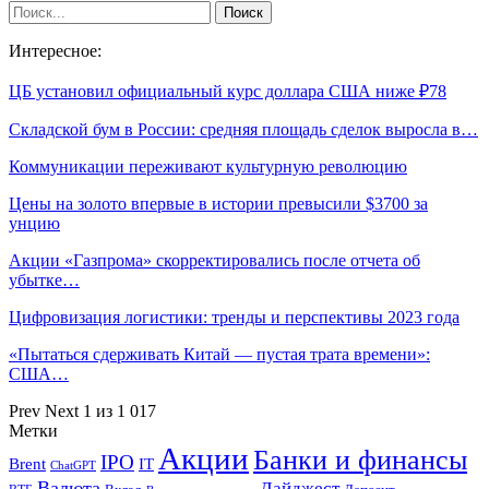
Интересное:
ЦБ установил официальный курс доллара США ниже ₽78
Складской бум в России: средняя площадь сделок выросла в…
Коммуникации переживают культурную революцию
Цены на золото впервые в истории превысили $3700 за
унцию
Акции «Газпрома» скорректировались после отчета об
убытке…
Цифровизация логистики: тренды и перспективы 2023 года
«Пытаться сдерживать Китай — пустая трата времени»:
США…
Prev
Next
1 из 1 017
Метки
Акции
Банки и финансы
IPO
Brent
IT
ChatGPT
Валюта
Дайджест