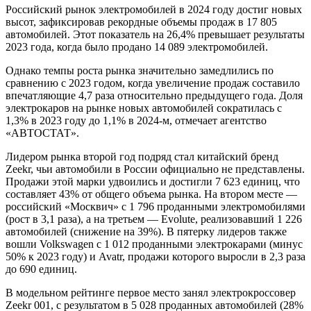
Российский рынок электромобилей в 2024 году достиг новых
высот, зафиксировав рекордные объемы продаж в 17 805
автомобилей. Этот показатель на 26,4% превышает результаты
2023 года, когда было продано 14 089 электромобилей.
Однако темпы роста рынка значительно замедлились по
сравнению с 2023 годом, когда увеличение продаж составило
впечатляющие 4,7 раза относительно предыдущего года. Доля
электрокаров на рынке новых автомобилей сократилась с
1,3% в 2023 году до 1,1% в 2024-м, отмечает агентство
«АВТОСТАТ».
Лидером рынка второй год подряд стал китайский бренд
Zeekr, чьи автомобили в России официально не представлены.
Продажи этой марки удвоились и достигли 7 623 единиц, что
составляет 43% от общего объема рынка. На втором месте —
российский «Москвич» с 1 796 проданными электромобилями
(рост в 3,1 раза), а на третьем — Evolute, реализовавший 1 226
автомобилей (снижение на 39%). В пятерку лидеров также
вошли Volkswagen с 1 012 проданными электрокарами (минус
50% к 2023 году) и Avatr, продажи которого выросли в 2,3 раза
до 690 единиц.
В модельном рейтинге первое место занял электрокроссовер
Zeekr 001, с результатом в 5 028 проданных автомобилей (28%