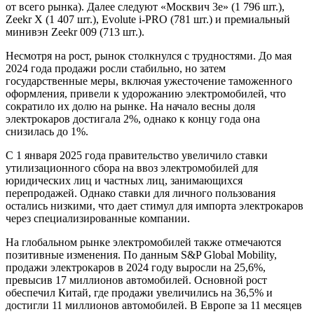
от всего рынка). Далее следуют «Москвич 3е» (1 796 шт.),
Zeekr X (1 407 шт.), Evolute i-PRO (781 шт.) и премиальный
минивэн Zeekr 009 (713 шт.).
Несмотря на рост, рынок столкнулся с трудностями. До мая
2024 года продажи росли стабильно, но затем
государственные меры, включая ужесточение таможенного
оформления, привели к удорожанию электромобилей, что
сократило их долю на рынке. На начало весны доля
электрокаров достигала 2%, однако к концу года она
снизилась до 1%.
С 1 января 2025 года правительство увеличило ставки
утилизационного сбора на ввоз электромобилей для
юридических лиц и частных лиц, занимающихся
перепродажей. Однако ставки для личного пользования
остались низкими, что дает стимул для импорта электрокаров
через специализированные компании.
На глобальном рынке электромобилей также отмечаются
позитивные изменения. По данным S&P Global Mobility,
продажи электрокаров в 2024 году выросли на 25,6%,
превысив 17 миллионов автомобилей. Основной рост
обеспечил Китай, где продажи увеличились на 36,5% и
достигли 11 миллионов автомобилей. В Европе за 11 месяцев