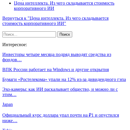
Цена интеллекта. Из чего складывается стоимость
корпоративного ИИ
Вернуться к "Цена интеллекта. Из чего складывается
стоимость корпоративного ИИ"
Интересное:
Инвесторы четыре месяца подряд выводят средства из
фондов…
ВПК России работает на Windows и другие открытия
Бумаги «Ростелекома» упали на 12% из-за дивидендного гэпа
Эхо-камеры: как ИИ раскалывает общество, и можно ли с
этим…
Japan
Официальный курс доллара упал почти на ₽1 и опустился
ниже…