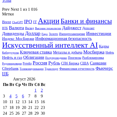
Tchia
Prev
Next
1 из 1 016
Метки
Акции
Банки и финансы
IPO
Brent
IT
ChatGPT
Валюта
Дайджест
ВТБ
Вклад
Депозит
Высокие технологии
Доллар
Инвестиции
Дивиденды
Золото
Импортозамещение
Евро
Информационная безопасность
Индекс МосБиржи
Искусственный интеллект AI
Кадры
Мосбиржа
Ключевая ставка
Металлы и добыча
Нефть
Киберугрозы
Облигации
Нефть и газ
Разблокировка
Прогнозы
Полупроводники
Россия
Рубль
Санкции
СПб Биржа
США
Ретейл
Редомициляция
Фьючерс
Сбербанк
Финансовая отчетность
Телекоммуникации
Транспорт
ЦБ
Август 2026
Пн
Вт
Ср
Чт
Пт
Сб
Вс
1
2
3
4
5
6
7
8
9
10
11
12
13
14
15
16
17
18
19
20
21
22
23
24
25
26
27
28
29
30