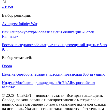
31
« Июн
Выбор редакции:
Avengers: Infinity War
Иск Генпрокуратуры обвалил цены облигаций «Борец
Капитал»
Россияне скупают облигации: каких размещений ждать с 5 по
9…
Выбор читателей:
Doom
Цена на серебро впервые в истории превысила $50 за унцию
Индекс Мосбиржи, дивиденды «ЭсЭфАй», российская
валюта:…
© 2026 - ChatGPT – новости и статьи. Все права защищены.
Свободное копирование и распространение материалов с
нашего сайта разрешено только с указанием активной ссылки
на источник. Указание ссылки также является обязательным