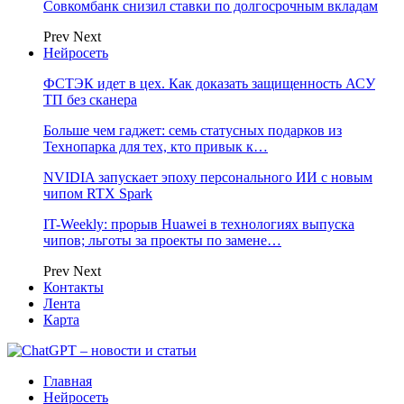
Совкомбанк снизил ставки по долгосрочным вкладам
Prev
Next
Нейросеть
ФСТЭК идет в цех. Как доказать защищенность АСУ
ТП без сканера
Больше чем гаджет: семь статусных подарков из
Технопарка для тех, кто привык к…
NVIDIA запускает эпоху персонального ИИ с новым
чипом RTX Spark
IT-Weekly: прорыв Huawei в технологиях выпуска
чипов; льготы за проекты по замене…
Prev
Next
Контакты
Лента
Карта
Главная
Нейросеть