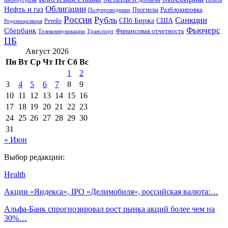
Облигации
Нефть и газ
Разблокировка
Прогнозы
Полупроводники
Россия
Рубль
Санкции
СПб Биржа
США
Ретейл
Редомициляция
Фьючерс
Сбербанк
Финансовая отчетность
Телекоммуникации
Транспорт
ЦБ
Август 2026
Пн
Вт
Ср
Чт
Пт
Сб
Вс
1
2
3
4
5
6
7
8
9
10
11
12
13
14
15
16
17
18
19
20
21
22
23
24
25
26
27
28
29
30
31
« Июн
Выбор редакции:
Health
Акции «Яндекса», IPO «Делимобиля», российская валюта:…
Альфа-Банк спрогнозировал рост рынка акций более чем на
30%…