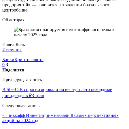
предприятий» — говорится в заявлении бразильского
центробанка.
Об авторах
Павел Кель
Источник
Банки
Криптовалюта
0
3
Поделится
Предыдущая запись
В SberCIB спрогнозировали на весну и лето рекордные
дивиденды в ₽3 трлн
Следующая запись
«Тинькофф Инвестиции» назвали 8 самых перспективных
акций на 2024 год