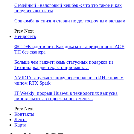
Семейный «налоговый кешбэк»: что это такое и как
получить выплаты
Совкомбанк снизил ставки по долгосрочным вкладам
Prev
Next
Нейросеть
ФСТЭК идет в цех. Как доказать защищенность АСУ
ТП без сканера
Больше чем гаджет: семь статусных подарков из
Технопарка для тех, кто привык к…
NVIDIA запускает эпоху персонального ИИ с новым
чипом RTX Spark
IT-Weekly: прорыв Huawei в технологиях выпуска
чипов; льготы за проекты по замене…
Prev
Next
Контакты
Лента
Карта