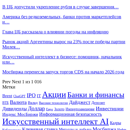
В ЦБ допустили укрепление рубля в случае завершения…
Америка без редкоземельных, банки против маркетплейсов
и…
Глава ЦБ рассказала о влиянии погоды на инфляцию
Рынок акций Аргентины вырос на 23% после победы партии
Милея…
Искусственный интеллект в бизнесе: помощник, начальник
или…
Мосбиржа перенесла запуск торгов CDS на начало 2026 года
Prev
Next
1 из 1 016
Метки
Акции
Банки и финансы
IPO
Brent
IT
ChatGPT
Валюта
Дайджест
ВТБ
Вклад
Депозит
Высокие технологии
Доллар
Инвестиции
Дивиденды
Золото
Импортозамещение
Евро
Информационная безопасность
Индекс МосБиржи
Искусственный интеллект AI
Кадры
Мосбиржа
Ключевая ставка
Металлы и добыча
Нефть
Киберугрозы