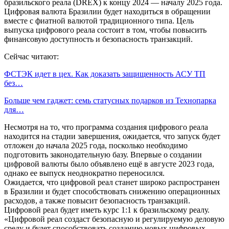
бразильского реала (DREX) к концу 2024 — началу 2025 года.
Цифровая валюта Бразилии будет находиться в обращении
вместе с фиатной валютой традиционного типа. Цель
выпуска цифрового реала состоит в том, чтобы повысить
финансовую доступность и безопасность транзакций.
Сейчас читают:
ФСТЭК идет в цех. Как доказать защищенность АСУ ТП
без…
Больше чем гаджет: семь статусных подарков из Технопарка
для…
Несмотря на то, что программа создания цифрового реала
находится на стадии завершения, ожидается, что запуск будет
отложен до начала 2025 года, посколько необходимо
подготовить законодательную базу. Впервые о создании
цифровой валюты было объявлено ещё в августе 2023 года,
однако ее выпуск неоднократно переносился.
Ожидается, что цифровой реал станет широко распространен
в Бразилии и будет способствовать снижению операционных
расходов, а также повысит безопасность транзакций.
Цифровой реал будет иметь курс 1:1 к бразильскому реалу.
«Цифровой реал создаст безопасную и регулируемую деловую
среду и будет способствовать созданию новых цифровых